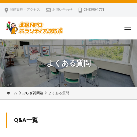
ー
コ
区
開館日程・アクセス
お問い合わせ
03-5390-1771
N
ン
P
テ
O
ン
メ
・
ニ
ツ
北
ュ
ボ
「
へ
ー
ラ
区
北
ス
ン
区
N
よくある質問
キ
テ
N
P
ッ
ィ
P
O
ア
プ
O
・
ぷ
・
ボ
ら
ホーム
ぷらざ質問箱
よくある質問
ボ
ざ
ラ
ラ
ン
ン
よ
テ
テ
Q&A一覧
ィ
ィ
く
ア
ア