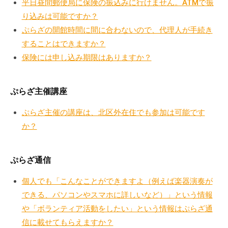
平日昼間郵便局に保険の振込みに行けません。ATMで振
流
り込みは可能ですか？
の
ぷらざの開館時間に間に合わないので、代理人が手続き
場
することはできますか？
で
保険には申し込み期限はありますか？
す
。
様
ぷらざ主催講座
々
な
ぷらざ主催の講座は、北区外在住でも参加は可能です
催
か？
し
・
講
ぷらざ通信
座
個人でも「こんなことができますよ（例えば楽器演奏が
の
できる、パソコンやスマホに詳しいなど）」という情報
開
や「ボランティア活動をしたい」という情報はぷらざ通
催
信に載せてもらえますか？
、