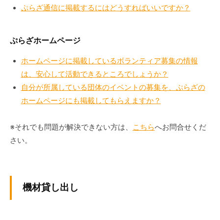
会
ぷらざ通信に掲載するにはどうすればいいですか？
場
や
ぷらざホームページ
機
材
ホームページに掲載しているボランティア募集の情報
の
は、安心して活動できるところでしょうか？
貸
自分が所属している団体のイベントの募集を、ぷらざの
出
ホームページにも掲載してもらえますか？
な
ど
※それでも問題が解決できない方は、
こちら
へお問合せくだ
の
さい。
事
業
を
お
機材貸し出し
こ
な
っ