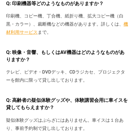
Q: 印刷機器等どのようなものがありますか？
て
い
印刷機、コピー機、丁合機、紙折り機、拡大コピー機（白
ま
黒・カラー）、裁断機などの機器があります。詳しくは、
機
す
材利用サービス
まで。
。
場
所
Q: 映像・音響、もしくはAV機器はどのようなものがあ
は
りますか？
北
テレビ、ビデオ・DVDデッキ、CDラジカセ、プロジェクタ
と
ーを館内に限って貸し出しております。
ぴ
あ
1
Q: 高齢者の疑似体験グッズや、体験講習会用に車イスを
1
貸してもらえますか？
階
で
疑似体験グッズはぷらざにはありません。車イスは１台あ
す
り、事前予約制で貸し出しております。
。