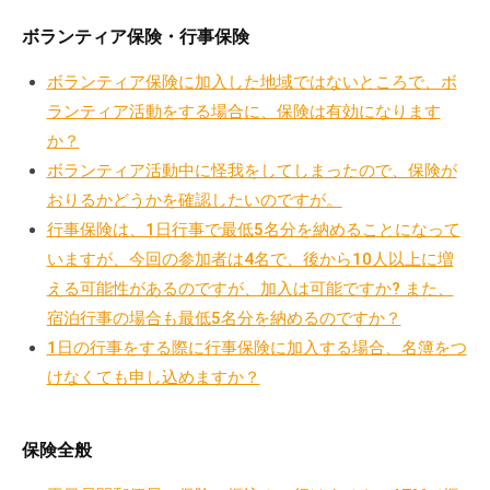
の
ボランティア保険・行事保険
支
援
ボランティア保険に加入した地域ではないところで、ボ
や
ランティア活動をする場合に、保険は有効になります
、
か？
活
ボランティア活動中に怪我をしてしまったので、保険が
動
おりるかどうかを確認したいのですが。
に
行事保険は、1日行事で最低5名分を納めることになって
関
す
いますが、今回の参加者は4名で、後から10人以上に増
る
える可能性があるのですが、加入は可能ですか? また、
総
宿泊行事の場合も最低5名分を納めるのですか？
合
1日の行事をする際に行事保険に加入する場合、名簿をつ
的
けなくても申し込めますか？
な
情
保険全般
報
交