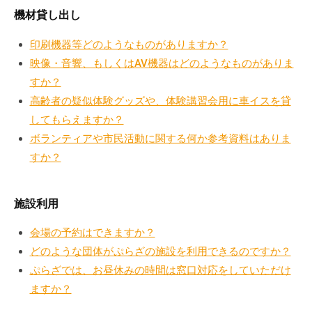
あ
ぷ
ぷ
機材貸し出し
ら
る
ら
ざ
印刷機器等どのようなものがありますか？
ざ
質
」
映像・音響、もしくはAV機器はどのようなものがありま
は
問
すか？
、
高齢者の疑似体験グッズや、体験講習会用に車イスを貸
2026
N
してもらえますか？
年
P
ボランティアや市民活動に関する何か参考資料はありま
6
O
すか？
月
・
10
ボ
日
ラ
施設利用
by
ン
kvp-
会場の予約はできますか？
テ
admin
ィ
どのような団体がぷらざの施設を利用できるのですか？
ア
ぷらざでは、お昼休みの時間は窓口対応をしていただけ
活
ますか？
動