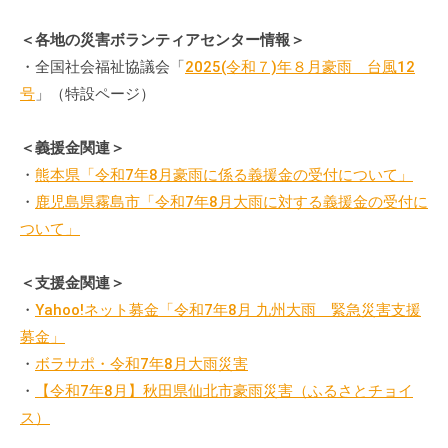
＜各地の災害ボランティアセンター情報＞
・全国社会福祉協議会「
2025(令和７)年８月豪雨 台風12
号
」（特設ページ）
＜義援金関連＞
・
熊本県「令和7年8月豪雨に係る義援金の受付について」
・
鹿児島県霧島市「令和7年8月大雨に対する義援金の受付に
ついて」
＜支援金関連＞
・
Yahoo!ネット募金「令和7年8月 九州大雨 緊急災害支援
募金」
・
ボラサポ・令和7年8月大雨災害
・
【令和7年8月】秋田県仙北市豪雨災害（ふるさとチョイ
ス）