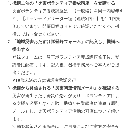
機構主催の「災害ボランティア養成講座」を受講する
災害ボランティア養成講座は、【一般編】を同一内容年4
回、【ボランティアリーダー編（連続8回）】を年1回実
施しています。開催日程はＨＰでご確認いただくか、機
構までお問合せください。
「地域災害おたすけ隊登録フォーム」に記入し、機構へ
提出する
登録フォームは、災害ボランティア養成講座修了後、受
講者に配布します。記入後、機構事務局へご本人がご提
出ください。
※18歳未満の方は保護者承諾必須
機構から発信される「災害関連情報メール」を確認する
災害が発生または発災の恐れがあり、ボランティアによ
る支援が必要となった際、機構から登録者に連絡（原則
メール）し、災害ボランティア活動の可否について伺い
ます。
活動を希望される場合は、ご自身およびご家族の安全が