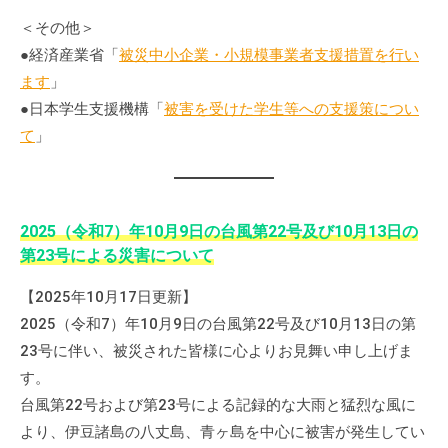
て
＜その他＞
い
●経済産業省「
被災中小企業・小規模事業者支援措置を行い
ま
ます
」
す
●日本学生支援機構「
被害を受けた学生等への支援策につい
。
て
」
場
所
は
北
2025（令和7）年10月9日の台風第22号及び10月13日の
と
第23号による災害について
ぴ
あ
【2025年10月17日更新】
1
2025（令和7）年10月9日の台風第22号及び10月13日の第
1
23号に伴い、被災された皆様に心よりお見舞い申し上げま
階
す。
で
台風第22号および第23号による記録的な大雨と猛烈な風に
す
より、伊豆諸島の八丈島、青ヶ島を中心に被害が発生してい
。