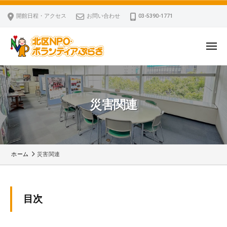
ー
コ
区
開館日程・アクセス
お問い合わせ
03-5390-1771
N
ン
P
テ
O
ン
メ
・
ニ
ツ
北
ュ
ボ
「
へ
ー
ラ
区
北
ス
ン
区
N
災害関連
キ
テ
N
P
ッ
ィ
P
O
ア
プ
O
・
ぷ
・
ボ
ら
ホーム
災害関連
ボ
ざ
ラ
ラ
ン
ン
災
テ
テ
目次
ィ
ィ
害
ア
ア