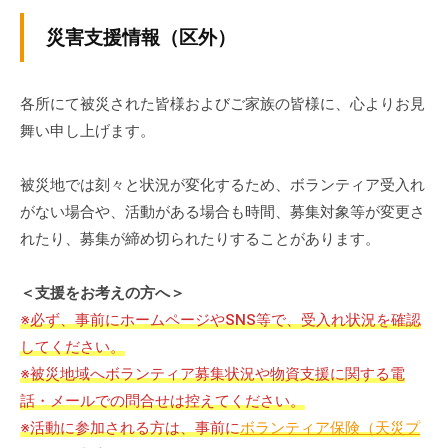
の
災害支援情報（区外）
支
援
や
各所にて被災された皆様およびご家族の皆様に、心よりお見
、
舞い申し上げます。
活
動
被災地では刻々と状況が変化するため、ボランティア受入れ
に
関
がない場合や、活動がある場合も時間、募集対象等が変更さ
す
れたり、募集が締め切られたりすることがあります。
る
総
＜支援をお考えの方へ＞
合
※必ず、事前にホームページやSNS等で、受入れ状況を確認
的
してください。
な
※被災地域へボランティア募集状況や物資支援に関する電
情
話・メールでの問合せは控えてください。
報
※活動に参加される方は、事前に
ボランティア保険（天災プ
交