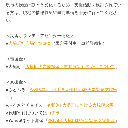
会
現地の状況は刻々と変化するため、支援活動を検討されてい
場
る方は、現地の情報収集や事前準備を十分に行ってくださ
や
い。
機
材
＜災害ボランティアセンター情報＞
の
●
大槌町社会福祉協議会
（限定受付中・事前登録制）
貸
出
＜義援金＞
な
●大槌町「
大槌町災害義援金（林野火災）の受付について
」
ど
の
＜支援金＞
事
●さとふる「
令和8年4月岩手県大槌町 山林火災緊急支援寄
業
を
付
」
お
●ふるさとチョイス「
令和8年大槌町における大規模火災
」
こ
※代理寄付については
コチラ
な
●Yahoo!ネット募金「
令和8年大槌山林火災緊急支援募金
」
っ