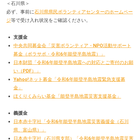
＜石川県＞
必ず、事前に
石川県県民ボランティアセンターのホームペー
ジ
等で受け入れ状況をご確認ください。
支援金
中央共同募金会「災害ボランティア・NPO活動サポート
募金（ボラサポ・令和6年能登半島地震）」
日本財団「令和6年能登半島地震への対応とご寄付のお願
い（PDF）」
Yahoo!ネット募金「令和6年能登半島地震緊急支援募
金」
ほくりくみらい基金「能登半島地震災害支援基金」
義援金
日本赤十字社「令和6年能登半島地震災害義援金（石川
県、富山県）」
日本赤十字社（石川県支部）「令和6年能登半島地震災害