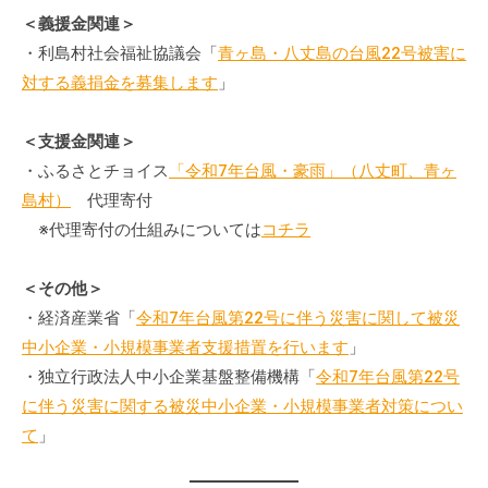
＜義援金関連＞
・利島村社会福祉協議会「
青ヶ島・八丈島の台風22号被害に
対する義捐金を募集します
」
＜支援金関連＞
・ふるさとチョイス
「令和7年台風・豪雨」（八丈町、青ヶ
島村）
代理寄付
※代理寄付の仕組みについては
コチラ
＜その他＞
・経済産業省「
令和7年台風第22号に伴う災害に関して被災
中小企業・小規模事業者支援措置を行います
」
・独立行政法人中小企業基盤整備機構「
令和7年台風第22号
に伴う災害に関する被災中小企業・小規模事業者対策につい
て
」