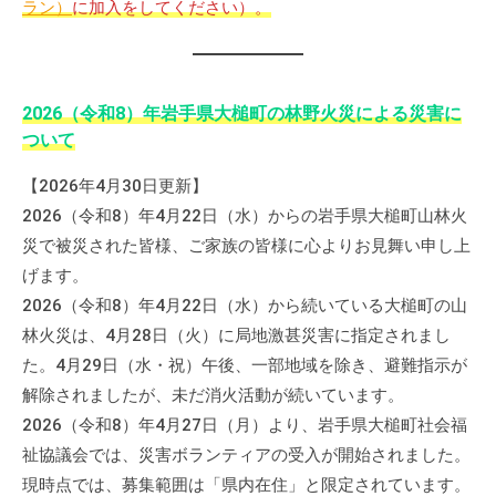
ラン）
に加入をしてください）。
流
の
場
で
2026（令和8）年岩手県大槌町の林野火災による災害に
す
ついて
。
様
【2026年4月30日更新】
々
2026（令和8）年4月22日（水）からの岩手県大槌町山林火
な
災で被災された皆様、ご家族の皆様に心よりお見舞い申し上
催
げます。
し
2026（令和8）年4月22日（水）から続いている大槌町の山
・
林火災は、4月28日（火）に局地激甚災害に指定されまし
講
た。4月29日（水・祝）午後、一部地域を除き、避難指示が
座
解除されましたが、未だ消火活動が続いています。
の
2026（令和8）年4月27日（月）より、岩手県大槌町社会福
開
祉協議会では、災害ボランティアの受入が開始されました。
催
現時点では、募集範囲は「県内在住」と限定されています。
、