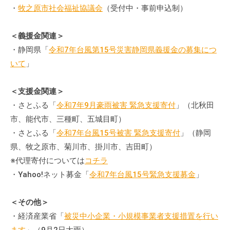
・
牧之原市社会福祉協議会
（受付中・事前申込制）
＜義援金関連＞
・静岡県「
令和7年台風第15号災害静岡県義援金の募集につ
いて
」
＜支援金関連＞
・さとふる「
令和7年9月豪雨被害 緊急支援寄付
」（北秋田
市、能代市、三種町、五城目町）
・さとふる「
令和7年台風15号被害 緊急支援寄付
」（静岡
県、牧之原市、菊川市、掛川市、吉田町）
※代理寄付については
コチラ
・Yahoo!ネット募金「
令和7年台風15号緊急支援募金
」
＜その他＞
・経済産業省「
被災中小企業・小規模事業者支援措置を行い