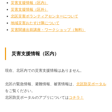
関
ぷ
災害支援情報（区内）
ぷ
ら
災害支援情報（区外）
連
ら
ざ
北区災害ボランティアセンターについて
ざ
」
2026
地域災害おたすけ隊について
は
年
災害関連出前講座・ワークショップ（無料）
、
4
月
N
30
P
日
O
災害支援情報（区内）
by
・
kvp-
ボ
admin
現在、北区内での災害支援情報はありません。
ラ
ン
テ
北区の緊急情報、避難情報、被害情報は、
北区防災ポータル
ィ
をご覧ください。
ア
北区防災ポータルのアプリについては
コチラ！
活
動