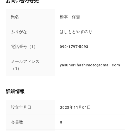
お問い合わせ先
の
支
氏名
橋本 保憲
援
や
ふりがな
はしもとやすのり
、
活
電話番号（1）
090-1797-5093
動
に
メールアドレス
関
yasunori.hashimoto@gmail.com
（1）
す
る
総
合
詳細情報
的
な
設立年月日
2023年11月01日
情
報
会員数
9
交