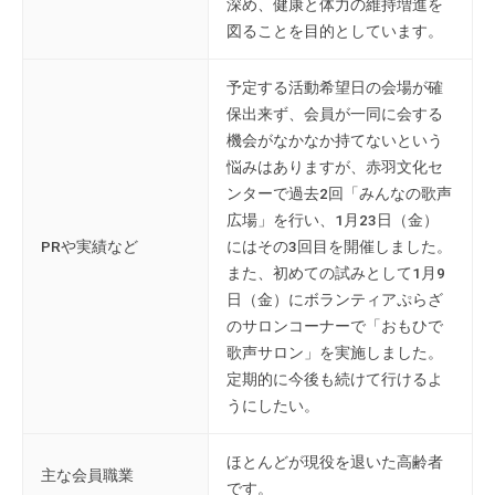
深め、健康と体力の維持増進を
て
図ることを目的としています。
い
ま
予定する活動希望日の会場が確
す
保出来ず、会員が一同に会する
。
機会がなかなか持てないという
場
悩みはありますが、赤羽文化セ
所
ンターで過去2回「みんなの歌声
は
広場」を行い、1月23日（金）
北
PRや実績など
にはその3回目を開催しました。
と
また、初めての試みとして1月9
ぴ
日（金）にボランティアぷらざ
あ
のサロンコーナーで「おもひで
1
歌声サロン」を実施しました。
1
定期的に今後も続けて行けるよ
階
うにしたい。
で
す
ほとんどが現役を退いた高齢者
主な会員職業
。
です。