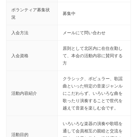
会
ボランティア募集状
場
募集中
況
や
機
入会方法
メールにて問い合わせ
材
の
原則として北区内に在住在勤し
貸
入会資格
て、本会の活動内容に賛同する
出
方
な
ど
クラシック、ポピュラー、歌謡
の
曲といった特定の音楽ジャンル
事
活動内容紹介
にこだわらず、いろいろな曲を
業
歌ったり演奏することで世代を
を
越えて音楽を楽しむ会です。
お
こ
いろいろな楽器の演奏や歌唱を
な
通して会員相互の親睦と交流を
っ
活動目的