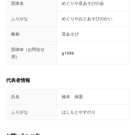
ぷ
団体名
めぐりや音あそびの会
ぷ
ら
ら
ざ
ふりがな
めぐりやおとあそびのかい
ざ
」
は
略称
音あそび
、
N
団体ID（お問合せ
g1386
P
用）
O
・
ボ
代表者情報
ラ
ン
氏名
橋本 保憲
テ
ィ
ふりがな
はしもとやすのり
ア
活
動