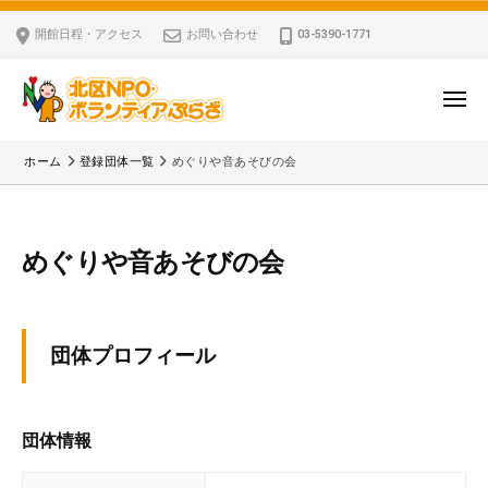
ー
コ
区
開館日程・アクセス
お問い合わせ
03-5390-1771
N
ン
P
テ
O
ン
メ
・
ニ
ツ
北
ュ
ボ
「
へ
ー
ホーム
登録団体一覧
めぐりや音あそびの会
ラ
区
北
ス
ン
区
N
キ
テ
N
P
ッ
ィ
P
めぐりや音あそびの会
O
ア
プ
O
・
ぷ
・
ボ
ら
ボ
ざ
団体プロフィール
ラ
ラ
ン
ン
テ
テ
団体情報
ィ
ィ
ア
ア