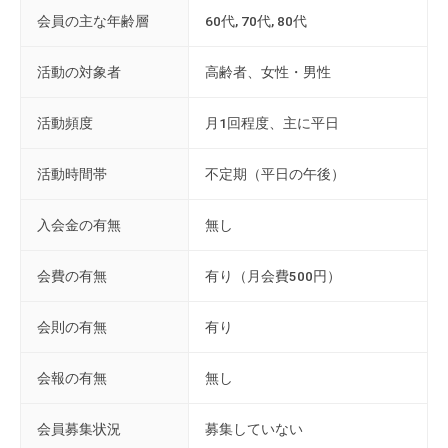
流
会員の主な年齢層
60代, 70代, 80代
の
場
活動の対象者
高齢者、女性・男性
で
す
活動頻度
月1回程度、主に平日
。
様
活動時間帯
不定期（平日の午後）
々
な
入会金の有無
無し
催
し
会費の有無
有り（月会費500円）
・
講
会則の有無
有り
座
の
会報の有無
無し
開
催
会員募集状況
募集していない
、