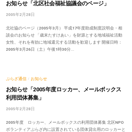
お知らせ「北区社会福祉協議会のページ」
2005年2月28日
b
y
北社協のページ（2005年3月） 平成17年度助成制度説明会・相
k
談会のお知らせ 「歳末たすけあい」を財源とする地域福祉活動
v
女性、それを有効に地域還元する活動を歓迎します 開催日時：
p
2005年3月26日（土）午後1時30分...
-
a
d
m
i
ぷらざ通信
お知らせ
/
n
お知らせ「2005年度ロッカー、メールボックス
利用団体募集」
2005年2月28日
b
y
2005年度 ロッカー、メールボックスの利用団体募集 北区NPO
k
ボランティアぷらざ内に設置されている団体貸出用のロッカーと
v