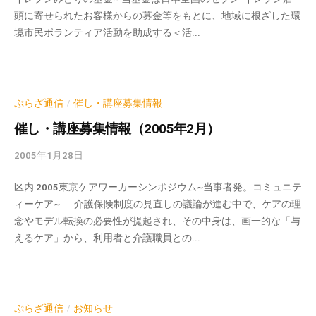
頭に寄せられたお客様からの募金等をもとに、地域に根ざした環
p
境市民ボランティア活動を助成する＜活...
-
a
d
m
i
ぷらざ通信
催し・講座募集情報
/
n
催し・講座募集情報（2005年2月）
2005年1月28日
b
y
区内 2005東京ケアワーカーシンポジウム~当事者発。コミュニテ
k
ィーケア~ 介護保険制度の見直しの議論が進む中で、ケアの理
v
念やモデル転換の必要性が提起され、その中身は、画一的な「与
p
えるケア」から、利用者と介護職員との...
-
a
d
m
i
ぷらざ通信
お知らせ
/