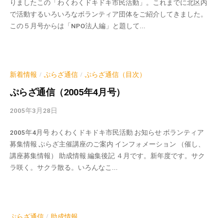
りましたこの「わくわくドキドキ市民活動」。これまでに北区内
v
流
で活動するいろいろなボランティア団体をご紹介してきました。
p
の
この５月号からは「NPO法人編」と題して...
-
場
a
で
d
す
m
。
i
新着情報
ぷらざ通信
ぷらざ通信（目次）
/
/
様
n
ぷらざ通信（2005年4月号）
々
な
2005年3月28日
b
催
y
し
2005年4月号 わくわくドキドキ市民活動 お知らせ ボランティア
k
・
募集情報 ぷらざ主催講座のご案内 インフォメーション （催し、
v
講
講座募集情報） 助成情報 編集後記 ４月です。新年度です。サク
p
座
ラ咲く。サクラ散る。いろんなこ...
-
の
a
開
d
催
m
、
i
ぷらざ通信
助成情報
/