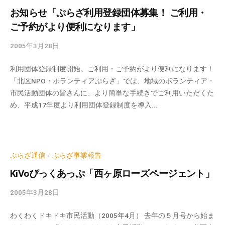
の
n
お知らせ「ぷらざ利用登録団体募集！ ご利用・
支
ご予約がより便利になります」
援
や
2005年3月28日
b
、
y
活
利用団体登録制度開始。ご利用・ご予約がより便利になります！
k
動
「北区NPO・ボランティアぷらざ」では、地域のボランティア・
v
市民活動団体の皆さんに、より簡単な手続きでご利用いただくた
に
p
め、平成17年度より利用団体登録制度を導入...
関
-
a
す
d
る
m
総
i
ぷらざ通信
ぷらざ事業報告
合
/
n
的
KiVoぴっくあっぷ「西ヶ原ローズページェント」
な
2005年3月28日
b
情
y
報
わくわくドキドキ市民活動（2005年4月） 去年の５月号から始ま
k
交