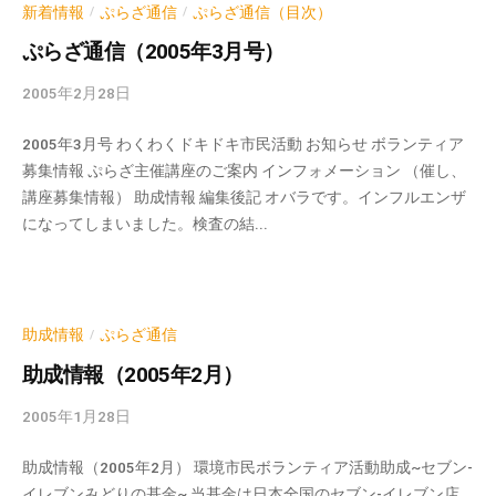
i
新着情報
ぷらざ通信
ぷらざ通信（目次）
/
/
n
ぷらざ通信（2005年3月号）
2005年2月28日
b
y
2005年3月号 わくわくドキドキ市民活動 お知らせ ボランティア
k
募集情報 ぷらざ主催講座のご案内 インフォメーション （催し、
v
講座募集情報） 助成情報 編集後記 オバラです。インフルエンザ
p
になってしまいました。検査の結...
-
a
d
m
i
助成情報
ぷらざ通信
/
n
助成情報（2005年2月）
2005年1月28日
b
y
助成情報（2005年2月） 環境市民ボランティア活動助成~セブン-
k
イレブンみどりの基金~ 当基金は日本全国のセブン-イレブン店
v