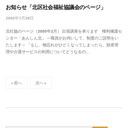
n
お知らせ「北区社会福祉協議会のページ」
2005年1月28日
b
y
北社協のページ（2005年2月） 出張講座を承ります 権利擁護セ
k
ンター「あんしん北」 ～職員がお伺いして、制度のご説明をい
v
たします～ 「もし、物忘れがひどくなってしまったら、財産管
p
理や介護サービスの利用についてどうなるの...
-
a
d
m
投
i
« 前へ
次へ »
n
稿
の
ペ
ー
ジ