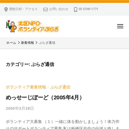
ー
コ
区
開館日程・アクセス
お問い合わせ
03-5390-1771
N
ン
P
テ
O
ン
メ
・
ニ
ツ
北
ュ
ボ
「
へ
ー
ホーム
新着情報
ぷらざ通信
ラ
区
北
ス
ン
区
N
キ
テ
N
P
カテゴリー:
ぷらざ通信
ッ
ィ
P
O
ア
プ
O
・
ぷ
・
ボ
ら
ボランティア募集情報
ぷらざ通信
/
ボ
ざ
ラ
ラ
めっせーじぼーど（2005年4月）
ン
ン
2005年3月28日
b
テ
テ
y
ィ
ィ
ボランティア大募集 （１）一緒に体を動かしましょう！体力作
k
ア
ア
りのサポートボランティア募集 私は板橋区在住の仙波と申しま