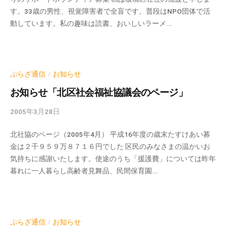
v
ぷ
ぷ
す。33歳の男性、視覚障害者で全盲です。普段はNPO団体で活
p
ら
ら
動しています。私の趣味は読書、おいしいラーメ...
-
ざ
ざ
a
」
d
は
m
、
i
ぷらざ通信
お知らせ
/
N
n
お知らせ「北区社会福祉協議会のページ」
P
O
2005年3月28日
b
・
y
ボ
北社協のページ（2005年4月） 平成16年度の歳末たすけあい募
k
ラ
金は２千９５９万８７１６円でした 区民のみなさまの温かいお
v
ン
気持ちに感謝いたします。使途のうち「援護費」については昨年
p
テ
暮れに一人暮らし高齢者見舞品、民間保育園...
-
ィ
a
ア
d
活
m
動
i
ぷらざ通信
お知らせ
/