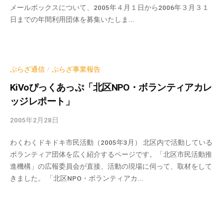
メールボックスについて、2005年４月１日から2006年３月３１
p
日までの年間利用団体を募集いたしま...
-
a
d
m
i
ぷらざ通信
ぷらざ事業報告
/
n
KiVoぴっくあっぷ「北区NPO・ボランティアカレ
ッジレポート」
2005年2月28日
b
y
わくわくドキドキ市民活動（2005年3月） 北区内で活動している
k
ボランティア団体を広く紹介するページです。「北区市民活動推
v
進機構」の広報委員会が直接、活動の現場に伺って、取材をして
p
きました。 「北区NPO・ボランティアカ...
-
a
d
m