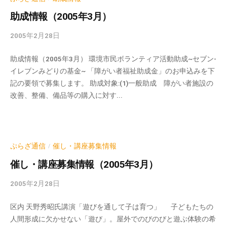
会
n
助成情報（2005年3月）
場
や
2005年2月28日
b
機
y
材
助成情報（2005年3月） 環境市民ボランティア活動助成~セブン-
k
の
イレブンみどりの基金~ 「障がい者福祉助成金」のお申込みを下
v
記の要領で募集します。 助成対象:(1)一般助成 障がい者施設の
貸
p
改善、整備、備品等の購入に対す...
出
-
a
な
d
ど
m
の
i
ぷらざ通信
催し・講座募集情報
事
/
n
業
催し・講座募集情報（2005年3月）
を
2005年2月28日
b
お
y
こ
区内 天野秀昭氏講演「遊びを通して子は育つ」 子どもたちの
k
な
人間形成に欠かせない「遊び」。屋外でのびのびと遊ぶ体験の希
v
っ