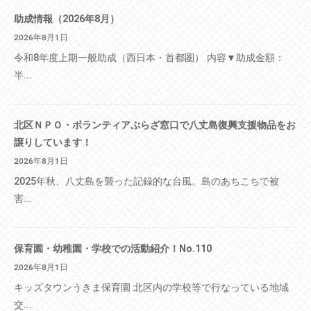
助成情報（2026年8月）
2026年8月1日
令和8年度上期一般助成（西日本・首都圏） 内容▼助成金額：
半...
北区ＮＰＯ・ボランティアぷらざ窓口で八丈島復興支援物品をお
譲りしています！
2026年8月1日
2025年秋、八丈島を襲った記録的な台風。島のあちこちで被
害...
保育園・幼稚園・学校での活動紹介！No.110
2026年8月1日
キッズタウンうきま保育園 北区内の学校等で行なっている地域
交...