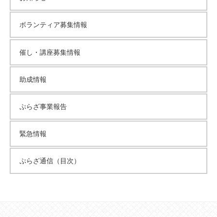
て
い
ボランティア募集情報
ま
す
催し・講座募集情報
。
場
助成情報
所
は
北
ぷらざ事業報告
と
ぴ
緊急情報
あ
1
ぷらざ通信（目次）
1
階
で
す
。