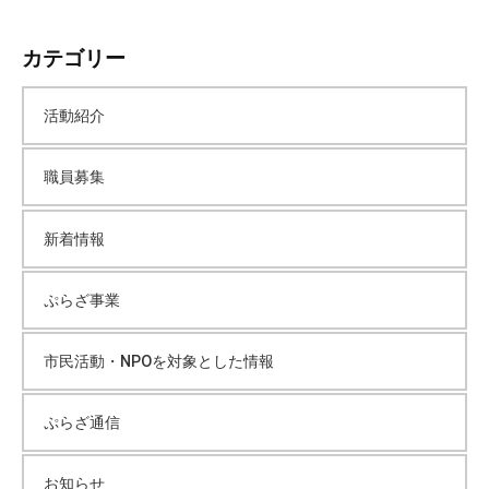
会
ー
場
カテゴリー
や
カ
機
活動紹介
材
イ
の
職員募集
貸
ブ
出
な
新着情報
ど
の
ぷらざ事業
事
業
市民活動・NPOを対象とした情報
を
お
ぷらざ通信
こ
な
っ
お知らせ