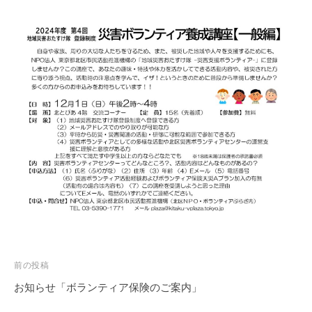
ぷ
-
ぷ
ら
a
ら
ざ
d
ざ
」
m
は
i
、
n
N
P
O
・
ボ
ラ
ン
テ
ィ
投
前の投稿
ア
稿
活
お知らせ「ボランティア保険のご案内」
動
ナ