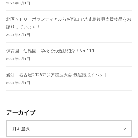
2026年8月1日
流
の
北区ＮＰＯ・ボランティアぷらざ窓口で八丈島復興支援物品をお
場
譲りしています！
で
す
2026年8月1日
。
様
保育園・幼稚園・学校での活動紹介！No.110
々
2026年8月1日
な
催
愛知・名古屋2026アジア競技大会 気運醸成イベント！
し
2026年8月1日
・
講
座
アーカイブ
の
開
催
ア
、