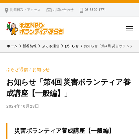
ー
コ
区
開館日程・アクセス
お問い合わせ
03-5390-1771
N
ン
P
テ
O
ン
メ
・
ニ
ツ
北
ュ
ボ
「
へ
ー
ホーム
新着情報
ぷらざ通信
お知らせ
お知らせ「第4回 災害ボランティ
ラ
区
北
ス
ン
区
N
キ
テ
N
P
ぷらざ通信
お知らせ
/
ッ
ィ
P
O
ア
プ
O
お知らせ「第4回 災害ボランティア養
・
ぷ
・
成講座【一般編】」
ボ
ら
ボ
ざ
ラ
ラ
2024年10月28日
b
ン
ン
y
テ
テ
k
ィ
ィ
v
災害ボランティア養成講座【一般編】
ア
ア
p