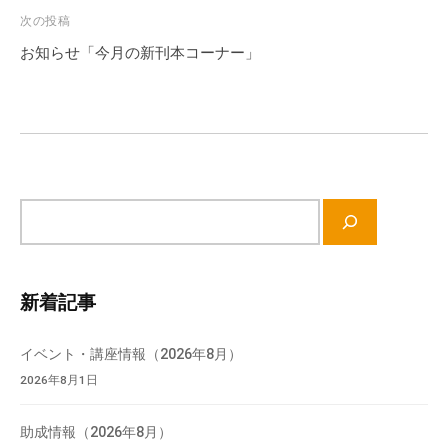
の
ビ
次の投稿
支
ゲ
お知らせ「今月の新刊本コーナー」
援
ー
や
シ
、
ョ
活
ン
動
に
サ
関
イ
す
ト
る
内
総
新着記事
検
合
索
的
イベント・講座情報（2026年8月）
な
2026年8月1日
情
報
助成情報（2026年8月）
交