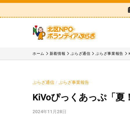
区
コ
N
ン
P
テ
O
ン
・
ツ
ボ
北
「
へ
ラ
区
北
ホーム
新着情報
ぷらざ通信
ぷらざ事業報告
ス
ン
区
N
テ
キ
N
P
ィ
ッ
P
ア
O
プ
ぷらざ通信
ぷらざ事業報告
/
O
ぷ
・
KiVoぴっくあっぷ「夏
・
ら
ボ
ボ
ざ
ラ
2024年11月28日
b
ラ
y
ン
ン
k
テ