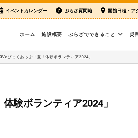
イベントカレンダー
ぷらざ質問箱
開館日程・ア
ホーム
施設概要
ぷらざでできること
災
KiVoぴっくあっぷ「夏！体験ボランティア2024」
！体験ボランティア2024」