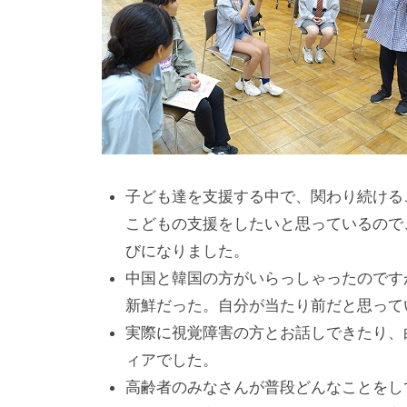
の
貸
出
な
ど
の
事
業
子ども達を支援する中で、関わり続ける
を
こどもの支援をしたいと思っているので
お
びになりました。
こ
中国と韓国の方がいらっしゃったのです
な
新鮮だった。自分が当たり前だと思って
っ
実際に視覚障害の方とお話しできたり、
て
ィアでした。
い
高齢者のみなさんが普段どんなことをし
ま