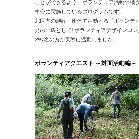
る
ことができるよう、ボランティア活動の機
総
中心に実施しているプログラムです。
合
北区内の施設・団体で活動する「ボランテ
的
発の一環として｢ボランティアデザインコン
な
297名の方が実際に活動しました。
情
報
ボランティアクエスト ～対面活動編～
交
流
の
場
で
す
。
様
々