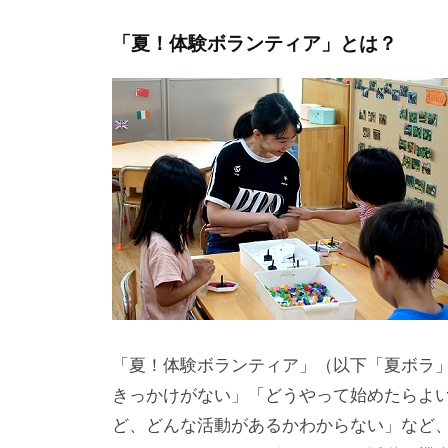
テ
「夏！体験ボランティア」とは？
ィ
ア
活
動
の
支
援
や
、
活
動
に
「夏！体験ボランティア」（以下「夏ボラ
関
きっかけがない」「どうやって始めたらよ
す
ど、どんな活動があるかわからない」など