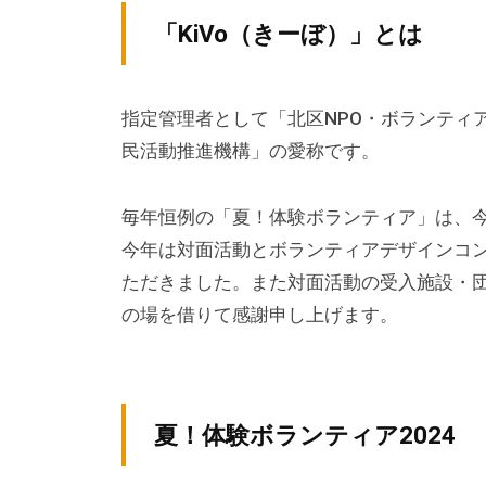
テ
v
ィ
「KiVo（きーぼ）」とは
ィ
p
ア
ア
-
ぷ
a
ぷ
指定管理者として「北区NPO・ボランティ
ら
d
ら
民活動推進機構」の愛称です。
ざ
m
ざ
」
i
毎年恒例の「夏！体験ボランティア」は、今
は
n
今年は対面活動とボランティアデザインコ
、
N
ただきました。また対面活動の受入施設・
P
の場を借りて感謝申し上げます。
O
・
ボ
夏！体験ボランティア2024
ラ
ン