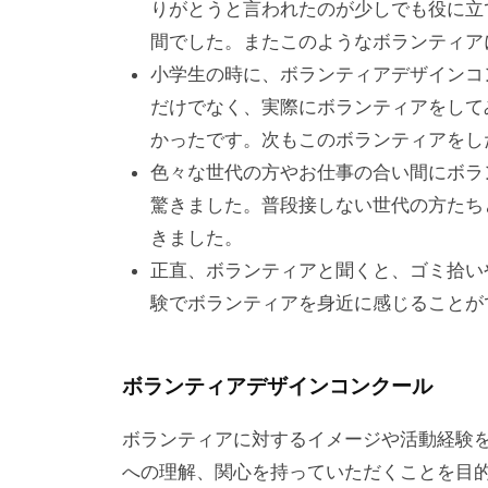
りがとうと言われたのが少しでも役に立
す
間でした。またこのようなボランティア
。
小学生の時に、ボランティアデザインコ
場
だけでなく、実際にボランティアをして
所
かったです。次もこのボランティアをし
は
色々な世代の方やお仕事の合い間にボラ
北
驚きました。普段接しない世代の方たち
と
きました。
ぴ
正直、ボランティアと聞くと、ゴミ拾い
あ
験でボランティアを身近に感じることが
1
1
階
ボランティアデザインコンクール
で
す
ボランティアに対するイメージや活動経験
。
への理解、関心を持っていただくことを目