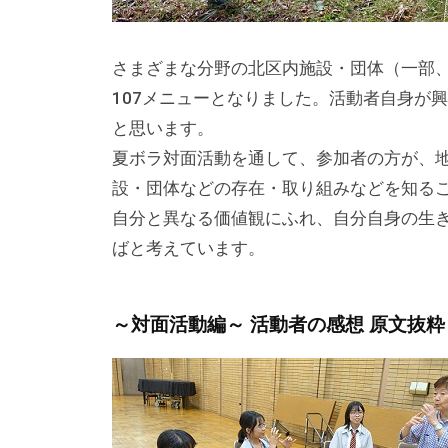
な
催
さまざまな分野の北区内施設・団体（一部
し
107メニューとなりました。活動者自身が
・
と思います。
講
夏ボラ対面活動を通して、参加者の方が、
座
設・団体などの存在・取り組みなどを知る
の
自分と異なる価値観にふれ、自分自身の生
開
ばと考えています。
催
、
会
～対面活動編～ 活動者の感想 原文抜粋
場
や
機
材