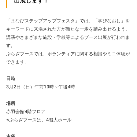
出展します！
ぷ
-
ぷ
ら
a
ら
ざ
d
「まなびステップアップフェスタ」では、「学びなおし」を
ざ
」
m
キーワードに来場された方が新たな一歩を踏み出せるよう、
は
i
講演やさまざまな施設・学校等によるブース出展が行われま
、
n
す。
N
ぷらざブースでは、ボランティアに関する相談やミニ体験が
P
できます。
O
・
日時
ボ
3月2日（日）午前10時～午後4時
ラ
ン
テ
場所
ィ
赤羽会館4階フロア
ア
※ぷらざブースは、4階大ホール
活
動
主催