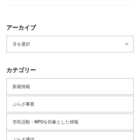
会
場
や
アーカイブ
機
材
の
ア
貸
出
ー
な
カテゴリー
ど
カ
の
新着情報
事
イ
業
ぷらざ事業
を
ブ
お
市民活動・NPOを対象とした情報
こ
な
っ
ぷらざ通信