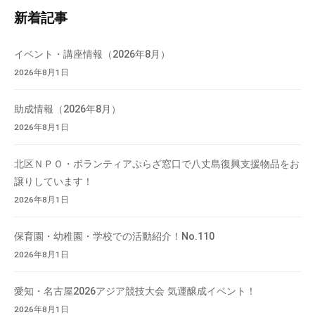
内
流
新着記事
検
の
索
場
イベント・講座情報（2026年8月）
で
2026年8月1日
す
。
助成情報（2026年8月）
様
2026年8月1日
々
な
北区ＮＰＯ・ボランティアぷらざ窓口で八丈島復興支援物品をお
催
譲りしています！
し
2026年8月1日
・
講
保育園・幼稚園・学校での活動紹介！No.110
座
の
2026年8月1日
開
催
愛知・名古屋2026アジア競技大会 気運醸成イベント！
、
2026年8月1日