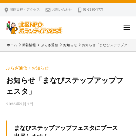
ー
コ
区
開館日程・アクセス
お問い合わせ
03-5390-1771
N
ン
P
テ
O
ン
メ
・
ニ
ツ
北
ュ
ボ
「
へ
ー
ホーム
新着情報
ぷらざ通信
お知らせ
お知らせ「まなびステップアップ
ラ
区
北
ス
ン
区
N
キ
テ
N
P
ぷらざ通信
お知らせ
/
ッ
ィ
P
O
ア
プ
O
お知らせ「まなびステップアップフ
・
ぷ
・
ェスタ」
ボ
ら
ボ
ざ
ラ
ラ
2025年2月1日
b
ン
ン
y
テ
テ
k
ィ
ィ
v
まなびステップアップフェスタにブース
ア
ア
p