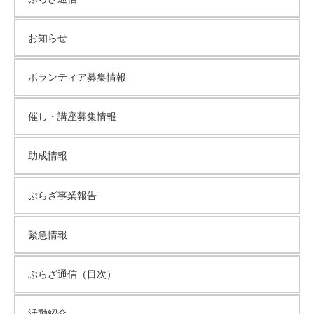
て
い
お知らせ
ま
す
ボランティア募集情報
。
場
催し・講座募集情報
所
は
北
助成情報
と
ぴ
ぷらざ事業報告
あ
1
緊急情報
1
階
ぷらざ通信（目次）
で
す
。
活動紹介