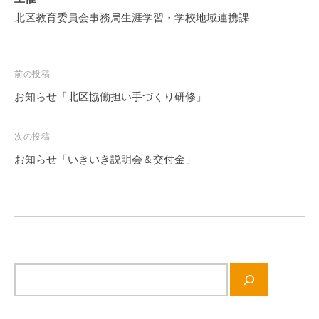
の
北区教育委員会事務局生涯学習・学校地域連携課
支
援
や
投
前の投稿
、
稿
お知らせ「北区協働担い手づくり研修」
活
ナ
動
に
ビ
次の投稿
関
ゲ
お知らせ「いきいき説明会＆交付金」
す
ー
る
シ
総
ョ
合
ン
的
な
サ
情
イ
報
ト
交