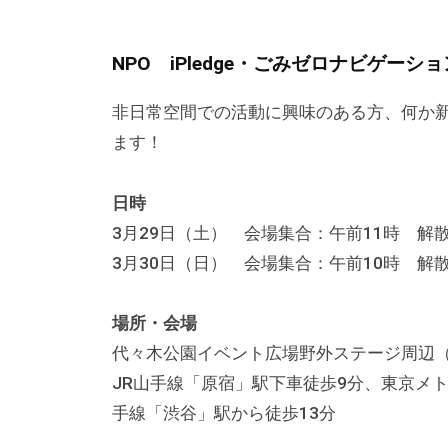
テ
y
ィ
ィ
k
ア
NPO iPledge・ごみゼロナビゲーショ
v
ア
ぷ
p
ぷ
非日常空間での活動に興味のある方、何か
ら
-
ら
ます！
ざ
a
ざ
」
d
は
m
日時
i
、
3月29日（土） 会場集合：午前11時 解散
n
N
3月30日（日） 会場集合：午前10時 解散
P
O
場所・会場
・
代々木公園イベント広場野外ステージ周辺（
ボ
JR山手線「原宿」駅下車徒歩9分、東京メト
ラ
手線「渋谷」駅から徒歩13分
ン