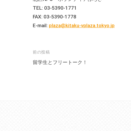
の
TEL: 03-5390-1771
貸
FAX: 03-5390-1778
出
E-mail:
plaza@kitaku-vplaza.tokyo.jp
な
ど
の
事
投
前の投稿
業
稿
留学生とフリートーク！
を
ナ
お
ビ
こ
ゲ
な
ー
っ
シ
て
ョ
い
ま
ン