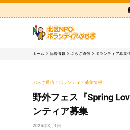
区
コ
N
ン
P
テ
O
ン
・
ツ
ボ
北
「
へ
ラ
区
北
ホーム
新着情報
ぷらざ通信
ボランティア募集
ス
ン
区
N
テ
キ
N
P
ィ
ッ
P
ア
O
プ
ぷらざ通信
ボランティア募集情報
/
O
ぷ
・
野外フェス『Spring L
・
ら
ボ
ボ
ざ
ンティア募集
ラ
ラ
ン
ン
2025年3月1日
b
テ