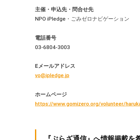
る
総
主催・申込先・問合せ先
合
NPO iPledge・ごみゼロナビゲーション
的
な
電話番号
情
03-6804-3003
報
交
Eメールアドレス
流
vo@ipledge.jp
の
場
ホームページ
で
https://www.gomizero.org/volunteer/haru
す
。
様
々
『ぷらざ通信』へ情報掲載を