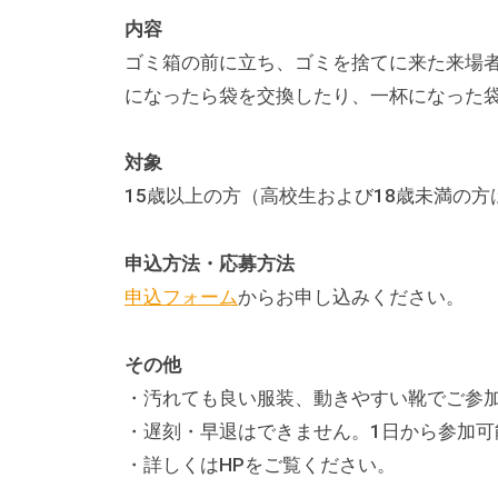
テ
内容
ィ
ゴミ箱の前に立ち、ゴミを捨てに来た来場
ア
になったら袋を交換したり、一杯になった
活
動
対象
の
15歳以上の方（高校生および18歳未満の
支
援
申込方法・応募方法
や
申込フォーム
からお申し込みください。
、
活
その他
動
・汚れても良い服装、動きやすい靴でご参
に
・遅刻・早退はできません。1日から参加可
関
・詳しくはHPをご覧ください。
す