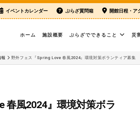
イベントカレンダー
ぷらざ質問箱
開館日程・ア
ホーム
施設概要
ぷらざでできること
災
情報
野外フェス『Spring Love 春風2024』環境対策ボランティア募集
ove 春風2024』環境対策ボラ