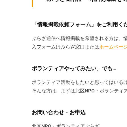
な
催
し
「情報掲載依頼フォーム」をご利用く
・
講
ぷらざ通信へ情報掲載を希望される方は、
座
入フォームはぷらざ窓口または
ホームペー
の
開
ボランティアやってみたい、でも…
催
、
ボランティア活動をしたいと思ってはいる
会
そんな方は、まずは北区NPO・ボランティ
場
や
機
お問い合わせ・お申込
材
北区NPO・ボランティアぷらざ