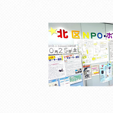
す
。
場
所
は
北
と
ぴ
あ
1
1
階
で
す
。