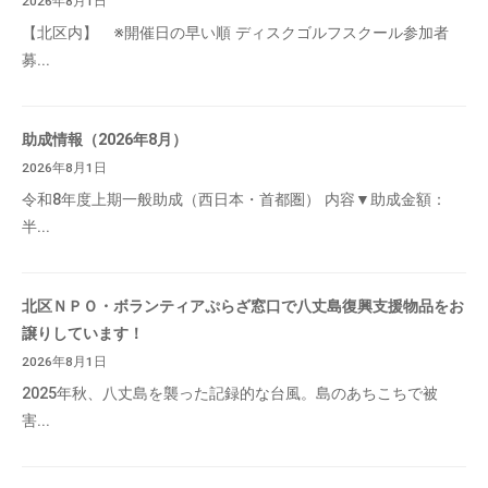
2026年8月1日
【北区内】 ※開催日の早い順 ディスクゴルフスクール参加者
募...
助成情報（2026年8月）
2026年8月1日
令和8年度上期一般助成（西日本・首都圏） 内容▼助成金額：
半...
北区ＮＰＯ・ボランティアぷらざ窓口で八丈島復興支援物品をお
譲りしています！
2026年8月1日
2025年秋、八丈島を襲った記録的な台風。島のあちこちで被
害...