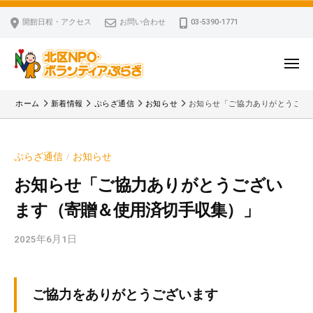
ー
コ
区
開館日程・アクセス
お問い合わせ
03-5390-1771
N
ン
P
テ
O
ン
メ
・
ニ
ツ
北
ュ
ボ
「
へ
ー
ホーム
新着情報
ぷらざ通信
お知らせ
お知らせ「ご協力ありがとうござ
ラ
区
北
ス
ン
区
N
キ
テ
N
P
ぷらざ通信
お知らせ
/
ッ
ィ
P
O
ア
プ
O
お知らせ「ご協力ありがとうござい
・
ぷ
・
ます（寄贈＆使用済切手収集）」
ボ
ら
ボ
ざ
ラ
ラ
2025年6月1日
b
ン
ン
y
テ
テ
k
ィ
ィ
v
ご協力をありがとうございます
ア
ア
p