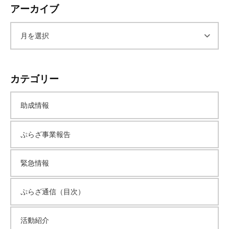
アーカイブ
て
い
ま
ア
す
。
ー
場
カテゴリー
所
カ
は
助成情報
北
イ
と
ぷらざ事業報告
ぴ
ブ
あ
1
緊急情報
1
階
ぷらざ通信（目次）
で
す
活動紹介
。