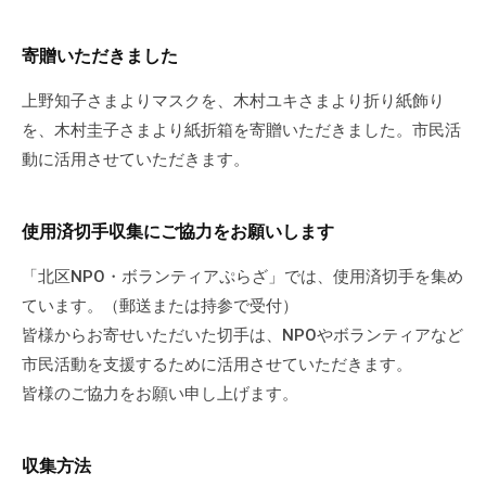
ぷ
-
ぷ
ら
a
ら
寄贈いただきました
ざ
d
ざ
」
m
上野知子さまよりマスクを、木村ユキさまより折り紙飾り
は
i
を、木村圭子さまより紙折箱を寄贈いただきました。市民活
、
n
動に活用させていただきます。
N
P
O
使用済切手収集にご協力をお願いします
・
「北区NPO・ボランティアぷらざ」では、使用済切手を集め
ボ
ています。（郵送または持参で受付）
ラ
皆様からお寄せいただいた切手は、NPOやボランティアなど
ン
テ
市民活動を支援するために活用させていただきます。
ィ
皆様のご協力をお願い申し上げます。
ア
活
収集方法
動