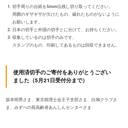
の
切手周りの台紙を5mm位残し切り取ってください。
支
周囲のギザギザが欠けたもの、破れたものがないように
援
お願いします。
や
日本の切手と外国の切手とに分けて、お持ちください。
、
収集しているのは切手のみです。
活
スタンプのもの、印刷してあるものは回収できません。
動
に
関
す
使用済切手のご寄付をありがとうござい
る
ました（5月21日受付分まで）
総
合
的
坂本明男さま、東京税理士会王子支部さま、白鳩クラブさ
な
ま、みずべの苑高齢者あんしんセンターさま
情
報
交