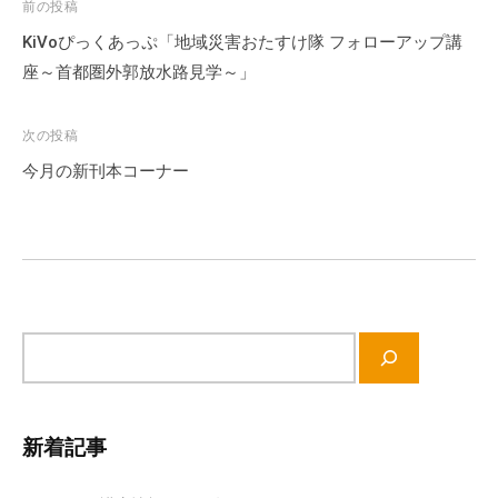
投
前の投稿
流
稿
KiVoぴっくあっぷ「地域災害おたすけ隊 フォローアップ講
の
ナ
場
座～首都圏外郭放水路見学～」
で
ビ
す
ゲ
次の投稿
。
ー
今月の新刊本コーナー
様
シ
々
ョ
な
ン
催
し
・
サ
講
イ
座
ト
の
内
開
新着記事
検
催
索
、