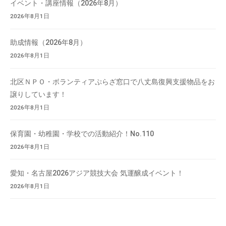
イベント・講座情報（2026年8月）
会
2026年8月1日
場
や
助成情報（2026年8月）
機
2026年8月1日
材
の
北区ＮＰＯ・ボランティアぷらざ窓口で八丈島復興支援物品をお
貸
譲りしています！
出
2026年8月1日
な
ど
の
保育園・幼稚園・学校での活動紹介！No.110
事
2026年8月1日
業
を
愛知・名古屋2026アジア競技大会 気運醸成イベント！
お
2026年8月1日
こ
な
っ