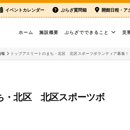
イベントカレンダー
ぷらざ質問箱
開館日程・ア
ホーム
施設概要
ぷらざでできること
災
情報
トップアスリートのまち・北区 北区スポーツボランティア募集！
ち・北区 北区スポーツボ