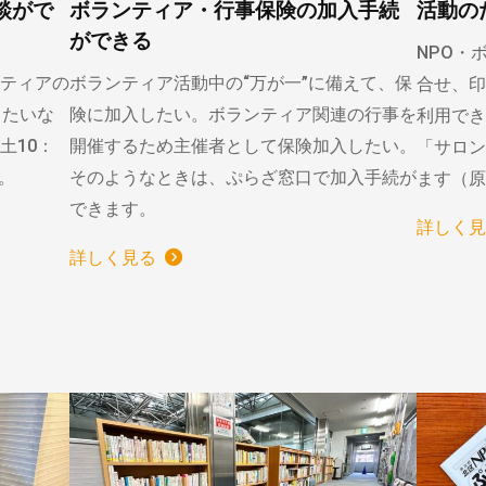
談がで
ボランティア・行事保険の加入手続
活動の
ができる
NPO・
ティアの
ボランティア活動中の“万が一”に備えて、保
合せ、印
りたいな
険に加入したい。ボランティア関連の行事を
利用でき
土10：
開催するため主催者として保険加入したい。
「サロン
）。
そのようなときは、ぷらざ窓口で加入手続が
ます（原
できます。
詳しく見
詳しく見る