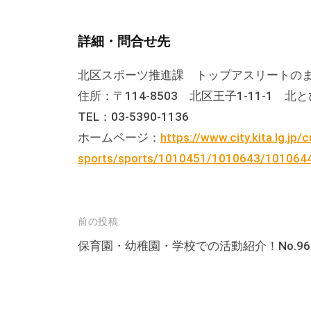
テ
ィ
詳細・問合せ先
ア
活
北区スポーツ推進課 トップアスリートの
動
住所：〒114-8503 北区王子1-11-1 北と
の
TEL：03-5390-1136
支
ホームページ：
https://www.city.kita.lg.jp/
援
sports/sports/1010451/1010643/1010644
や
、
活
投
前の投稿
動
稿
保育園・幼稚園・学校での活動紹介！No.96
に
ナ
関
ビ
す