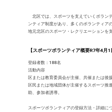
テ
y
ィ
ィ
k
ア
北区では、スポーツを支えていくボランテ
v
ア
ぷ
p
ンティア制度があり、多くのボランティア
ぷ
ら
-
地元北区のスポーツ・レクリエーションを
ら
ざ
a
ざ
」
d
【スポーツボランティア概要R7年4月
は
m
i
、
登録者数：188名
n
N
活動内容
P
区または教育委員会が主催、共催または後
O
区民または地域団体が主催するスポーツ推
・
助、参加者誘導。
ボ
ラ
スポーツボランティアの登録方法・詳細に
ン