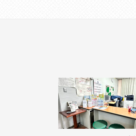
す
。
場
所
は
北
と
ぴ
あ
1
1
階
で
す
。