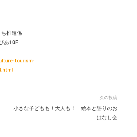
まち推進係
ぴあ10F
culture-tourism-
.html
次の投稿
小さな子どもも！大人も！ 絵本と語りのお
はなし会