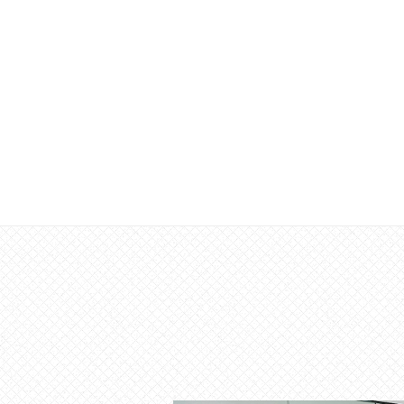
な
催
し
・
講
座
の
開
催
、
会
場
や
機
材