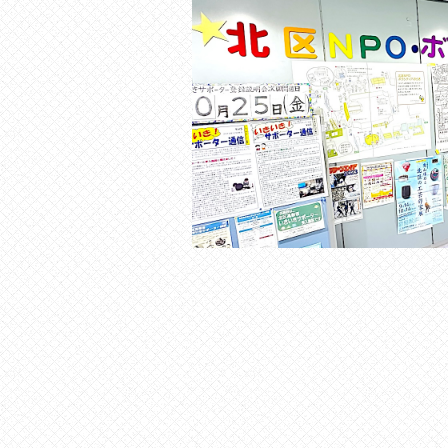
の
貸
出
な
ど
の
事
業
を
お
こ
な
っ
て
い
ま