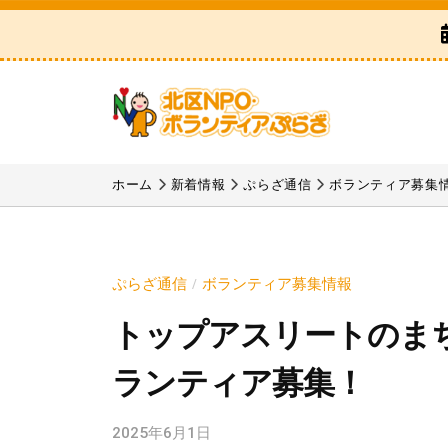
区
コ
N
ン
P
テ
O
ン
・
ツ
ボ
北
「
へ
ラ
区
北
ホーム
新着情報
ぷらざ通信
ボランティア募集
ス
ン
区
N
テ
キ
N
P
ィ
ッ
P
ア
O
プ
ぷらざ通信
ボランティア募集情報
/
O
ぷ
・
トップアスリートのま
・
ら
ボ
ボ
ざ
ランティア募集！
ラ
ラ
ン
ン
2025年6月1日
b
テ