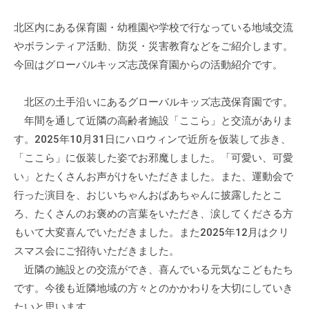
ぷ
-
ぷ
ら
a
北区内にある保育園・幼稚園や学校で行なっている地域交流
ら
ざ
d
やボランティア活動、防災・災害教育などをご紹介します。
ざ
」
m
今回はグローバルキッズ志茂保育園からの活動紹介です。
は
i
、
n
北区の土手沿いにあるグローバルキッズ志茂保育園です。
N
年間を通して近隣の高齢者施設「ここら」と交流がありま
P
す。2025年10月31日にハロウィンで近所を仮装して歩き、
O
「ここら」に仮装した姿でお邪魔しました。「可愛い、可愛
・
い」とたくさんお声がけをいただきました。また、運動会で
ボ
行った演目を、おじいちゃんおばあちゃんに披露したとこ
ラ
ン
ろ、たくさんのお褒めの言葉をいただき、涙してくださる方
テ
もいて大変喜んでいただきました。また2025年12月はクリ
ィ
スマス会にご招待いただきました。
ア
近隣の施設との交流ができ、喜んでいる元気なこどもたち
活
です。今後も近隣地域の方々とのかかわりを大切にしていき
動
たいと思います。