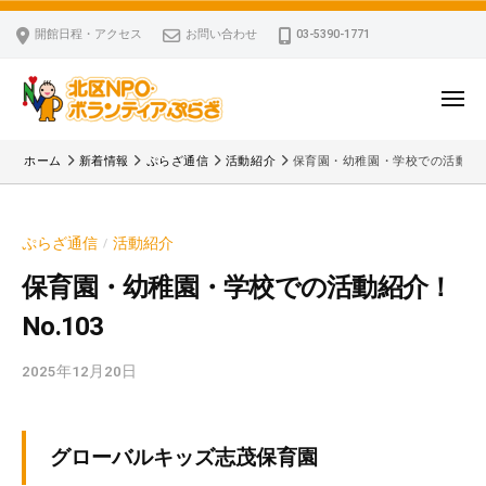
ー
コ
区
開館日程・アクセス
お問い合わせ
03-5390-1771
N
ン
P
テ
O
ン
メ
・
ニ
ツ
北
ュ
ボ
「
へ
ー
ホーム
新着情報
ぷらざ通信
活動紹介
保育園・幼稚園・学校での活動紹介！
ラ
区
北
ス
ン
区
N
キ
テ
N
P
ぷらざ通信
活動紹介
/
ッ
ィ
P
O
ア
プ
O
保育園・幼稚園・学校での活動紹介！
・
ぷ
・
No.103
ボ
ら
ボ
ざ
ラ
ラ
2025年12月20日
b
ン
ン
y
テ
テ
k
ィ
ィ
v
グローバルキッズ志茂保育園
ア
ア
p