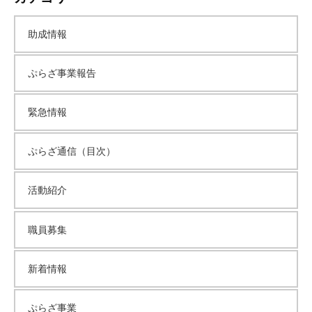
て
カ
い
助成情報
ま
イ
す
ぷらざ事業報告
。
ブ
場
緊急情報
所
は
北
ぷらざ通信（目次）
と
ぴ
活動紹介
あ
1
職員募集
1
階
新着情報
で
す
。
ぷらざ事業