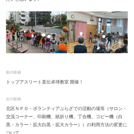
の
支
援
や
、
活
動
に
関
す
投
前の投稿
る
稿
トップアスリート直伝卓球教室 開催！
総
ナ
合
ビ
次の投稿
的
ゲ
な
北区ＮＰＯ・ボランティアぷらざでの活動の場等（サロン・
ー
情
交流コーナー、印刷機、紙折り機、丁合機、コピー機（白
シ
報
黒・カラー・拡大白黒・拡大カラー））の利用方法の変更に
交
ョ
ついて