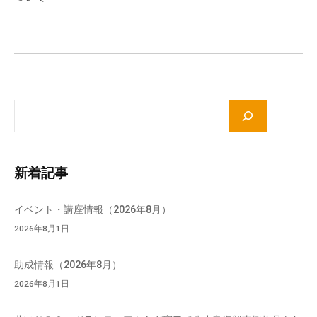
流
ン
の
場
で
す
。
サ
様
イ
々
ト
な
内
催
新着記事
検
し
索
・
イベント・講座情報（2026年8月）
講
2026年8月1日
座
の
助成情報（2026年8月）
開
2026年8月1日
催
、