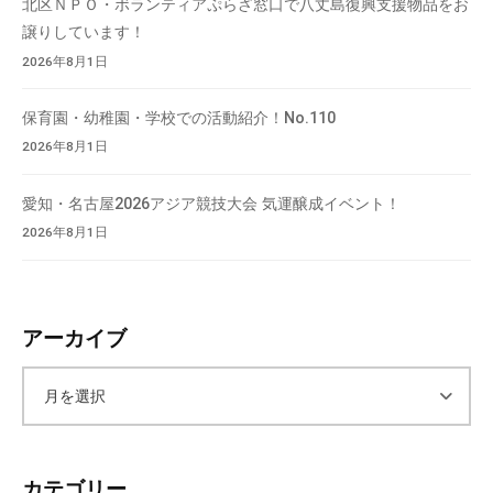
北区ＮＰＯ・ボランティアぷらざ窓口で八丈島復興支援物品をお
会
譲りしています！
場
2026年8月1日
や
機
保育園・幼稚園・学校での活動紹介！No.110
材
2026年8月1日
の
貸
愛知・名古屋2026アジア競技大会 気運醸成イベント！
出
2026年8月1日
な
ど
の
事
アーカイブ
業
を
ア
お
こ
ー
な
っ
カテゴリー