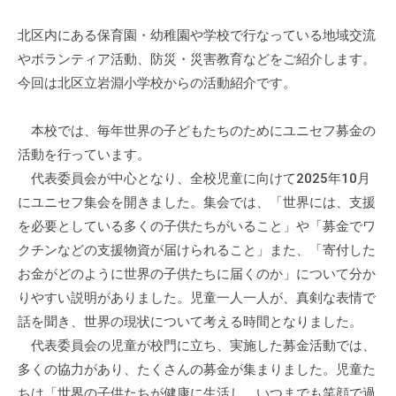
ぷ
-
ぷ
ら
a
北区内にある保育園・幼稚園や学校で行なっている地域交流
ら
ざ
d
やボランティア活動、防災・災害教育などをご紹介します。
ざ
」
m
今回は北区立岩淵小学校からの活動紹介です。
は
i
、
n
本校では、毎年世界の子どもたちのためにユニセフ募金の
N
活動を行っています。
P
代表委員会が中心となり、全校児童に向けて2025年10月
O
にユニセフ集会を開きました。集会では、「世界には、支援
・
を必要としている多くの子供たちがいること」や「募金でワ
ボ
クチンなどの支援物資が届けられること」また、「寄付した
ラ
ン
お金がどのように世界の子供たちに届くのか」について分か
テ
りやすい説明がありました。児童一人一人が、真剣な表情で
ィ
話を聞き、世界の現状について考える時間となりました。
ア
代表委員会の児童が校門に立ち、実施した募金活動では、
活
多くの協力があり、たくさんの募金が集まりました。児童た
動
ちは「世界の子供たちが健康に生活し、いつまでも笑顔で過