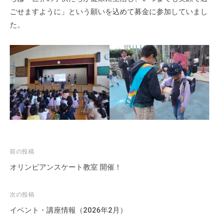
の
ごせますように」という願いを込めて募金に参加していまし
支
た。
援
や
、
活
動
に
関
す
る
総
投
前の投稿
合
的
稿
オリンピアンスケート教室 開催！
な
ナ
情
ビ
次の投稿
報
ゲ
イベント・講座情報（2026年2月）
交