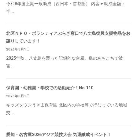
令和8年度上期一般助成（西日本・首都圏） 内容▼助成金額：
半...
北区ＮＰＯ・ボランティアぷらざ窓口で八丈島復興支援物品をお
譲りしています！
2026年8月1日
2025年秋、八丈島を襲った記録的な台風。島のあちこちで被
害...
保育園・幼稚園・学校での活動紹介！No.110
2026年8月1日
キッズタウンうきま保育園 北区内の学校等で行なっている地域
交...
愛知・名古屋2026アジア競技大会 気運醸成イベント！