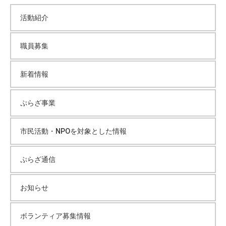
カ
て
活動紹介
い
イ
ま
職員募集
す
ブ
。
場
新着情報
所
は
ぷらざ事業
北
と
市民活動・NPOを対象とした情報
ぴ
あ
ぷらざ通信
1
1
階
お知らせ
で
す
ボランティア募集情報
。