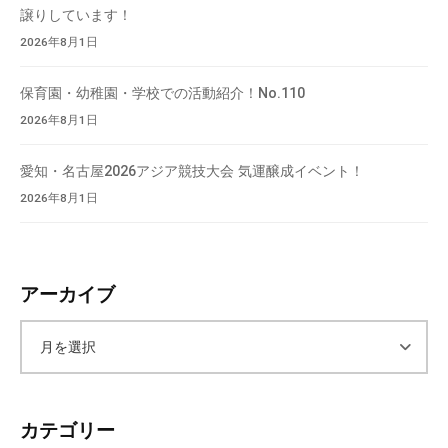
会
譲りしています！
場
2026年8月1日
や
機
保育園・幼稚園・学校での活動紹介！No.110
材
2026年8月1日
の
貸
愛知・名古屋2026アジア競技大会 気運醸成イベント！
出
2026年8月1日
な
ど
の
事
アーカイブ
業
を
ア
お
こ
ー
な
カテゴリー
っ