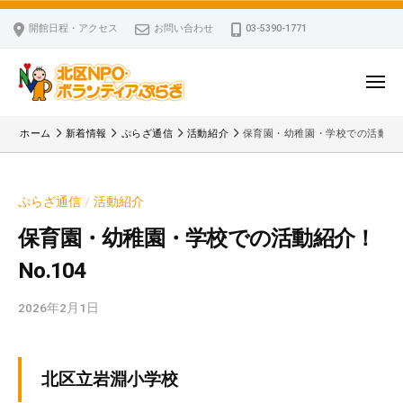
ー
コ
区
開館日程・アクセス
お問い合わせ
03-5390-1771
N
ン
P
テ
O
ン
メ
・
ニ
ツ
北
ュ
ボ
「
へ
ー
ホーム
新着情報
ぷらざ通信
活動紹介
保育園・幼稚園・学校での活動紹介！
ラ
区
北
ス
ン
区
N
キ
テ
N
P
ぷらざ通信
活動紹介
/
ッ
ィ
P
O
ア
プ
O
保育園・幼稚園・学校での活動紹介！
・
ぷ
・
No.104
ボ
ら
ボ
ざ
ラ
ラ
2026年2月1日
b
ン
ン
y
テ
テ
k
ィ
ィ
v
北区立岩淵小学校
ア
ア
p