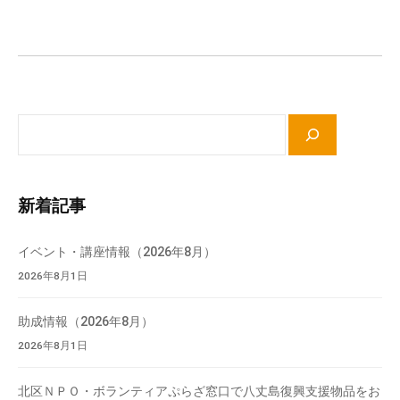
ー
流
シ
の
ョ
場
ン
で
す
。
サ
様
イ
々
ト
な
内
新着記事
催
検
し
索
イベント・講座情報（2026年8月）
・
2026年8月1日
講
座
助成情報（2026年8月）
の
開
2026年8月1日
催
、
北区ＮＰＯ・ボランティアぷらざ窓口で八丈島復興支援物品をお