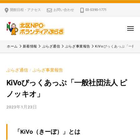
ー
コ
区
開館日程・アクセス
お問い合わせ
03-5390-1771
N
ン
P
テ
O
ン
メ
・
ニ
ツ
北
ュ
ボ
「
へ
ー
ホーム
新着情報
ぷらざ通信
ぷらざ事業報告
KiVoぴっくあっぷ「一般
ラ
区
北
ス
ン
区
N
キ
テ
N
P
ぷらざ通信
ぷらざ事業報告
/
ッ
ィ
P
O
ア
プ
O
KiVoぴっくあっぷ「一般社団法人 ピ
・
ぷ
・
ノッキオ」
ボ
ら
ボ
ざ
ラ
ラ
2023年1月23日
b
ン
ン
y
テ
テ
k
ィ
ィ
v
「KiVo（きーぼ）」とは
ア
ア
p