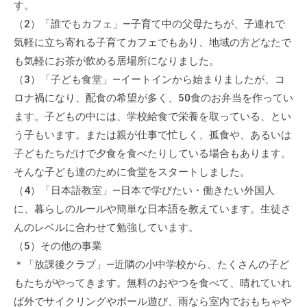
す。
会
（2）「誰でもカフェ」―子育て中の父母たちが、子連れで
場
気軽に立ち寄れる子育てカフェでもあり、地域の方どなたで
や
も気軽にお茶が飲める居場所になりました。
機
材
（3）「子ども食堂」―イートインから始まりましたが、コ
の
ロナ禍になり、配食の希望が多く、50食のお弁当を作ってい
貸
ます。子どもの中には、学校給食で栄養を取っている、とい
出
う子もいます。または親が仕事で忙しく、孤食や、あるいは
な
子どもたちだけで夕食を食べたりしている場合もあります。
ど
そんな子ども達のために食堂をスタートしました。
の
（4）「日本語教室」―日本で学びたい・働きたい外国人
事
に、暮らしのルールや簡単な日本語を教えています。生徒さ
業
んのレベルに合わせて勉強しています。
を
（5）その他の事業
お
＊「放課後クラブ」―近隣の小中学校から、たくさんの子ど
こ
もたちがやってきます。無料のおやつを食べて、晴れていれ
な
ば外でサイクリングやボール遊び、雨なら室内でおもちゃや
っ