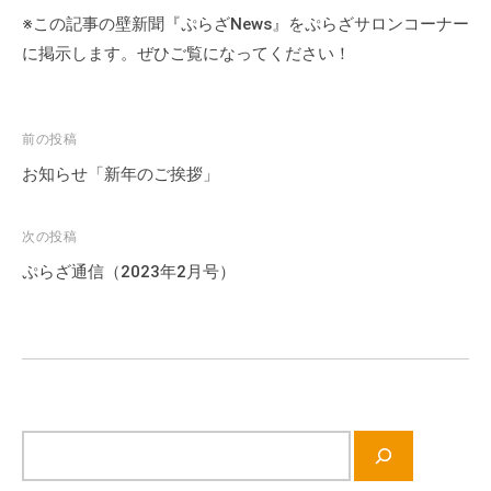
※この記事の壁新聞『ぷらざNews』をぷらざサロンコーナー
に掲示します。ぜひご覧になってください！
投
前の投稿
稿
お知らせ「新年のご挨拶」
ナ
ビ
次の投稿
ゲ
ぷらざ通信（2023年2月号）
ー
シ
ョ
ン
サ
イ