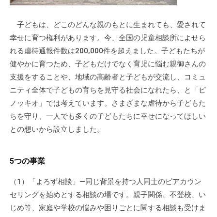
流
の
子どもは、どこのどんな親のもとに生まれても、愛されて
場
幸せに育つ権利があります。今、全国の児童相談所によせら
で
れる虐待通報件数は200,000件を超えました。子どもたちが
す
健やかに育つため、子どもだけでなく育児に悩む親御さんの
。
支援をすることや、地域の高齢者と子どもが交流し、コミュ
様
ニティ全体で子どもの育ちを見守る社会になれたら、と「ピ
々
ノッキオ」では考えています。さまざまな虐待から子どもた
な
催
ちを守り、一人でも多くの子どもたちに幸せになってほしい
し
との想いから設立しました。
・
講
5つの事業
座
の
（1）「よろず相談」―同じ背景を持つ人同士のピアカウン
開
セリングを始めとする相談の場です。親子関係、不登校、い
催
じめ等、家庭や学校の悩みや困りごとに関する相談も受けま
、