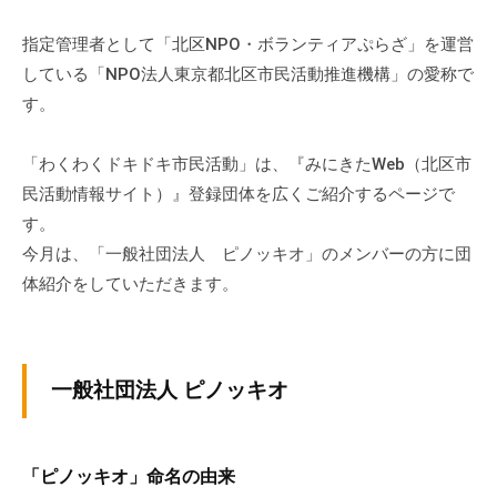
ぷ
-
ぷ
ら
a
指定管理者として「北区NPO・ボランティアぷらざ」を運営
ら
ざ
d
している「NPO法人東京都北区市民活動推進機構」の愛称で
ざ
」
m
す。
は
i
、
n
「わくわくドキドキ市民活動」は、『みにきたWeb（北区市
N
民活動情報サイト）』登録団体を広くご紹介するページで
P
す。
O
今月は、「一般社団法人 ピノッキオ」のメンバーの方に団
・
体紹介をしていただきます。
ボ
ラ
ン
テ
一般社団法人 ピノッキオ
ィ
ア
活
「ピノッキオ」命名の由来
動