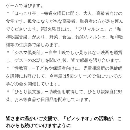
て
ゲームで遊びます。
い
＊「ほっこり亭」―毎週火曜日に開く、大人、高齢者向けの
ま
食堂です。孤食になりがちな高齢者、単身者の方が足を運ん
す
でくださいます。第2火曜日には、「フリマルシェ」と「昭
。
和歌謡音楽」があり、野菜、食品、雑貨のマルシェ、昭和歌
場
謡等の生演奏で楽しみます。
所
＊「シネマ倶楽部」―自主上映でしか見られない映画を鑑賞
は
し、ゲストのお話しを聞いた後、皆で感想を語り合います。
北
＊「性教育」―子どもや保護者向けに、児童相談所の保健師
と
を講師にお呼びして、今年度は5回シリーズで性についての
ぴ
学びの会を開催しています。
あ
＊「ひとり親支援」―助成金を取得して、ひとり親家庭に野
1
1
菜、お米等食品や日用品を配布しています。
階
で
皆さまの温かいご支援で、「ピノッキオ」の活動が、こ
す
れからも続けていけますように
。