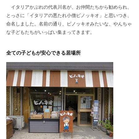
の
イタリアかぶれの代表川名が、お仲間たちから勧められ、
支
とっさに「イタリアの悪たれ小僧ピノッキオ」と思いつき、
援
命名しました。名前の通り、ピノッキオみたいな、やんちゃ
や
な子どもたちがいっぱい集まってきます。
、
活
動
全ての子どもが安心できる居場所
に
関
す
る
総
合
的
な
情
報
交