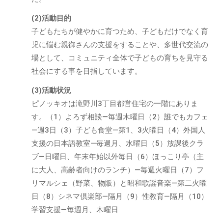
(2)活動目的
子どもたちが健やかに育つため、子どもだけでなく育
児に悩む親御さんの支援をすることや、多世代交流の
場として、コミュニティ全体で子どもの育ちを見守る
社会にする事を目指しています。
(3)活動状況
ピノッキオは滝野川3丁目都営住宅の一階にありま
す。（1）よろず相談―毎週木曜日（2）誰でもカフェ
―週3日（3）子ども食堂―第1、3火曜日（4）外国人
支援の日本語教室―毎週月、水曜日（5）放課後クラ
ブ―日曜日、年末年始以外毎日（6）ほっこり亭（主
に大人、高齢者向けのランチ）―毎週火曜日（7）フ
リマルシェ（野菜、物販）と昭和歌謡音楽―第二火曜
日（8）シネマ倶楽部―隔月（9）性教育―隔月（10）
学習支援―毎週月、木曜日