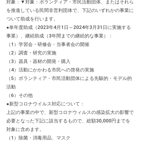
対象：▼対象：ボランティア・市民活動団体、またはそれら
会
を推進している民間非営利団体で、下記のいずれかの事業に
場
ついて助成を行います。
や
●単年度助成（2023年4月1日～2024年3月31日に実施する
機
事業）、継続助成（3年間までの継続的な事業）：
材
の
（1）学習会・研修会・当事者会の開催
貸
（2）調査・研究の実施
出
（3）器具・器材の開発・購入
な
（4）活動にかかわる市民への啓発の実施
ど
（5）ボランティア・市民活動団体による先駆的・モデル的
の
活動
事
（6）その他
業
●新型コロナウイルス対応について：
を
上記の事業の中で、新型コロナウィルスの感染拡大の影響で
お
必要となった下記に該当するもので、総額30,000円までを
こ
対象に含めます。
な
（1）除菌・消毒用品、マスク
っ