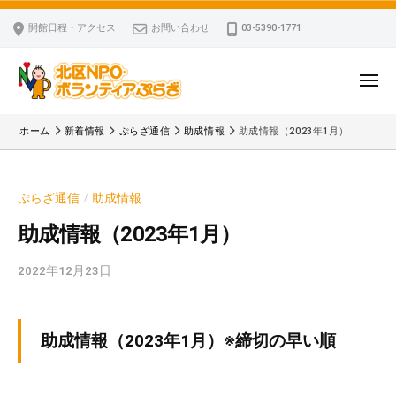
ー
コ
区
開館日程・アクセス
お問い合わせ
03-5390-1771
N
ン
P
テ
O
ン
メ
・
ニ
ツ
北
ュ
ボ
「
へ
ー
ホーム
新着情報
ぷらざ通信
助成情報
助成情報（2023年1月）
ラ
区
北
ス
ン
区
N
キ
テ
N
P
ぷらざ通信
助成情報
/
ッ
ィ
P
O
ア
プ
O
助成情報（2023年1月）
・
ぷ
・
ボ
ら
2022年12月23日
b
ボ
ざ
ラ
y
ラ
ン
k
ン
v
テ
テ
助成情報（2023年1月）※締切の早い順
p
ィ
ィ
-
ア
ア