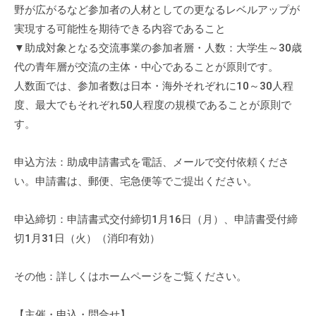
の
野が広がるなど参加者の人材としての更なるレベルアップが
支
実現する可能性を期待できる内容であること
援
▼助成対象となる交流事業の参加者層・人数：大学生～30歳
や
代の青年層が交流の主体・中心であることが原則です。
、
人数面では、参加者数は日本・海外それぞれに10～30人程
活
度、最大でもそれぞれ50人程度の規模であることが原則で
動
す。
に
関
申込方法：助成申請書式を電話、メールで交付依頼くださ
す
い。申請書は、郵便、宅急便等でご提出ください。
る
総
申込締切：申請書式交付締切1月16日（月）、申請書受付締
合
的
切1月31日（火）（消印有効）
な
情
その他：詳しくはホームページをご覧ください。
報
交
【主催・申込・問合せ】