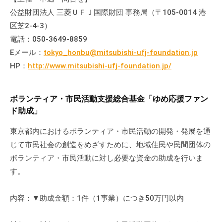
流
公益財団法人 三菱ＵＦＪ国際財団 事務局（〒105-0014 港
の
区芝2-4-3）
場
電話：050-3649-8859
で
Eメール：
tokyo_honbu@mitsubishi-ufj-foundation.jp
す
HP：
http://www.mitsubishi-ufj-foundation.jp/
。
様
々
ボランティア・市民活動支援総合基金「ゆめ応援ファン
な
ド助成」
催
し
東京都内におけるボランティア・市民活動の開発・発展を通
・
じて市民社会の創造をめざすために、地域住民や民間団体の
講
ボランティア・市民活動に対し必要な資金の助成を行いま
座
す。
の
開
内容：▼助成金額：1件（1事業）につき50万円以内
催
、