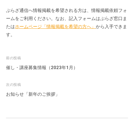
ぷらざ通信へ情報掲載を希望される方は、情報掲載依頼フォ
ームをご利用ください。なお、記入フォームはぷらざ窓口ま
たは
ホームページ「情報掲載を希望の方へ」
から入手できま
す。
投
前の投稿
稿
催し・講座募集情報（2023年1月）
ナ
ビ
次の投稿
ゲ
お知らせ「新年のご挨拶」
ー
シ
ョ
ン