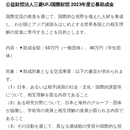
a
ぷ
公益財団法人三菱UFJ国際財団 2023年度公募助成金
ぷ
d
ら
ら
m
国際交流の推進を通じて、国際的な視野を備えた人材を養成
ざ
ざ
i
し、わが国とアジア諸国をはじめとする世界各国との相互理
」
n
は
解の促進に寄与することを目的とします。
、
N
内容：▼助成金額：50万円（一般団体）、40万円（学生団
P
体）
O
・
対象：▼助成対象となる交流事業：以下の趣旨が求められま
ボ
す。
ラ
（1）日本、あるいは相手諸国の社会・文化・国際的課題等
ン
について、相互理解を図る内容であること
テ
（2）ある研究分野について、日本と海外のグループ・団体
ィ
が協働し、学術等の発展と相互理解の進展が図られる内容で
ア
あること
活
動
（3）その活動を通じて、異なる価値観の受容や国際的な視