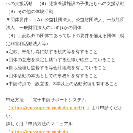
への支援活動 （8）児童養護施設の子供たちへの支援活動
（9）その他の体験活動
▼団体要件：（A）公益社団法人、公益財団法人、一般社団
法人、一般財団法人のいずれかの団体
（B）上記以外の団体であって以下の要件を備える団体（特
定非営利活動法人等）
●定款、寄附行為に類する規約等を有すること
●団体の意志を決定し執行する組織が確立していること
●自ら経理し監督する等会計組織を有していること
●団体活動の本拠としての事務所を有すること
●申請時点で、設立後、3年以上の活動実績を有すること
申込方法：「電子申請サポートシステム
（
https://noevirgreen.yoshida-p.net/
）」より申請くださ
い。
詳しくは「申請方法のマニュアル
（
https://noevirgreen.yoshida-