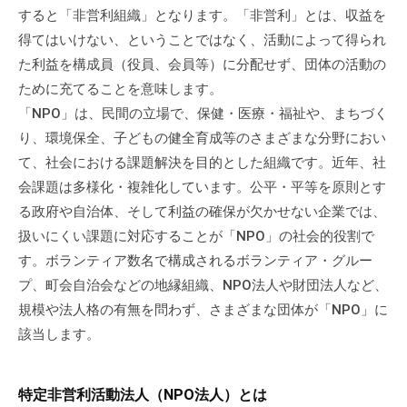
流
すると「非営利組織」となります。「非営利」とは、収益を
の
得てはいけない、ということではなく、活動によって得られ
場
た利益を構成員（役員、会員等）に分配せず、団体の活動の
で
ために充てることを意味します。
す
「NPO」は、民間の立場で、保健・医療・福祉や、まちづく
。
り、環境保全、子どもの健全育成等のさまざまな分野におい
様
て、社会における課題解決を目的とした組織です。近年、社
々
会課題は多様化・複雑化しています。公平・平等を原則とす
な
る政府や自治体、そして利益の確保が欠かせない企業では、
催
扱いにくい課題に対応することが「NPO」の社会的役割で
し
す。ボランティア数名で構成されるボランティア・グルー
・
講
プ、町会自治会などの地縁組織、NPO法人や財団法人など、
座
規模や法人格の有無を問わず、さまざまな団体が「NPO」に
の
該当します。
開
催
特定非営利活動法人（NPO法人）とは
、