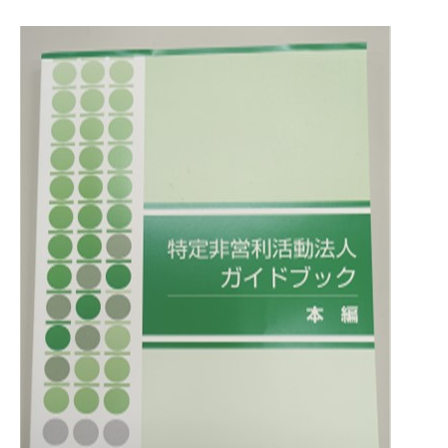
て
い
ま
す
。
場
所
は
北
と
ぴ
あ
1
1
階
で
す
。