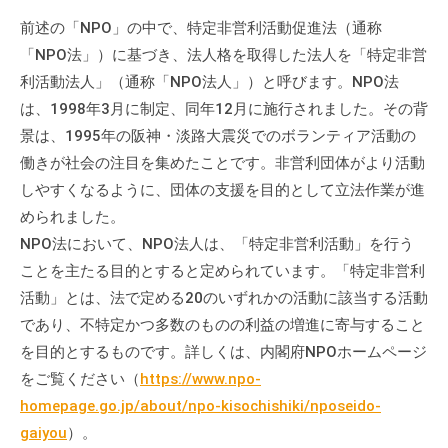
会
前述の「NPO」の中で、特定非営利活動促進法（通称
場
「NPO法」）に基づき、法人格を取得した法人を「特定非営
や
利活動法人」（通称「NPO法人」）と呼びます。NPO法
機
は、1998年3月に制定、同年12月に施行されました。その背
材
景は、1995年の阪神・淡路大震災でのボランティア活動の
の
働きが社会の注目を集めたことです。非営利団体がより活動
貸
しやすくなるように、団体の支援を目的として立法作業が進
出
な
められました。
ど
NPO法において、NPO法人は、「特定非営利活動」を行う
の
ことを主たる目的とすると定められています。「特定非営利
事
活動」とは、法で定める20のいずれかの活動に該当する活動
業
であり、不特定かつ多数のものの利益の増進に寄与すること
を
を目的とするものです。詳しくは、内閣府NPOホームページ
お
をご覧ください（
https://www.npo-
こ
homepage.go.jp/about/npo-kisochishiki/nposeido-
な
gaiyou
）。
っ