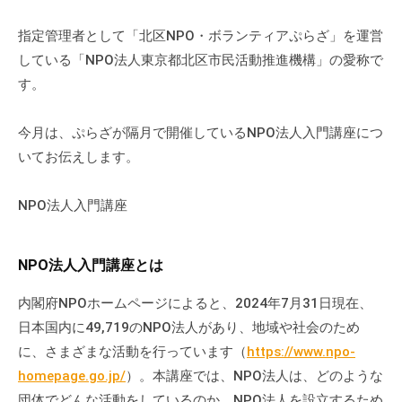
ぷ
-
ぷ
ら
a
指定管理者として「北区NPO・ボランティアぷらざ」を運営
ら
ざ
d
している「NPO法人東京都北区市民活動推進機構」の愛称で
ざ
」
m
す。
は
i
、
n
今月は、ぷらざが隔月で開催しているNPO法人入門講座につ
N
いてお伝えします。
P
O
NPO法人入門講座
・
ボ
ラ
NPO法人入門講座とは
ン
テ
内閣府NPOホームページによると、2024年7月31日現在、
ィ
日本国内に49,719のNPO法人があり、地域や社会のため
ア
に、さまざまな活動を行っています（
https://www.npo-
活
homepage.go.jp/
）。本講座では、NPO法人は、どのような
動
団体でどんな活動をしているのか、NPO法人を設立するため