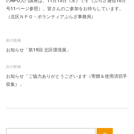
のNPO入門講座は、11月13日（水）です（ぷらざ通信10月
号11ページ参照）。皆さんのご参加をお待ちしています。
（北区ＮＰＯ・ボランティアぷらざ事務局）
投
前の投稿
稿
お知らせ「第19回 北区環境展」
ナ
ビ
次の投稿
ゲ
お知らせ「ご協力ありがとうございます（寄贈＆使用済切手
ー
収集）」
シ
ョ
ン
サ