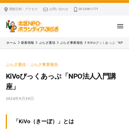
ー
コ
区
開館日程・アクセス
お問い合わせ
03-5390-1771
N
ン
P
テ
O
ン
メ
・
ニ
ツ
北
ュ
ボ
「
へ
ー
ホーム
新着情報
ぷらざ通信
ぷらざ事業報告
KiVoぴっくあっぷ「NPO
ラ
区
北
ス
ン
区
N
キ
テ
N
P
ぷらざ通信
ぷらざ事業報告
/
ッ
ィ
P
O
ア
プ
O
KiVoぴっくあっぷ「NPO法人入門講
・
ぷ
・
座」
ボ
ら
ボ
ざ
ラ
ラ
2024年9月29日
b
ン
ン
y
テ
テ
k
ィ
ィ
v
「KiVo（きーぼ）」とは
ア
ア
p