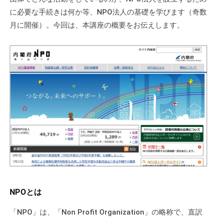
の
に必要な手続きは何か等、NPO法人の基礎を学びます（奇数
支
月に開催）。今回は、本講座の概要をお伝えします。
援
や
、
活
動
に
関
す
る
総
合
的
な
情
NPOとは
報
交
「NPO」は、「Non Profit Organization」の略称で、直訳