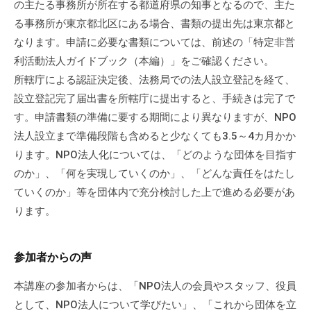
の主たる事務所が所在する都道府県の知事となるので、主た
る事務所が東京都北区にある場合、書類の提出先は東京都と
なります。申請に必要な書類については、前述の「特定非営
利活動法人ガイドブック（本編）」をご確認ください。
所轄庁による認証決定後、法務局での法人設立登記を経て、
設立登記完了届出書を所轄庁に提出すると、手続きは完了で
す。申請書類の準備に要する期間により異なりますが、NPO
法人設立まで準備段階も含めると少なくても3.5～4カ月かか
ります。NPO法人化については、「どのような団体を目指す
のか」、「何を実現していくのか」、「どんな責任をはたし
ていくのか」等を団体内で充分検討した上で進める必要があ
ります。
参加者からの声
本講座の参加者からは、「NPO法人の会員やスタッフ、役員
として、NPO法人について学びたい」、「これから団体を立