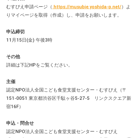
流
むすびえ申請ページ（
https://musubie.yoshida-p.net/
）よ
の
りマイページを取得（作成）し、申請をお願いします。
場
で
申込締切
す
11月15日(金) 午後3時
。
様
その他
々
詳細は下記HPをご覧ください。
な
催
し
主催
・
認定NPO法人全国こども食堂支援センター・むすびえ（〒
講
151-0051 東京都渋谷区千駄ヶ谷5-27-5 リンクスクエア新
座
宿16F）
の
開
申込・問合せ
催
認定NPO法人全国こども食堂支援センター・むすびえ
、