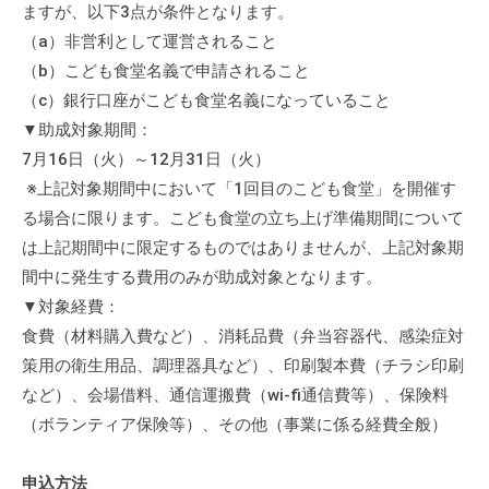
ますが、以下3点が条件となります。
の
支
（a）非営利として運営されること
援
（b）こども食堂名義で申請されること
や
（c）銀行口座がこども食堂名義になっていること
、
▼助成対象期間：
活
7月16日（火）～12月31日（火）
動
※上記対象期間中において「1回目のこども食堂」を開催す
に
る場合に限ります。こども食堂の立ち上げ準備期間について
関
は上記期間中に限定するものではありませんが、上記対象期
す
間中に発生する費用のみが助成対象となります。
る
▼対象経費：
総
食費（材料購入費など）、消耗品費（弁当容器代、感染症対
合
策用の衛生用品、調理器具など）、印刷製本費（チラシ印刷
的
な
など）、会場借料、通信運搬費（wi-fi通信費等）、保険料
情
（ボランティア保険等）、その他（事業に係る経費全般）
報
交
申込方法