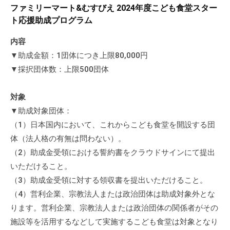
a
ぷ
ファミリーマート&むすびえ 2024年度こども食堂スター
ぷ
d
ら
ト応援助成プログラム
ら
m
ざ
ざ
i
内容
」
n
▼助成金額：1団体につき上限80,000円
は
、
▼採択団体数：上限500団体
N
P
対象
O
▼助成対象団体：
・
（1）日本国内において、これからこども食堂を開設する団
ボ
体（法人格の有無は問わない）。
ラ
（2）助成金受領における誓約書をクラウドサインにて提出
ン
いただけること。
テ
（3）助成金受領に対する領収書を提出いただけること。
ィ
（4）営利企業、宗教法人または政治団体は助成対象外とな
ア
ります。営利企業、宗教法人または政治団体の関係者がその
活
施設等を活用するなどして実施するこども食堂は対象となり
動