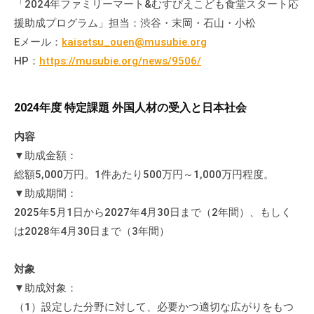
「2024年ファミリーマート&むすびえこども食堂スタート応
会
援助成プログラム」担当：渋谷・末岡・石山・小松
場
Eメール：
kaisetsu_ouen@musubie.org
や
HP：
https://musubie.org/news/9506/
機
材
の
2024年度 特定課題 外国人材の受入と日本社会
貸
出
内容
な
▼助成金額：
ど
総額5,000万円。1件あたり500万円～1,000万円程度。
の
▼助成期間：
事
2025年5月1日から2027年4月30日まで（2年間）、もしく
業
は2028年4月30日まで（3年間）
を
お
対象
こ
▼助成対象：
な
（1）設定した分野に対して、必要かつ適切な広がりをもつ
っ