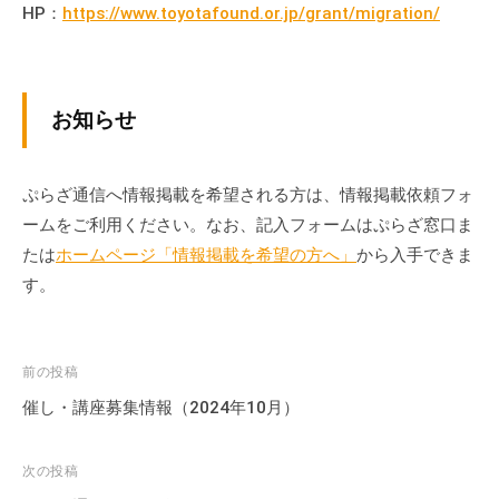
HP：
https://www.toyotafound.or.jp/grant/migration/
お知らせ
ぷらざ通信へ情報掲載を希望される方は、情報掲載依頼フォ
ームをご利用ください。なお、記入フォームはぷらざ窓口ま
たは
ホームページ「情報掲載を希望の方へ」
から入手できま
す。
投
前の投稿
稿
催し・講座募集情報（2024年10月）
ナ
ビ
次の投稿