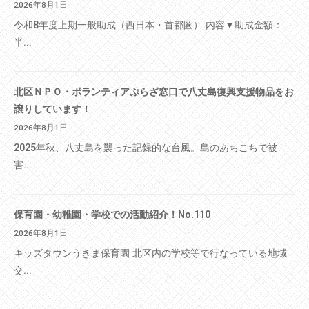
2026年8月1日
令和8年度上期一般助成（西日本・首都圏） 内容▼助成金額：
半...
北区ＮＰＯ・ボランティアぷらざ窓口で八丈島復興支援物品をお
譲りしています！
2026年8月1日
2025年秋、八丈島を襲った記録的な台風。島のあちこちで被
害...
保育園・幼稚園・学校での活動紹介！No.110
2026年8月1日
キッズタウンうきま保育園 北区内の学校等で行なっている地域
交...