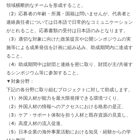
領域横断的なチームを形成すること。
て
い
（2）応募者の年齢・所属・国籍は問いませんが、代表者と
ま
連絡責任者については日本語で日常的なコミュニケーション
す
がとれること。応募書類の受付は日本語のみとなります。
。
（3）適切な対象に向けた政策提言や公開シンポジウムの実
場
施等による成果発信を計画に組み込み、助成期間内に達成す
所
ること。
は
（4）助成期間中は財団と連絡を密に取り、財団が主/共催す
北
るシンポジウム等に参加すること。
と
▼対象分野：
ぴ
下記の各分野に取り組むプロジェクトに対して助成します。
あ
（1）外国人材が能力を最大限発揮できる環境づくり、
1
（2）外国人材の情報へのアクセスにおける格差の是正、
1
階
（3）ケア・サポート体制を担う人材と既存資源の見直し、
で
（4）高度人材の流入促進、
す
（5）日本企業の海外事業活動における知見・経験からの学
。