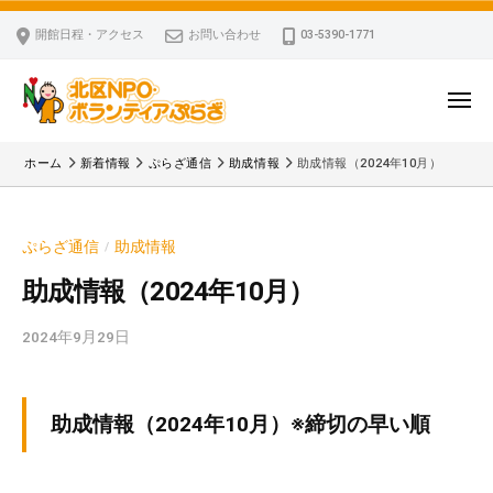
ー
コ
区
開館日程・アクセス
お問い合わせ
03-5390-1771
N
ン
P
テ
O
ン
メ
・
ニ
ツ
北
ュ
ボ
「
へ
ー
ホーム
新着情報
ぷらざ通信
助成情報
助成情報（2024年10月）
ラ
区
北
ス
ン
区
N
キ
テ
N
P
ぷらざ通信
助成情報
/
ッ
ィ
P
O
ア
プ
O
助成情報（2024年10月）
・
ぷ
・
ボ
ら
2024年9月29日
b
ボ
ざ
ラ
y
ラ
ン
k
ン
v
テ
テ
助成情報（2024年10月）※締切の早い順
p
ィ
ィ
-
ア
ア