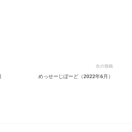
次の投稿
紹
めっせーじぼーど（2022年6月）