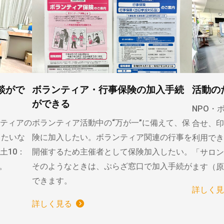
談がで
ボランティア・行事保険の加入手続
活動の
ができる
NPO・
ティアの
ボランティア活動中の“万が一”に備えて、保
合せ、印
りたいな
険に加入したい。ボランティア関連の行事を
利用でき
土10：
開催するため主催者として保険加入したい。
「サロン
）。
そのようなときは、ぷらざ窓口で加入手続が
ます（原
できます。
詳しく見
詳しく見る