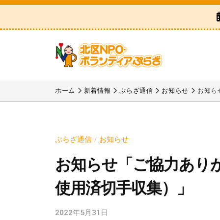
区
コ
N
ン
P
テ
O
ン
・
ツ
ボ
北
「
へ
ラ
区
北
ホーム
新着情報
ぷらざ通信
お知らせ
お知ら
ス
ン
区
N
テ
キ
N
P
ィ
ッ
P
ア
O
プ
ぷらざ通信
お知らせ
/
O
ぷ
・
お知らせ「ご協力あり
・
ら
ボ
ボ
ざ
使用済切手収集）」
ラ
ラ
ン
ン
2022年5月31日
b
テ