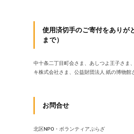
る
総
合
的
使用済切手のご寄付をありがと
な
まで）
情
報
交
中十条二丁目町会さま、あしつよ王子さま、
流
キ株式会社さま、公益財団法人 紙の博物館
の
場
で
す
お問合せ
。
様
北区NPO・ボランティアぷらざ
々