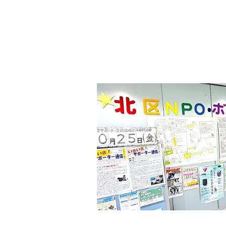
の
ョ
貸
ン
出
な
ど
の
事
業
を
お
こ
な
っ
て
い
ま