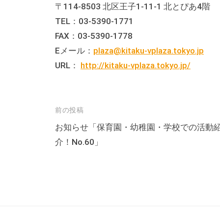
〒114-8503 北区王子1-11-1 北とぴあ4階
な
TEL：03-5390-1771
催
FAX：03-5390-1778
し
Eメール：
plaza@kitaku-vplaza.tokyo.jp
・
URL：
http://kitaku-vplaza.tokyo.jp/
講
座
の
開
投
前の投稿
催
稿
お知らせ「保育園・幼稚園・学校での活動
、
介！No.60」
ナ
会
ビ
場
ゲ
や
ー
機
シ
材