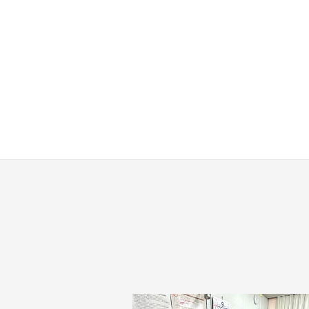
す
。
場
所
は
北
と
ぴ
あ
1
1
階
で
す
。