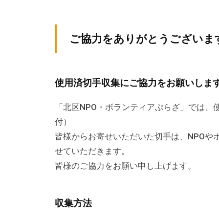
テ
y
ィ
ィ
k
ア
v
ア
ご協力をありがとうございま
ぷ
p
ぷ
ら
-
ら
ざ
a
ざ
使用済切手収集にご協力をお願いしま
」
d
は
m
「北区NPO・ボランティアぷらざ」では、
i
、
付）
n
N
皆様からお寄せいただいた切手は、NPOや
P
せていただきます。
O
皆様のご協力をお願い申し上げます。
・
ボ
ラ
収集方法
ン