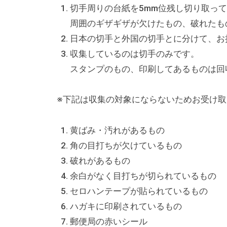
テ
切手周りの台紙を5mm位残し切り取っ
ィ
周囲のギザギザが欠けたもの、破れたも
ア
日本の切手と外国の切手とに分けて、お
活
収集しているのは切手のみです。
動
スタンプのもの、印刷してあるものは回
の
支
※下記は収集の対象にならないためお受け
援
や
黄ばみ・汚れがあるもの
、
角の目打ちが欠けているもの
活
破れがあるもの
動
余白がなく目打ちが切られているもの
に
セロハンテープが貼られているもの
関
ハガキに印刷されているもの
す
郵便局の赤いシール