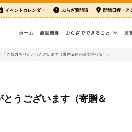
イベントカレンダー
ぷらざ質問箱
開館日程・ア
ホーム
施設概要
ぷらざでできること
災
せ「ご協力ありがとうございます（寄贈＆使用済切手収集）」
がとうございます（寄贈＆