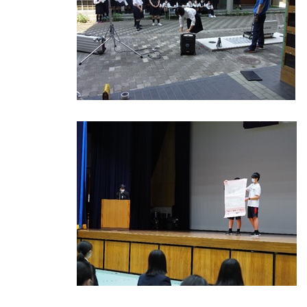
な
催
し
・
講
座
の
開
催
、
会
場
や
機
材