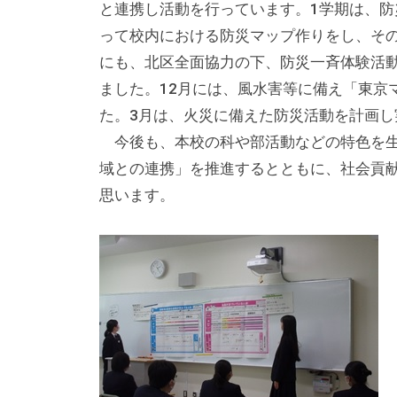
と連携し活動を行っています。1学期は、
テ
って校内における防災マップ作りをし、そ
ィ
にも、北区全面協力の下、防災一斉体験活
ア
ました。12月には、風水害等に備え「東京
活
た。3月は、火災に備えた防災活動を計画し
動
の
今後も、本校の科や部活動などの特色を生
支
域との連携」を推進するとともに、社会貢
援
思います。
や
、
活
動
に
関
す