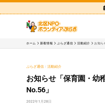
区
コ
N
ン
P
テ
O
ン
・
ツ
ボ
北
「
へ
ラ
区
北
ホーム
新着情報
ぷらざ通信
活動紹介
お知ら
ス
ン
区
N
テ
キ
N
P
ィ
ッ
P
ア
O
プ
ぷらざ通信
活動紹介
/
O
ぷ
・
お知らせ「保育園・幼
・
ら
ボ
ボ
ざ
No.56」
ラ
ラ
ン
ン
2022年1月28日
b
テ