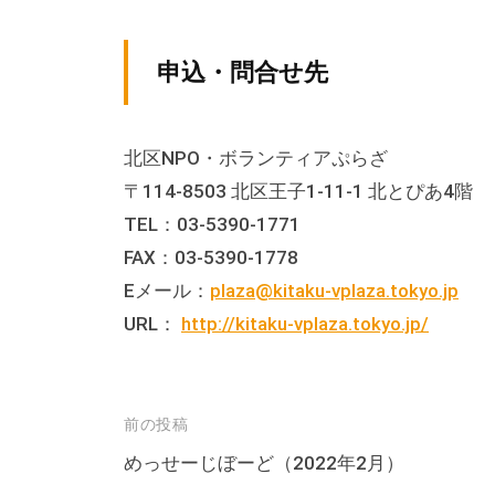
の
貸
出
申込・問合せ先
な
ど
北区NPO・ボランティアぷらざ
の
〒114-8503 北区王子1-11-1 北とぴあ4階
事
TEL：03-5390-1771
業
FAX：03-5390-1778
を
Eメール：
plaza@kitaku-vplaza.tokyo.jp
お
URL：
http://kitaku-vplaza.tokyo.jp/
こ
な
っ
て
投
前の投稿
い
稿
めっせーじぼーど（2022年2月）
ま