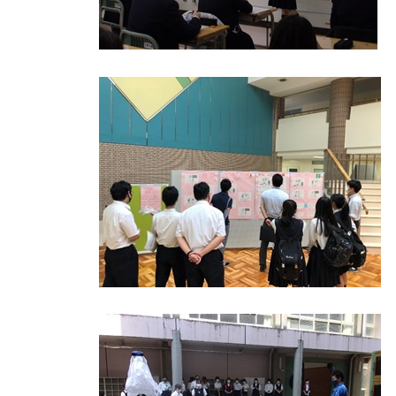
る
総
合
的
な
情
報
交
流
の
場
で
す
。
様
々