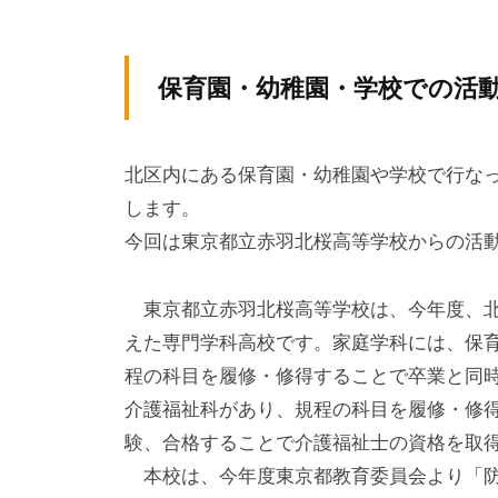
テ
y
ィ
ィ
k
ア
v
ア
保育園・幼稚園・学校での活動紹
ぷ
p
ぷ
ら
-
ら
ざ
a
北区内にある保育園・幼稚園や学校で行な
ざ
」
d
します。
は
m
今回は東京都立赤羽北桜高等学校からの活
i
、
n
N
東京都立赤羽北桜高等学校は、今年度、北
P
えた専門学科高校です。家庭学科には、保
O
程の科目を履修・修得することで卒業と同
・
介護福祉科があり、規程の科目を履修・修得
ボ
験、合格することで介護福祉士の資格を取
ラ
本校は、今年度東京都教育委員会より「防
ン