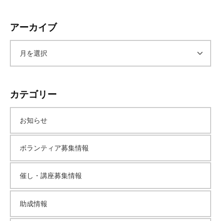
て
い
アーカイブ
ま
す
ア
。
場
ー
所
カテゴリー
は
カ
北
と
お知らせ
ぴ
イ
あ
ボランティア募集情報
1
ブ
1
催し・講座募集情報
階
で
助成情報
す
。