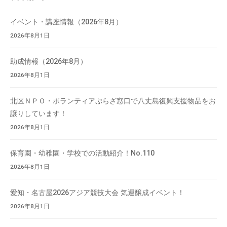
会
索
場
イベント・講座情報（2026年8月）
や
2026年8月1日
機
材
助成情報（2026年8月）
の
2026年8月1日
貸
出
北区ＮＰＯ・ボランティアぷらざ窓口で八丈島復興支援物品をお
な
譲りしています！
ど
2026年8月1日
の
事
保育園・幼稚園・学校での活動紹介！No.110
業
2026年8月1日
を
お
愛知・名古屋2026アジア競技大会 気運醸成イベント！
こ
2026年8月1日
な
っ