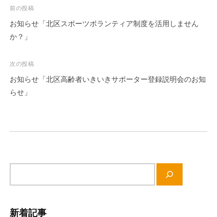
流
投
前の投稿
の
稿
お知らせ「北区スポーツボランティア制度を活用しません
場
ナ
か？」
で
ビ
す
ゲ
次の投稿
。
ー
様
お知らせ「北区高齢者いきいきサポーター登録説明会のお知
シ
々
らせ」
ョ
な
催
ン
し
・
講
座
サ
の
イ
開
ト
催
内
新着記事
、
検