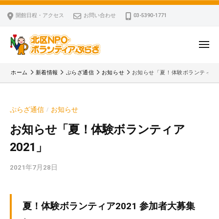
ー
コ
区
開館日程・アクセス
お問い合わせ
03-5390-1771
N
ン
P
テ
O
ン
メ
・
ニ
ツ
北
ュ
ボ
「
へ
ー
ホーム
新着情報
ぷらざ通信
お知らせ
お知らせ「夏！体験ボランティア2
ラ
区
北
ス
ン
区
N
キ
テ
N
P
ぷらざ通信
お知らせ
/
ッ
ィ
P
O
ア
プ
O
お知らせ「夏！体験ボランティア
・
ぷ
・
2021」
ボ
ら
ボ
ざ
ラ
ラ
2021年7月28日
b
ン
ン
y
テ
テ
k
ィ
ィ
v
夏！体験ボランティア2021 参加者大募集
ア
ア
p