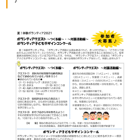
♪
ぷ
-
ぷ
ら
a
ら
ざ
d
ざ
」
m
は
i
、
n
N
P
O
・
ボ
ラ
ン
テ
ィ
ア
活
動