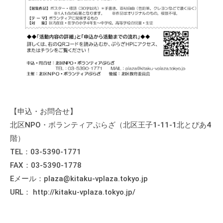
の
支
援
や
、
活
動
に
関
【申込・お問合せ】
す
北区NPO・ボランティアぷらざ（北区王子1-11-1北とぴあ4
る
階）
総
TEL：03-5390-1771
合
FAX：03-5390-1778
的
Eメール：plaza@kitaku-vplaza.tokyo.jp
な
URL： http://kitaku-vplaza.tokyo.jp/
情
報
交