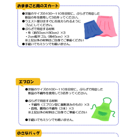
の
支
援
や
、
活
動
に
関
す
る
総
合
的
な
情
報
交