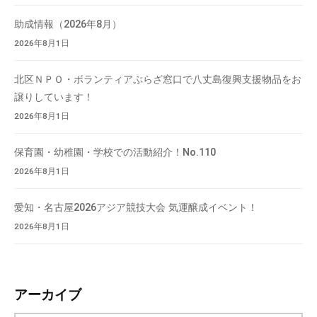
て
助成情報（2026年8月）
い
2026年8月1日
ま
す
北区ＮＰＯ・ボランティアぷらざ窓口で八丈島復興支援物品をお
。
譲りしています！
場
2026年8月1日
所
は
保育園・幼稚園・学校での活動紹介！No.110
北
と
2026年8月1日
ぴ
あ
愛知・名古屋2026アジア競技大会 気運醸成イベント！
1
2026年8月1日
1
階
で
アーカイブ
す
。