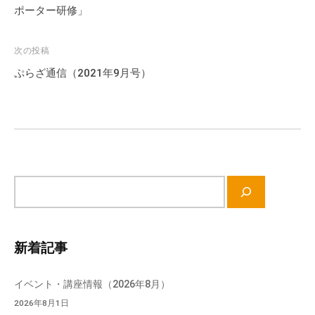
ナ
ポーター研修」
会
ビ
場
や
ゲ
次の投稿
機
ー
ぷらざ通信（2021年9月号）
材
シ
の
ョ
貸
ン
出
な
ど
サ
の
イ
事
ト
業
内
を
新着記事
検
お
索
こ
イベント・講座情報（2026年8月）
な
2026年8月1日
っ