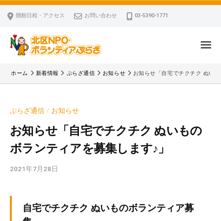
ー
コ
区
開館日程・アクセス
お問い合わせ
03-5390-1771
N
ン
P
テ
O
ン
メ
・
ニ
ツ
北
ュ
ボ
「
へ
ー
ホーム
新着情報
ぷらざ通信
お知らせ
お知らせ「自宅でチクチク ぬいも
ラ
区
北
ス
ン
区
N
キ
テ
N
P
ぷらざ通信
お知らせ
/
ッ
ィ
P
O
ア
プ
O
お知らせ「自宅でチクチク ぬいもの
・
ぷ
・
ボランティアを募集します♪」
ボ
ら
ボ
ざ
ラ
ラ
2021年7月28日
b
ン
ン
y
テ
テ
k
ィ
ィ
v
自宅でチクチク ぬいものボランティア募
ア
ア
p