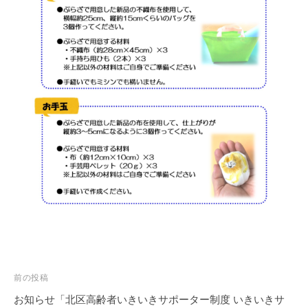
流
の
場
で
す
。
様
々
な
催
し
・
講
座
の
開
投
前の投稿
催
稿
お知らせ「北区高齢者いきいきサポーター制度 いきいきサ
、