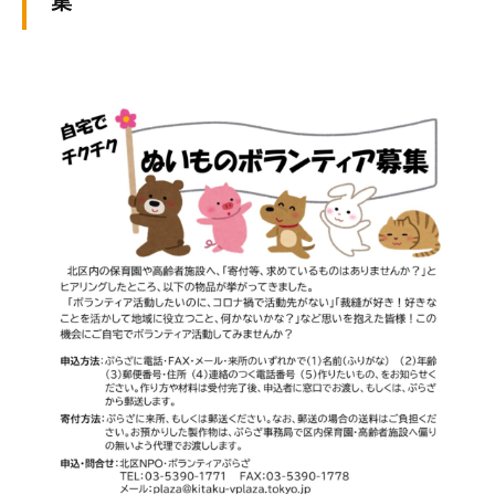
集
ぷ
-
ぷ
ら
a
ら
ざ
d
ざ
」
m
は
i
、
n
N
P
O
・
ボ
ラ
ン
テ
ィ
ア
活
動