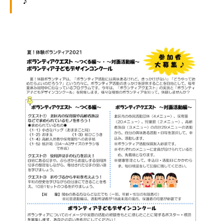
♪
ぷ
-
ぷ
ら
a
ら
ざ
d
ざ
」
m
は
i
、
n
N
P
O
・
ボ
ラ
ン
テ
ィ
ア
活
動