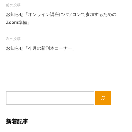
流
投
前の投稿
の
稿
お知らせ「オンライン講座にパソコンで参加するための
場
ナ
Zoom準備」
で
ビ
す
ゲ
次の投稿
。
ー
様
お知らせ「今月の新刊本コーナー」
シ
々
ョ
な
催
ン
し
・
講
サ
座
イ
の
ト
開
内
新着記事
催
検
、
索