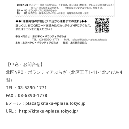
の
支
援
や
、
活
動
に
関
【申込・お問合せ】
す
北区NPO・ボランティアぷらざ（北区王子1-11-1北とぴあ4
る
階）
総
TEL：03-5390-1771
合
FAX：03-5390-1778
的
Eメール：plaza@kitaku-vplaza.tokyo.jp
な
URL： http://kitaku-vplaza.tokyo.jp/
情
報
交