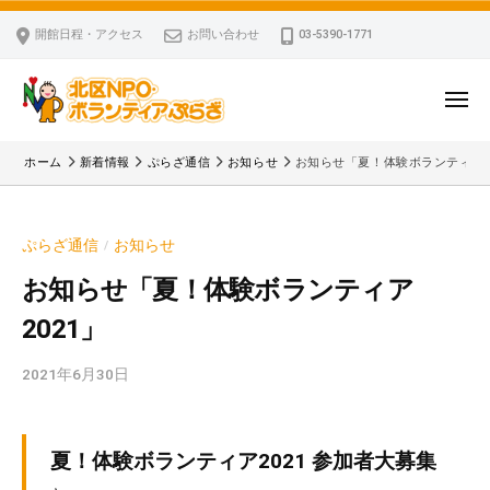
ー
コ
区
開館日程・アクセス
お問い合わせ
03-5390-1771
N
ン
P
テ
O
ン
メ
・
ニ
ツ
北
ュ
ボ
「
へ
ー
ホーム
新着情報
ぷらざ通信
お知らせ
お知らせ「夏！体験ボランティア2
ラ
区
北
ス
ン
区
N
キ
テ
N
P
ぷらざ通信
お知らせ
/
ッ
ィ
P
O
ア
プ
O
お知らせ「夏！体験ボランティア
・
ぷ
・
2021」
ボ
ら
ボ
ざ
ラ
ラ
2021年6月30日
b
ン
ン
y
テ
テ
k
ィ
ィ
v
夏！体験ボランティア2021 参加者大募集
ア
ア
p