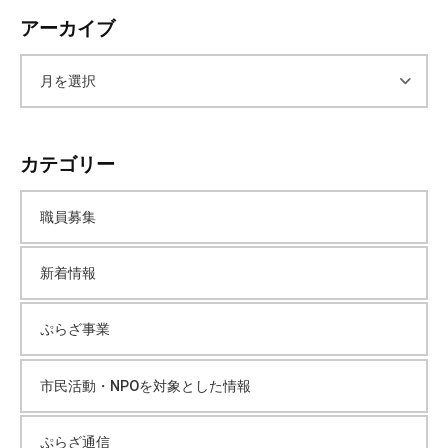
て
アーカイブ
い
ま
ア
す
。
ー
場
カテゴリー
所
カ
は
北
職員募集
と
イ
ぴ
新着情報
あ
ブ
1
ぷらざ事業
1
階
市民活動・NPOを対象とした情報
で
す
。
ぷらざ通信