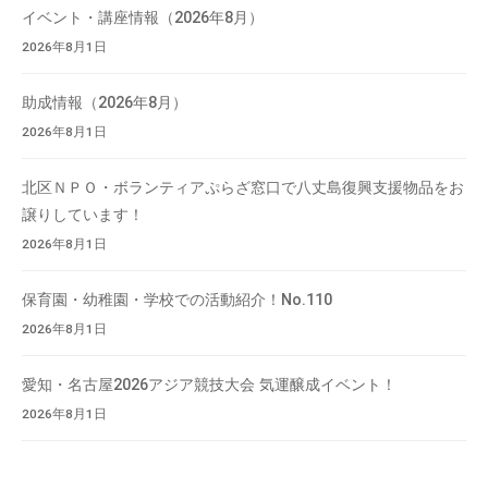
会
イベント・講座情報（2026年8月）
場
2026年8月1日
や
機
助成情報（2026年8月）
材
2026年8月1日
の
貸
北区ＮＰＯ・ボランティアぷらざ窓口で八丈島復興支援物品をお
出
譲りしています！
な
2026年8月1日
ど
の
保育園・幼稚園・学校での活動紹介！No.110
事
2026年8月1日
業
を
愛知・名古屋2026アジア競技大会 気運醸成イベント！
お
2026年8月1日
こ
な
っ