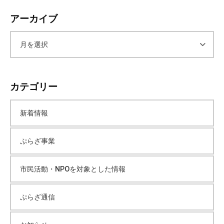
会
アーカイブ
場
や
ア
機
材
の
ー
貸
カテゴリー
出
カ
な
新着情報
ど
イ
の
ぷらざ事業
事
ブ
業
市民活動・NPOを対象とした情報
を
お
こ
ぷらざ通信
な
っ