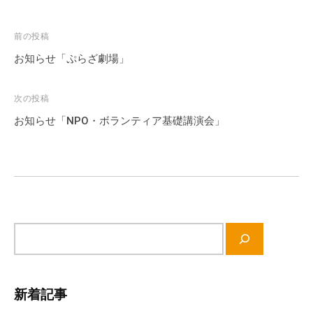
の
支
投
前の投稿
援
稿
お知らせ「ぷらざ劇場」
や
ナ
、
ビ
活
次の投稿
動
ゲ
お知らせ「NPO・ボランティア基礎講演会」
に
ー
関
シ
す
ョ
る
ン
総
合
サ
的
イ
な
ト
情
内
報
新着記事
検
交