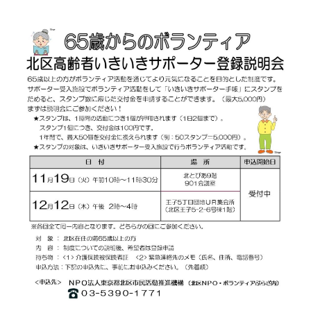
ぷ
-
ぷ
ら
a
ら
ざ
d
ざ
」
m
は
i
、
n
N
P
O
・
ボ
ラ
ン
テ
ィ
ア
活
動