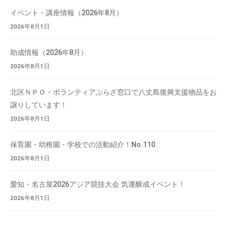
索
流
イベント・講座情報（2026年8月）
の
2026年8月1日
場
で
助成情報（2026年8月）
す
2026年8月1日
。
様
北区ＮＰＯ・ボランティアぷらざ窓口で八丈島復興支援物品をお
々
譲りしています！
な
2026年8月1日
催
し
保育園・幼稚園・学校での活動紹介！No.110
・
2026年8月1日
講
座
愛知・名古屋2026アジア競技大会 気運醸成イベント！
の
開
2026年8月1日
催
、