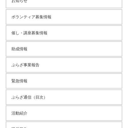
お知らせ
て
い
ボランティア募集情報
ま
す
催し・講座募集情報
。
場
所
助成情報
は
北
ぷらざ事業報告
と
ぴ
緊急情報
あ
1
ぷらざ通信（目次）
1
階
で
活動紹介
す
。