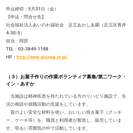
会
申込締切：5月31日（金）
場
【申込・問合せ先】
や
社会福祉法人あいのわ福祉会 足立あかしあ園（足立区青井
機
4-30-5）
材
担当：阿部
の
TEL：03-3849-1188
貸
出
HP：
http://www.ainowa.or.jp/
な
ど
（３）お菓子作りの作業ボランティア募集/第二ワーク・
の
イン・あすか
事
業
当施設は精神疾患を持たれている方のリハビリ施設で、生
を
活の相談や就職活動の支援をしています。
お
質のよい安全な材料を使い、おいしい焼き菓子（クッキ
こ
ー、ケーキ等）を、職員と利用者が製造し、販売していま
な
す。明るい雰囲気の中で活動しています。
っ