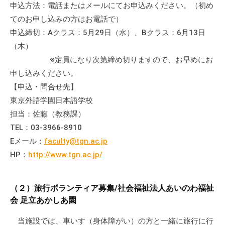
申込方法：電話またはメールにてお申込みください。（初め
の
支
てのお申し込みの方はお電話で）
援
申込締切：Aクラス：5月29日（水）、Bクラス：6月13日
や
（木）
、
※定員になり次第締め切りますので、お早めにお
活
申し込みください。
動
【申込・問合せ先】
に
東京外語学園日本語学校
関
担当：佐藤（教務課）
す
TEL：03-3966-8910
る
Eメール：
faculty@tgn.ac.jp
総
HP：
http://www.tgn.ac.jp/
合
的
な
（２）旅行ボランティア募集/社会福祉法人あいのわ福祉
情
会 足立あかしあ園
報
交
当施設では、車いす（身体障がい）の方と一緒に旅行に行