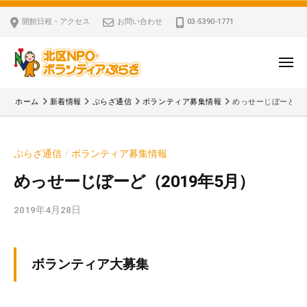
ー
コ
区
開館日程・アクセス
お問い合わせ
03-5390-1771
N
ン
P
テ
O
ン
メ
・
ニ
ツ
北
ュ
ボ
「
へ
ー
ホーム
新着情報
ぷらざ通信
ボランティア募集情報
めっせーじぼーど（2
ラ
区
北
ス
ン
区
N
キ
テ
N
P
ぷらざ通信
ボランティア募集情報
/
ッ
ィ
P
O
ア
プ
O
めっせーじぼーど（2019年5月）
・
ぷ
・
ボ
ら
2019年4月28日
b
ボ
ざ
ラ
y
ラ
ン
k
ン
v
テ
テ
ボランティア大募集
p
ィ
ィ
-
ア
ア