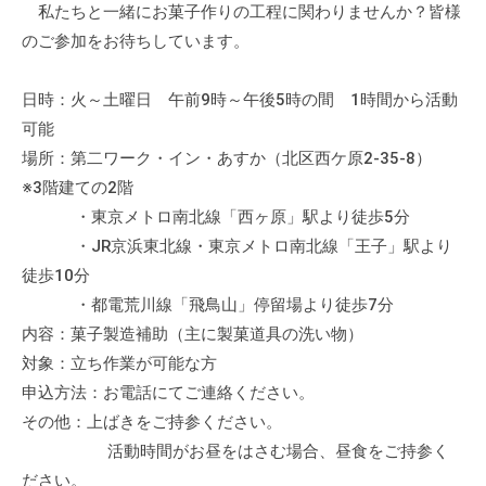
私たちと一緒にお菓子作りの工程に関わりませんか？皆様
て
のご参加をお待ちしています。
い
ま
日時：火～土曜日 午前9時～午後5時の間 1時間から活動
す
。
可能
場
場所：第二ワーク・イン・あすか（北区西ケ原2-35-8）
所
※3階建ての2階
は
・東京メトロ南北線「西ヶ原」駅より徒歩5分
北
・JR京浜東北線・東京メトロ南北線「王子」駅より
と
徒歩10分
ぴ
・都電荒川線「飛鳥山」停留場より徒歩7分
あ
内容：菓子製造補助（主に製菓道具の洗い物）
1
対象：立ち作業が可能な方
1
申込方法：お電話にてご連絡ください。
階
その他：上ばきをご持参ください。
で
活動時間がお昼をはさむ場合、昼食をご持参く
す
。
ださい。