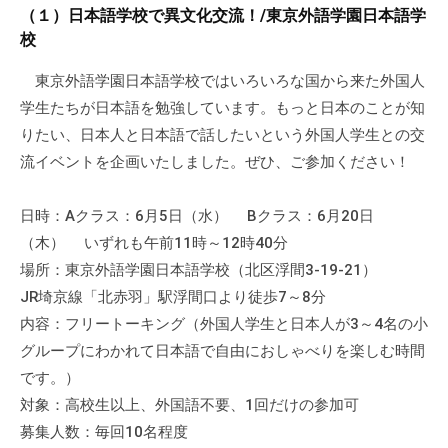
a
ぷ
（１）日本語学校で異文化交流！/東京外語学園日本語学
ぷ
d
ら
校
ら
m
ざ
ざ
i
東京外語学園日本語学校ではいろいろな国から来た外国人
」
n
学生たちが日本語を勉強しています。もっと日本のことが知
は
、
りたい、日本人と日本語で話したいという外国人学生との交
N
流イベントを企画いたしました。ぜひ、ご参加ください！
P
O
日時：Aクラス：6月5日（水） Bクラス：6月20日
・
（木） いずれも午前11時～12時40分
ボ
場所：東京外語学園日本語学校（北区浮間3-19-21）
ラ
JR埼京線「北赤羽」駅浮間口より徒歩7～8分
ン
内容：フリートーキング（外国人学生と日本人が3～4名の小
テ
グループにわかれて日本語で自由におしゃべりを楽しむ時間
ィ
です。）
ア
対象：高校生以上、外国語不要、1回だけの参加可
活
募集人数：毎回10名程度
動