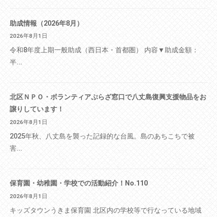
助成情報（2026年8月）
2026年8月1日
令和8年度上期一般助成（西日本・首都圏） 内容▼助成金額：
半...
北区ＮＰＯ・ボランティアぷらざ窓口で八丈島復興支援物品をお
譲りしています！
2026年8月1日
2025年秋、八丈島を襲った記録的な台風。島のあちこちで被
害...
保育園・幼稚園・学校での活動紹介！No.110
2026年8月1日
キッズタウンうきま保育園 北区内の学校等で行なっている地域