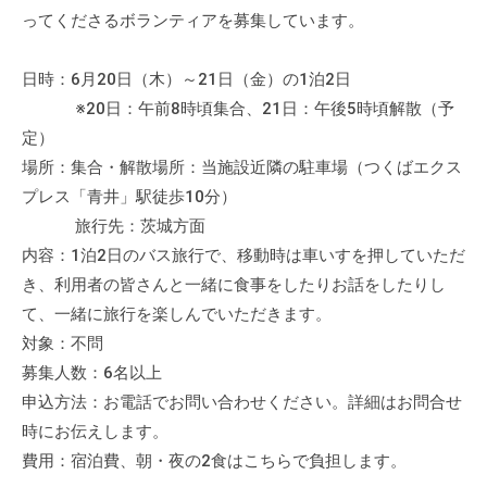
流
ってくださるボランティアを募集しています。
の
場
日時：6月20日（木）～21日（金）の1泊2日
で
※20日：午前8時頃集合、21日：午後5時頃解散（予
す
定）
。
場所：集合・解散場所：当施設近隣の駐車場（つくばエクス
様
プレス「青井」駅徒歩10分）
々
旅行先：茨城方面
な
内容：1泊2日のバス旅行で、移動時は車いすを押していただ
催
き、利用者の皆さんと一緒に食事をしたりお話をしたりし
し
・
て、一緒に旅行を楽しんでいただきます。
講
対象：不問
座
募集人数：6名以上
の
申込方法：お電話でお問い合わせください。詳細はお問合せ
開
時にお伝えします。
催
費用：宿泊費、朝・夜の2食はこちらで負担します。
、