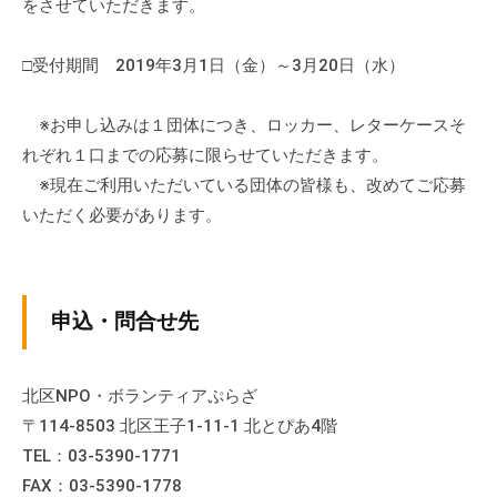
をさせていただきます。
流
の
□受付期間 2019年3月1日（金）～3月20日（水）
場
で
※お申し込みは１団体につき、ロッカー、レターケースそ
す
。
れぞれ１口までの応募に限らせていただきます。
様
※現在ご利用いただいている団体の皆様も、改めてご応募
々
いただく必要があります。
な
催
し
申込・問合せ先
・
講
座
北区NPO・ボランティアぷらざ
の
〒114-8503 北区王子1-11-1 北とぴあ4階
開
TEL：03-5390-1771
催
FAX：03-5390-1778
、