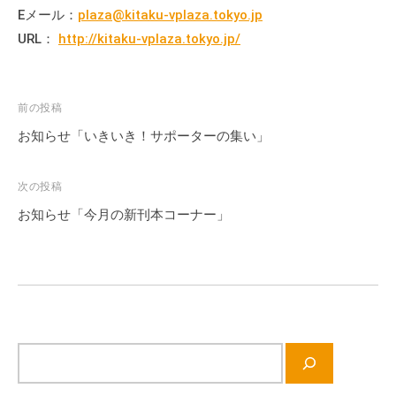
会
Eメール：
plaza@kitaku-vplaza.tokyo.jp
場
URL：
http://kitaku-vplaza.tokyo.jp/
や
機
材
投
前の投稿
の
稿
お知らせ「いきいき！サポーターの集い」
貸
ナ
出
ビ
次の投稿
な
ゲ
ど
お知らせ「今月の新刊本コーナー」
ー
の
シ
事
業
ョ
を
ン
お
こ
サ
な
イ
っ