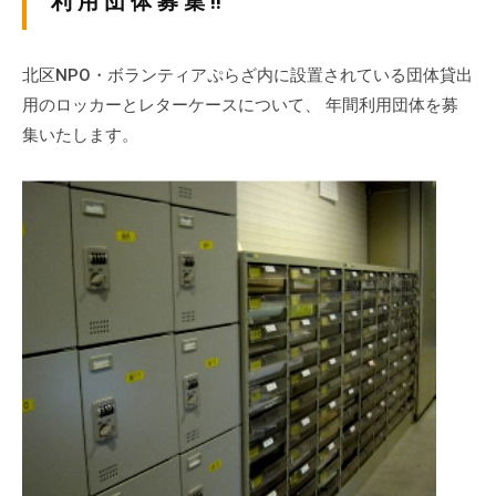
利 用 団 体 募 集 !!
ぷ
-
ぷ
ら
a
ら
ざ
d
北区NPO・ボランティアぷらざ内に設置されている団体貸出
ざ
」
m
用のロッカーとレターケースについて、 年間利用団体を募
は
i
集いたします。
、
n
N
P
O
・
ボ
ラ
ン
テ
ィ
ア
活
動