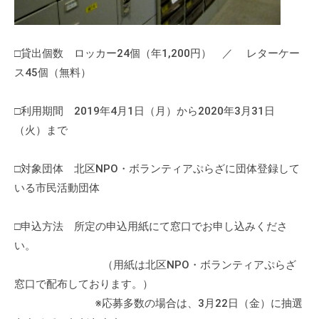
の
支
援
□貸出個数 ロッカー24個（年1,200円） ／ レターケー
や
ス45個（無料）
、
活
□利用期間 2019年4月1日（月）から2020年3月31日
動
（火）まで
に
関
す
□対象団体 北区NPO・ボランティアぷらざに団体登録して
る
いる市民活動団体
総
合
□申込方法 所定の申込用紙にて窓口でお申し込みくださ
的
い。
な
（用紙は北区NPO・ボランティアぷらざ
情
窓口で配布しております。）
報
※応募多数の場合は、3月22日（金）に抽選
交