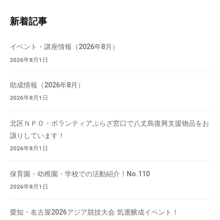
ト
て
内
新着記事
い
検
ま
索
す
イベント・講座情報（2026年8月）
。
2026年8月1日
場
所
助成情報（2026年8月）
は
2026年8月1日
北
と
北区ＮＰＯ・ボランティアぷらざ窓口で八丈島復興支援物品をお
ぴ
譲りしています！
あ
2026年8月1日
1
1
保育園・幼稚園・学校での活動紹介！No.110
階
2026年8月1日
で
す
愛知・名古屋2026アジア競技大会 気運醸成イベント！
。