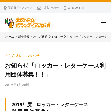
ー
コ
区
開館日程・アクセス
お問い合わせ
03-5390-1771
N
ン
P
テ
O
ン
メ
・
ニ
ツ
北
ュ
ボ
「
へ
ー
ホーム
新着情報
ぷらざ通信
お知らせ
お知らせ「ロッカー・レターケー
ラ
区
北
ス
ン
区
N
キ
テ
N
P
ぷらざ通信
お知らせ
/
ッ
ィ
P
O
ア
プ
O
お知らせ「ロッカー・レターケース利
・
ぷ
・
用団体募集！！」
ボ
ら
ボ
ざ
ラ
ラ
2019年1月28日
b
ン
ン
y
テ
テ
k
ィ
ィ
v
2019年度 ロッカー・レターケース
ア
ア
p