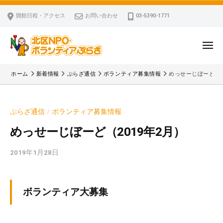
ー
コ
区
開館日程・アクセス
お問い合わせ
03-5390-1771
N
ン
P
テ
O
ン
メ
・
ニ
ツ
北
ュ
ボ
「
へ
ー
ホーム
新着情報
ぷらざ通信
ボランティア募集情報
めっせーじぼーど（2
ラ
区
北
ス
ン
区
N
キ
テ
N
P
ぷらざ通信
ボランティア募集情報
/
ッ
ィ
P
O
ア
プ
O
めっせーじぼーど（2019年2月）
・
ぷ
・
ボ
ら
2019年1月28日
b
ボ
ざ
ラ
y
ラ
ン
k
ン
v
テ
テ
ボランティア大募集
p
ィ
ィ
-
ア
ア