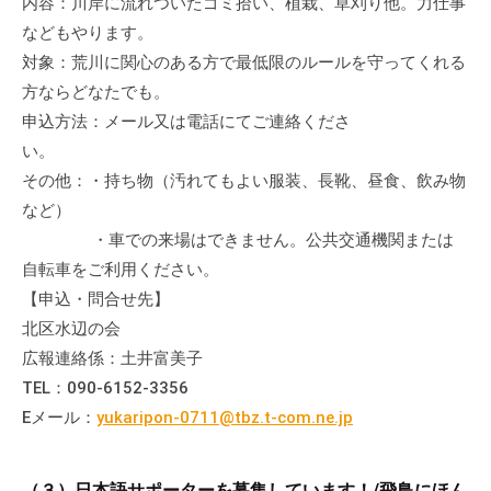
内容：川岸に流れついたゴミ拾い、植栽、草刈り他。力仕事
会
などもやります。
場
対象：荒川に関心のある方で最低限のルールを守ってくれる
や
方ならどなたでも。
機
申込方法：メール又は電話にてご連絡くださ
材
い。
の
その他：・持ち物（汚れてもよい服装、長靴、昼食、飲み物
貸
出
など）
な
・車での来場はできません。公共交通機関または
ど
自転車をご利用ください。
の
【申込・問合せ先】
事
北区水辺の会
業
広報連絡係：土井富美子
を
TEL：090-6152-3356
お
Eメール：
yukaripon-0711@tbz.t-com.ne.jp
こ
な
っ
（３）日本語サポーターを募集しています！/飛鳥にほん