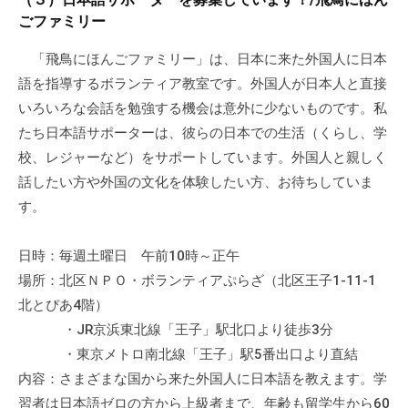
て
ごファミリー
い
「飛鳥にほんごファミリー」は、日本に来た外国人に日本
ま
語を指導するボランティア教室です。外国人が日本人と直接
す
。
いろいろな会話を勉強する機会は意外に少ないものです。私
場
たち日本語サポーターは、彼らの日本での生活（くらし、学
所
校、レジャーなど）をサポートしています。外国人と親しく
は
話したい方や外国の文化を体験したい方、お待ちしていま
北
す。
と
ぴ
日時：毎週土曜日 午前10時～正午
あ
場所：北区ＮＰＯ・ボランティアぷらざ（北区王子1-11-1
1
北とぴあ4階）
1
・JR京浜東北線「王子」駅北口より徒歩3分
階
・東京メトロ南北線「王子」駅5番出口より直結
で
内容：さまざまな国から来た外国人に日本語を教えます。学
す
。
習者は日本語ゼロの方から上級者まで、年齢も留学生から60