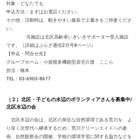
対象：どなたでも
の
支
申込方法：まずはお電話ください。
援
その他：活動時は、動きやすい服装で上履きをご持参くださ
や
い。
、
当施設は北区高齢者いきいきサポーター受入施設
活
です。（詳細はぷらざ通信2月号8ページ）
動
【申込・問合せ先】
に
グループホーム・小規模多機能型居宅介護 ここら
関
担当：橋本
す
TEL：03-6903-8677
る
総
合
（２）北区・子どもの水辺のボランティアさんを募集中/
的
北区水辺の会
な
北区水辺の会は、北区の身近な自然環境である荒川を、よ
情
報
り良く次世代へ継承するため、荒川クリーンエイドへの参
交
画、自然観察会の開催、学校の環境学習に関する協力などを