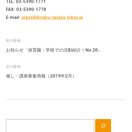
TEL: 03-5390-1771
FAX: 03-5390-1778
E-mail:
plaza@kitaku-vplaza.tokyo.jp
投
前の投稿
稿
お知らせ「保育園・学校での活動紹介！No.20」
ナ
ビ
次の投稿
ゲ
催し・講座募集情報（2019年2月）
ー
シ
ョ
ン
サ
イ