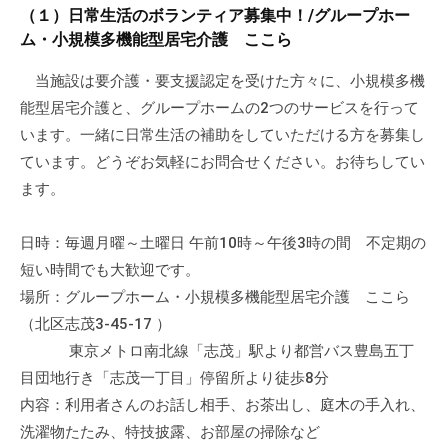
a
ぷ
（１）日常生活のボランティア募集中！/グループホー
ぷ
d
ら
ム・小規模多機能型居宅介護 ここら
ら
m
ざ
ざ
i
当施設は要介護・要支援認定を受けた方々に、小規模多機
」
n
能型居宅介護と、グループホームの2つのサービスを行って
は
、
います。一緒に日常生活の補助をしていただける方を募集し
N
ています。どうぞお気軽にお問合せください。お待ちしてい
P
ます。
O
・
日時：毎週月曜～土曜日 午前10時～午後3時の間 不定期の
ボ
短い時間でも大歓迎です。
ラ
場所：グループホーム・小規模多機能型居宅介護 ここら
ン
（北区志茂3-45-17 ）
テ
東京メトロ南北線「志茂」駅より都営バス豊島五丁
ィ
目団地行き「志茂一丁目」停留所より徒歩8分
ア
内容：利用者さんのお話し相手、お茶出し、庭木の手入れ、
活
洗濯物たたみ、特技披露、お部屋の掃除など
動