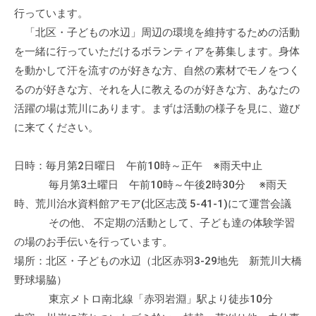
流
行っています。
の
「北区・子どもの水辺」周辺の環境を維持するための活動
場
を一緒に行っていただけるボランティアを募集します。身体
で
を動かして汗を流すのが好きな方、自然の素材でモノをつく
す
るのが好きな方、それを人に教えるのが好きな方、あなたの
。
活躍の場は荒川にあります。まずは活動の様子を見に、遊び
様
に来てください。
々
な
日時：毎月第2日曜日 午前10時～正午 ※雨天中止
催
毎月第3土曜日 午前10時～午後2時30分 ※雨天
し
・
時、荒川治水資料館アモア(北区志茂 5-41-1)にて運営会議
講
その他、 不定期の活動として、子ども達の体験学習
座
の場のお手伝いを行っています。
の
場所：北区・子どもの水辺（北区赤羽3-29地先 新荒川大橋
開
野球場脇）
催
東京メトロ南北線「赤羽岩淵」駅より徒歩10分
、