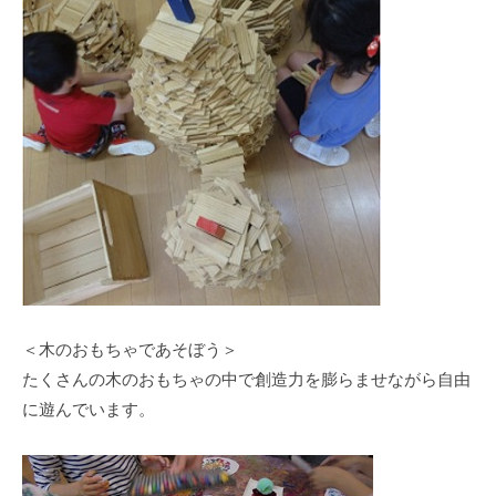
の
支
援
や
、
活
動
に
関
す
る
総
合
＜木のおもちゃであそぼう＞
的
たくさんの木のおもちゃの中で創造力を膨らませながら自由
な
に遊んでいます。
情
報
交