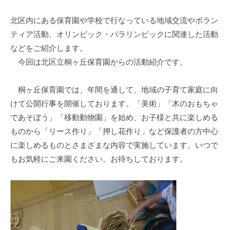
ぷ
-
ぷ
ら
a
北区内にある保育園や学校で行なっている地域交流やボラン
ら
ざ
d
ティア活動、オリンピック・パラリンピックに関連した活動
ざ
」
m
などをご紹介します。
は
i
今回は北区立桐ヶ丘保育園からの活動紹介です。
、
n
N
桐ヶ丘保育園では、年間を通して、地域の子育て家庭に向
P
けて公開行事を開催しております。「美術」「木のおもちゃ
O
であそぼう」「移動動物園」を始め、お子様と共に楽しめる
・
ものから「リース作り」「押し花作り」など保護者の方中心
ボ
に楽しめるものとさまざまな内容で実施しています。いつで
ラ
ン
もお気軽にご来園ください。お待ちしております。
テ
ィ
ア
活
動