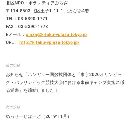
北区NPO・ボランティアぷらざ
会
〒114-8503 北区王子1-11-1 北とぴあ4階
場
TEL：03-5390-1771
や
機
FAX：03-5390-1778
材
Eメール：
plaza@kitaku-vplaza.tokyo.jp
の
URL：
http://kitaku-vplaza.tokyo.jp/
貸
出
な
投
前の投稿
ど
稿
お知らせ「ハンガリー国競技団体と「東京2020オリンピッ
の
ナ
ク・パラリンピック競技大会における事前キャンプ実施に係
事
ビ
る覚書」を締結しました！」
業
ゲ
を
ー
お
次の投稿
こ
シ
めっせーじぼーど（2019年1月）
な
ョ
っ