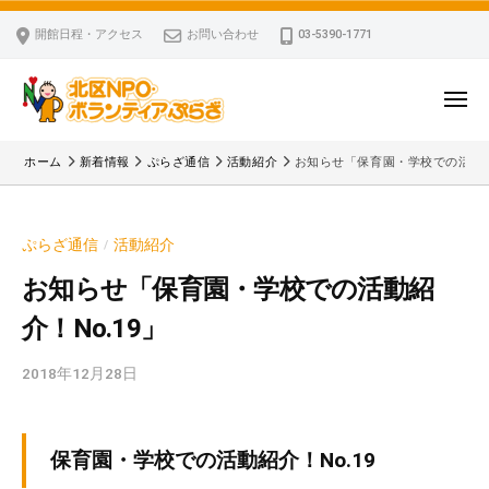
ー
コ
区
開館日程・アクセス
お問い合わせ
03-5390-1771
N
ン
P
テ
O
ン
メ
・
ニ
ツ
北
ュ
ボ
「
へ
ー
ホーム
新着情報
ぷらざ通信
活動紹介
お知らせ「保育園・学校での活動紹
ラ
区
北
ス
ン
区
N
キ
テ
N
P
ぷらざ通信
活動紹介
/
ッ
ィ
P
O
ア
プ
O
お知らせ「保育園・学校での活動紹
・
ぷ
・
介！No.19」
ボ
ら
ボ
ざ
ラ
ラ
2018年12月28日
b
ン
ン
y
テ
テ
k
ィ
ィ
v
保育園・学校での活動紹介！No.19
ア
ア
p