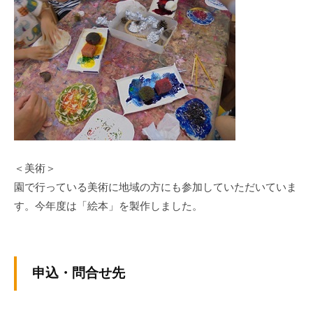
流
の
場
で
す
。
様
々
な
催
＜美術＞
し
園で行っている美術に地域の方にも参加していただいていま
・
す。今年度は「絵本」を製作しました。
講
座
の
申込・問合せ先
開
催
、