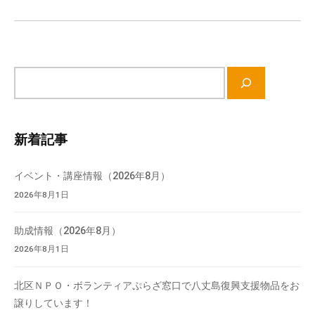
ン
て
い
ま
す
サ
。
イ
場
ト
所
内
は
新着記事
検
北
索
と
イベント・講座情報（2026年8月）
ぴ
2026年8月1日
あ
1
助成情報（2026年8月）
1
2026年8月1日
階
で
北区ＮＰＯ・ボランティアぷらざ窓口で八丈島復興支援物品をお
す
譲りしています！
。