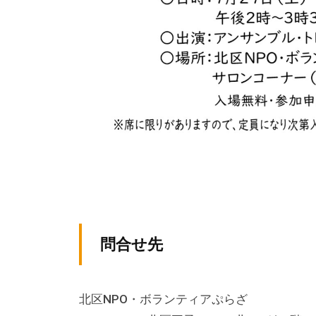
る
総
合
的
な
情
報
交
流
の
場
で
問合せ先
す
。
様
北区NPO・ボランティアぷらざ
々