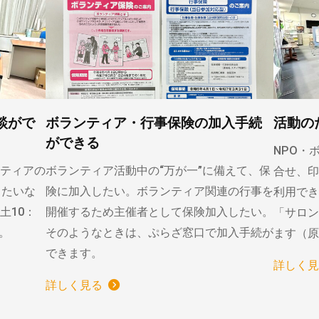
談がで
ボランティア・行事保険の加入手続
活動の
ができる
NPO・
ティアの
ボランティア活動中の“万が一”に備えて、保
合せ、印
りたいな
険に加入したい。ボランティア関連の行事を
利用でき
土10：
開催するため主催者として保険加入したい。
「サロン
）。
そのようなときは、ぷらざ窓口で加入手続が
ます（原
できます。
詳しく見
詳しく見る