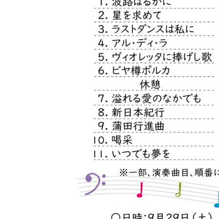
テ
ィ
ア
活
動
の
支
援
や
、
活
動
に
関
す