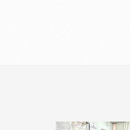
す
。
場
所
は
北
と
ぴ
あ
1
1
階
で
す
。