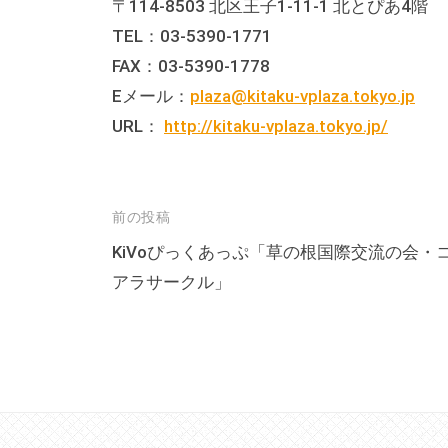
〒114-8503 北区王子1-11-1 北とぴあ4階
な
TEL：03-5390-1771
催
FAX：03-5390-1778
し
Eメール：
plaza@kitaku-vplaza.tokyo.jp
・
URL：
http://kitaku-vplaza.tokyo.jp/
講
座
の
投
前の投稿
開
催
稿
KiVoぴっくあっぷ「草の根国際交流の会・
、
アラサークル」
ナ
会
ビ
場
ゲ
や
ー
機
シ
材