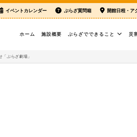
イベントカレンダー
ぷらざ質問箱
開館日程・ア
ホーム
施設概要
ぷらざでできること
災
せ「ぷらざ劇場」
」