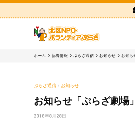
区
コ
N
ン
P
テ
O
ン
・
ツ
ボ
北
「
へ
ラ
区
北
ホーム
新着情報
ぷらざ通信
お知らせ
お知ら
ス
ン
区
N
テ
キ
N
P
ィ
ッ
P
ア
O
プ
ぷらざ通信
お知らせ
/
O
ぷ
・
お知らせ「ぷらざ劇場
・
ら
ボ
ボ
ざ
ラ
2018年8月28日
b
ラ
y
ン
ン
k
テ