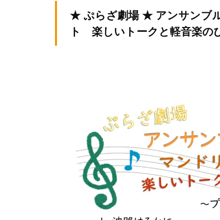
テ
v
ィ
★ ぷらざ劇場 ★ アンサン
ィ
p
ア
ト 楽しいトークと軽音楽の
ア
-
ぷ
a
ぷ
ら
d
ら
ざ
m
ざ
」
i
は
n
、
N
P
O
・
ボ
ラ
ン