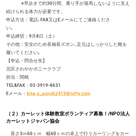
※早歩きで約30分間、乗り手が落馬しないように支え
の
支
続けられる体力が必要です。
援
申込方法：電話､FAX又はEメールにてご連絡くださ
や
い｡
、
申込締切：9月8日（土）
活
その他：安全のため長袖長ズボン､足元はしっかりした靴を
動
履いてください｡
に
【申込・問合せ先】
関
北区さわやかポニークラブ
す
担当：関根
る
TEL&FAX：03-3919-8631
総
Eメール：
kita-s_pony62419@nifty.com
合
的
な
（２）カーレット体験教室ボランティア募集！/NPO法人
情
カーレットジャパン協会
報
交
長さ3ｍ60ｃｍ 幅60ｃｍの卓上で行うカーリングをカー