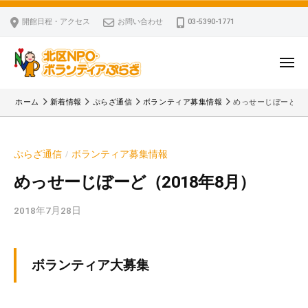
ー
コ
区
開館日程・アクセス
お問い合わせ
03-5390-1771
N
ン
P
テ
O
ン
メ
・
ニ
ツ
北
ュ
ボ
「
へ
ー
ホーム
新着情報
ぷらざ通信
ボランティア募集情報
めっせーじぼーど（2
ラ
区
北
ス
ン
区
N
キ
テ
N
P
ぷらざ通信
ボランティア募集情報
/
ッ
ィ
P
O
ア
プ
O
めっせーじぼーど（2018年8月）
・
ぷ
・
ボ
ら
2018年7月28日
b
ボ
ざ
ラ
y
ラ
ン
k
ン
v
テ
テ
ボランティア大募集
p
ィ
ィ
-
ア
ア