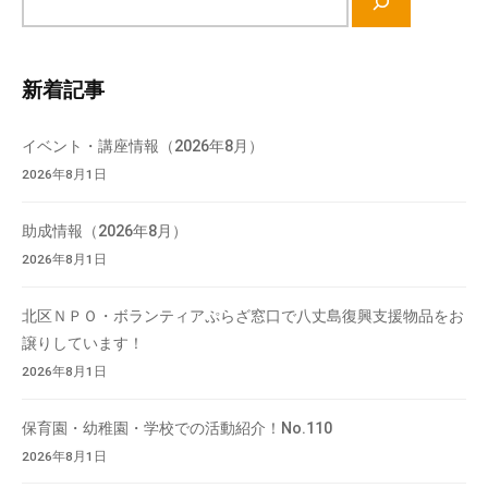
会
イ
場
ト
や
内
新着記事
機
検
材
索
イベント・講座情報（2026年8月）
の
2026年8月1日
貸
出
助成情報（2026年8月）
な
2026年8月1日
ど
の
事
北区ＮＰＯ・ボランティアぷらざ窓口で八丈島復興支援物品をお
業
譲りしています！
を
2026年8月1日
お
こ
保育園・幼稚園・学校での活動紹介！No.110
な
2026年8月1日
っ