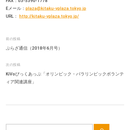
FAX：03-5390-1778
流
Eメール：
plaza@kitaku-vplaza.tokyo.jp
の
URL：
http://kitaku-vplaza.tokyo.jp/
場
で
す
投
前の投稿
。
稿
様
ぷらざ通信（2018年6月号）
々
ナ
な
ビ
次の投稿
催
ゲ
KiVoぴっくあっぷ「オリンピック・パラリンピックボランテ
し
ー
ィア関連講座」
・
シ
講
ョ
座
ン
の
開
催
、
サ