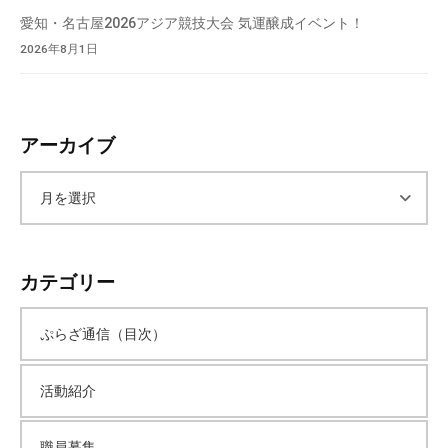
て
愛知・名古屋2026アジア競技大会 気運醸成イベント！
い
2026年8月1日
ま
す
。
場
アーカイブ
所
は
ア
北
と
ー
ぴ
カテゴリー
あ
カ
1
ぷらざ通信（目次）
1
イ
階
活動紹介
で
ブ
す
。
職員募集