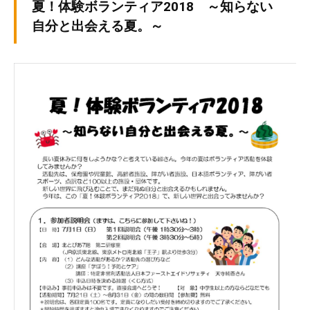
v
夏！体験ボランティア2018 ～知らない
ぷ
ぷ
p
ら
自分と出会える夏。～
ら
-
ざ
ざ
a
」
d
は
m
、
i
N
n
P
O
・
ボ
ラ
ン
テ
ィ
ア
活
動