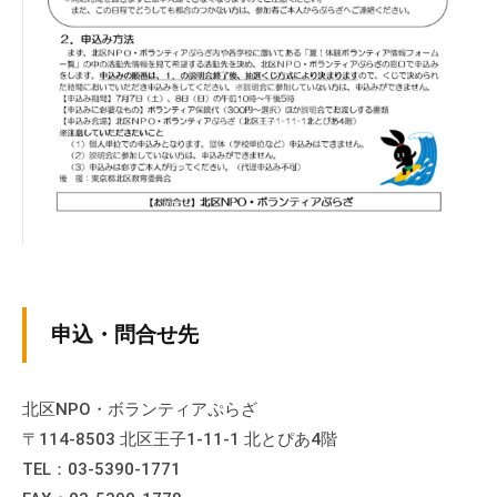
の
支
援
や
、
活
動
に
関
す
る
総
申込・問合せ先
合
的
な
北区NPO・ボランティアぷらざ
情
〒114-8503 北区王子1-11-1 北とぴあ4階
報
TEL：03-5390-1771
交