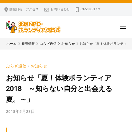
ー
コ
区
開館日程・アクセス
お問い合わせ
03-5390-1771
N
ン
P
テ
O
ン
メ
・
ニ
ツ
北
ュ
ボ
「
へ
ー
ホーム
新着情報
ぷらざ通信
お知らせ
お知らせ「夏！体験ボランティア2
ラ
区
北
ス
ン
区
N
キ
テ
N
P
ぷらざ通信
お知らせ
/
ッ
ィ
P
O
ア
プ
O
お知らせ「夏！体験ボランティア
・
ぷ
・
2018 ～知らない自分と出会える
ボ
ら
ボ
ざ
ラ
夏。～」
ラ
ン
ン
2018年5月28日
b
テ
テ
y
ィ
ィ
k
ア
ア