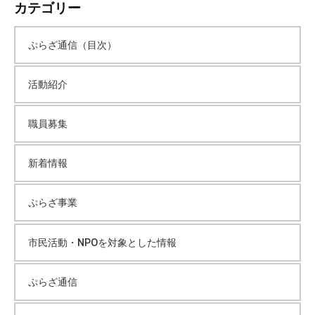
カテゴリー
て
カ
い
ぷらざ通信（目次）
ま
イ
す
。
活動紹介
場
ブ
所
職員募集
は
北
新着情報
と
ぴ
ぷらざ事業
あ
1
1
市民活動・NPOを対象とした情報
階
で
ぷらざ通信
す
。