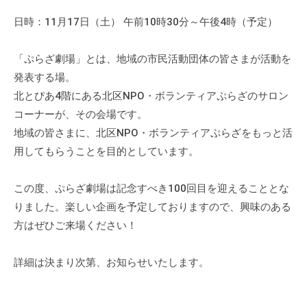
a
ぷ
ぷ
d
日時：11月17日（土） 午前10時30分～午後4時（予定）
ら
ら
m
ざ
ざ
i
」
「ぷらざ劇場」とは、地域の市民活動団体の皆さまが活動を
n
は
発表する場。
、
北とぴあ4階にある北区NPO・ボランティアぷらざのサロン
N
コーナーが、その会場です。
P
地域の皆さまに、北区NPO・ボランティアぷらざをもっと活
O
用してもらうことを目的としています。
・
ボ
この度、ぷらざ劇場は記念すべき100回目を迎えることとな
ラ
りました。楽しい企画を予定しておりますので、興味のある
ン
方はぜひご来場ください！
テ
ィ
詳細は決まり次第、お知らせいたします。
ア
活
動