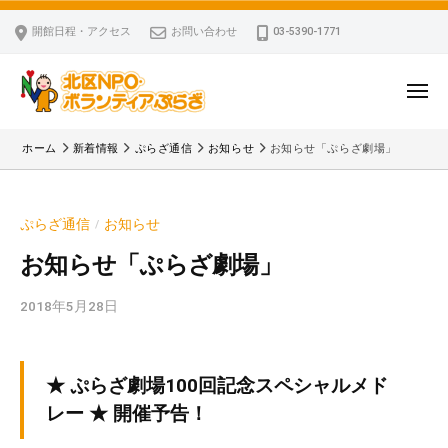
ー
コ
区
開館日程・アクセス
お問い合わせ
03-5390-1771
N
ン
P
テ
O
ン
メ
・
ニ
ツ
北
ュ
ボ
「
へ
ー
ホーム
新着情報
ぷらざ通信
お知らせ
お知らせ「ぷらざ劇場」
ラ
区
北
ス
ン
区
N
キ
テ
N
P
ぷらざ通信
お知らせ
/
ッ
ィ
P
O
ア
プ
O
お知らせ「ぷらざ劇場」
・
ぷ
・
ボ
ら
2018年5月28日
b
ボ
ざ
ラ
y
ラ
ン
k
ン
v
テ
テ
★ ぷらざ劇場100回記念スペシャルメド
p
ィ
ィ
レー ★ 開催予告！
-
ア
ア