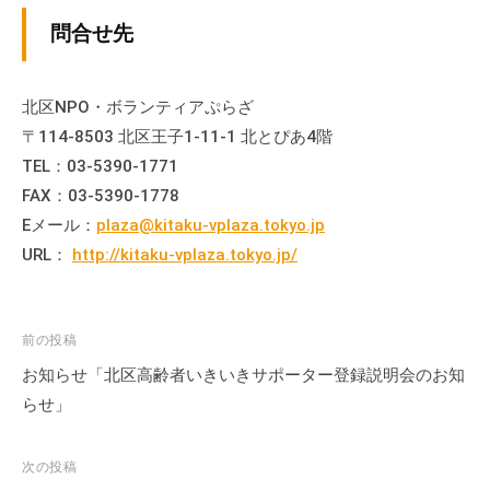
の
問合せ先
支
援
や
北区NPO・ボランティアぷらざ
、
〒114-8503 北区王子1-11-1 北とぴあ4階
活
TEL：03-5390-1771
動
FAX：03-5390-1778
に
Eメール：
plaza@kitaku-vplaza.tokyo.jp
関
URL：
http://kitaku-vplaza.tokyo.jp/
す
る
総
投
合
前の投稿
的
稿
お知らせ「北区高齢者いきいきサポーター登録説明会のお知
な
ナ
らせ」
情
ビ
報
ゲ
次の投稿
交