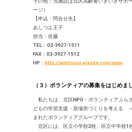
その他：当施設は北区高齢者いきいきサポー
な
ージ）
催
【申込・問合せ先】
し
あしつよ王子
・
担当：佐藤
講
TEL：03-3927-1511
座
FAX：03-3927-1512
の
HP：
http://ashitsuyo.wixsite.com/main
開
催
、
（３）ボランティアの募集をはじめました/北
会
場
私たちは、北区NPO・ボランティアぷらざ
や
どもの学習支援・居場所づくりを考える 
機
まれたボランティアグループです。
材
北区には、区立小学校2校、区立中学校1