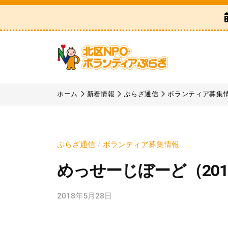
区
コ
N
ン
P
テ
O
ン
・
ツ
ボ
北
「
へ
ラ
区
北
ホーム
新着情報
ぷらざ通信
ボランティア募集
ス
ン
区
N
テ
キ
N
P
ィ
ッ
P
ア
O
プ
ぷらざ通信
ボランティア募集情報
/
O
ぷ
・
めっせーじぼーど（201
・
ら
ボ
ボ
ざ
ラ
2018年5月28日
b
ラ
y
ン
ン
k
テ