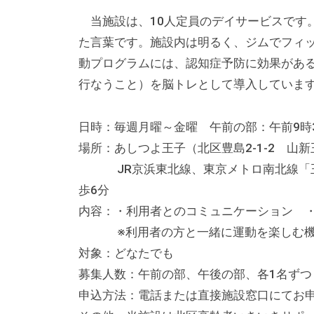
る
総
当施設は、10人定員のデイサービスです。
合
た言葉です。施設内は明るく、ジムでフィ
的
動プログラムには、認知症予防に効果があ
な
行なうこと）を脳トレとして導入していま
情
報
日時：毎週月曜～金曜 午前の部：午前9時3
交
場所：あしつよ王子（北区豊島2-1-2 山
流
JR京浜東北線、東京メトロ南北線「王
の
歩6分
場
内容：・利用者とのコミュニケーション 
で
※利用者の方と一緒に運動を楽しむ機
す
対象：どなたでも
。
募集人数：午前の部、午後の
様
申込方法：電話または直接施設窓口にてお
々