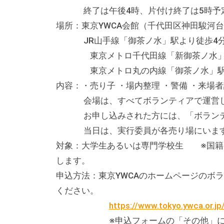
終了は午後4時、片付け終了は5時予
場所：東京YWCA会館（千代田区神田駿河台1-
JR山手線「御茶ノ水」駅より徒歩4
東京メトロ千代田線「新御茶ノ水」駅
東京メトロ丸の内線「御茶ノ水」駅
内容：・売り子 ・場内整理 ・警備 ・来場者
会場は、すべてボランティアで運営し
お申し込みされた方には、「ボランティ
当日は、実行委員が各売り場にいますの
対象：大学生あるいは専門学校生 ※国籍
します。
申込方法：東京YWCAのホームページのボ
ください。
https://www.tokyo.ywca.or.jp
※申込フォームの「その他」にチェ