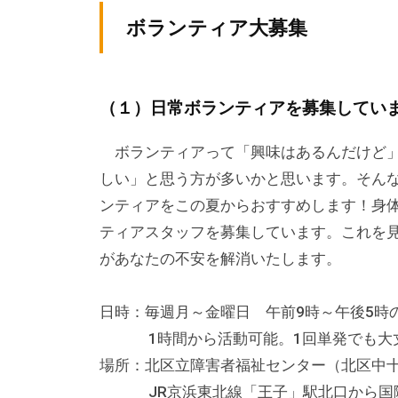
テ
v
ィ
ボランティア大募集
ィ
p
ア
ア
-
ぷ
a
ぷ
ら
（１）日常ボランティアを募集していま
d
ら
ざ
m
ざ
ボランティアって「興味はあるんだけど」
」
i
しい」と思う方が多いかと思います。そん
は
n
、
ンティアをこの夏からおすすめします！身
N
ティアスタッフを募集しています。これを
P
があなたの不安を解消いたします。
O
・
日時：毎週月～金曜日 午前9時～午後5
ボ
1時間から活動可能。1回単発でも大丈
ラ
場所：北区立障害者福祉センター（北区中十条1
ン
JR京浜東北線「王子」駅北口から国際