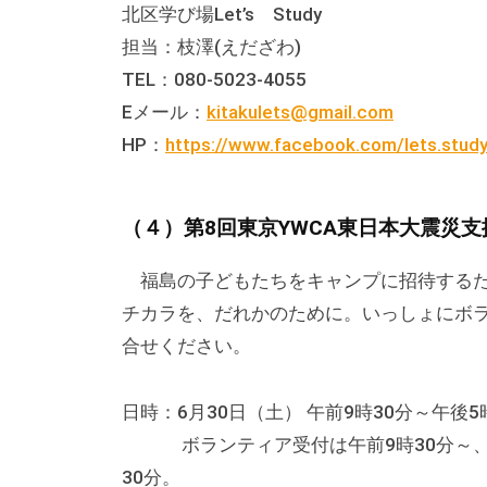
北区学び場Let’s Study
す
担当：枝澤(えだざわ)
。
TEL：080-5023-4055
場
Eメール：
kitakulets@gmail.com
所
HP：
https://www.facebook.com/lets.study
は
北
と
（４）第8回東京YWCA東日本大震災支
ぴ
あ
福島の子どもたちをキャンプに招待するた
1
チカラを、だれかのために。いっしょにボ
1
合せください。
階
で
日時：6月30日（土） 午前9時30分～午後5
す
ボランティア受付は午前9時30分～、1
。
30分。