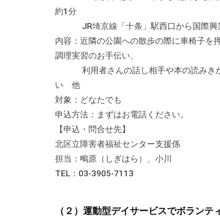
テ
約1分
ィ
JR埼京線「十条」駅西口から国際興業
ア
内容：近隣の公園への散歩の際に車椅子を
活
調理実習のお手伝い、
動
利用者さんの話し相手や本の読みきかせ
の
い 他
支
対象：どなたでも
援
申込方法：まずはお電話ください。
や
【申込・問合せ先】
、
北区立障害者福祉センター支援係
活
担当：鴫原（しぎはら）、小川
動
TEL：03-3905-7113
に
関
す
（２）運動型デイサービスでボランティ