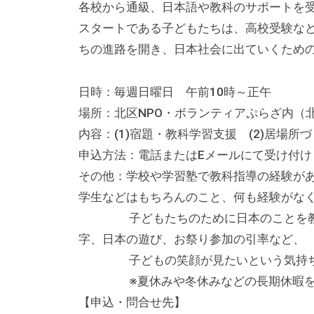
の
各校から通級、日本語や教科のサポートを
貸
スタートである子どもたちは、高校受験な
出
ちの進路を開き、日本社会に出ていくため
な
ど
日時：毎週日曜日 午前10時～正午
の
場所：北区NPO・ボランティアぷらざ内（北区
事
内容：(1)宿題・教科学習支援 (2)居場所
業
申込方法：電話またはEメールにて受け付け
を
その他：学校や学習塾で教科指導の経験が
お
学生などはもちろんのこと、何も経験がな
こ
子どもたちのために日本のことを教え
な
字、日本の遊び、お祭り参加の引率など、
っ
子どもの笑顔が見たいという気持ちの
て
※夏休みや冬休みなどの長期休暇を利
い
【申込・問合せ先】
ま