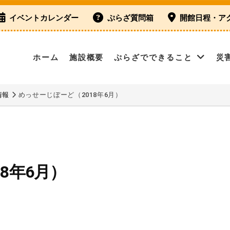
イベントカレンダー
ぷらざ質問箱
開館日程・ア
ホーム
施設概要
ぷらざでできること
災
情報
めっせーじぼーど（2018年6月）
8年6月）