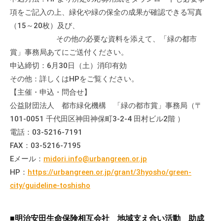
流
項をご記入の上、緑化や緑の保全の成果が確認できる写真
の
（15～20枚）及び、
場
その他の必要な資料を添えて、「緑の都市
で
賞」事務局あてにご送付ください。
す
申込締切：6月30日（土）消印有効
。
その他：詳しくはHPをご覧ください。
様
【主催・申込・問合せ】
々
な
公益財団法人 都市緑化機構 「緑の都市賞」事務局（〒
催
101-0051 千代田区神田神保町3-2-4 田村ビル2階 ）
し
電話：03-5216-7191
・
FAX：03-5216-7195
講
Eメール：
midori.info@urbangreen.or.jp
座
HP：
https://urbangreen.or.jp/grant/3hyosho/green-
の
city/guideline-toshisho
開
催
、
■明治安田生命保険相互会社 地域支え合い活動 助成