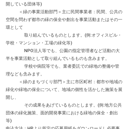
の
開している団体等)
支
＜緑の事業活動部門＞主に民間事業者：民間、公共の
援
空間を問わず都市の緑の保全や創出を事業活動またはその一
や
環として
、
取り組んでいるものとします。(例:オフィスビル・
活
学校・マンション・工場の緑化等)
動
NPO法人等でも、公園の指定管理者など活動の大
に
半を事業活動として取り組んでいるものも含みます。
関
学校や病院等でも、業者委託での緑地の整備や管
す
理なども含みます。
る
＜緑のまちづくり部門＞主に市区町村：都市や地域の
総
緑化や緑地の保全について、地域の個性を活かした施策を展
合
的
開し、
な
その成果をあげているものとします。(例:地方公共
情
団体の緑化施策、面的開発事業における緑地の保全・創出
報
等)
交
申込方法：HPより所定の応募用紙をダウンロードし必要事