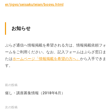
er/jigyo/seisakuteian/bosyu.html
お知らせ
ぷらざ通信へ情報掲載を希望される方は、情報掲載依頼フォ
ームをご利用ください。なお、記入フォームはぷらざ窓口ま
たは
ホームページ「情報掲載を希望の方へ」
から入手できま
す。
投
前の投稿
稿
催し・講座募集情報（2018年6月）
ナ
ビ
次の投稿