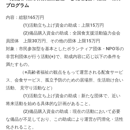
会
プログラム
場
内容：総額165万円
や
(1)活動立ち上げ資金の助成：上限15万円
機
(2)備品購入資金の助成：全国食支援活動協力会会
材
の
員団体 上限30万円、その他の団体 上限15万円
貸
対象：市民参加型を基本としたボランティア団体・NPO等の
出
非営利団体が行う活動(※)で、助成内容に応じ以下の条件を
な
満たすもの。
ど
（※高齢者福祉の観点をもって運営される配食サービ
の
ス、会食サービス、孤立予防のための居場所、生活助け合い
事
活動、 見守り活動など）
業
(1)活動立ち上げ資金の助成：新たな団体で、近い
を
将来活動を始める具体的な計画があること。
お
(2)備品購入資金の助成：現在の活動において必要
こ
な備品が不足しており、この助成により運営が円滑化・活性
な
化されること。
っ