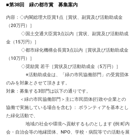
a
ぷ
■第38回 緑の都市賞 募集案内
ぷ
d
ら
ら
m
内容：◇内閣総理大臣賞1点［賞状、副賞及び活動助成金
ざ
ざ
i
（20万円）］
」
n
は
◇国土交通大臣賞3点以内［賞状、副賞及び活動助成
、
金（15万円）］
N
◇都市緑化機構会長賞3点以内［賞状及び活動助成金
P
（10万円）］
O
◇奨励賞 若干［賞状及び活動助成金（5万円）］
・
※活動助成金は、「緑の市民協働部門」の受賞団体
ボ
のみを対象とさせて頂きます。
ラ
対象：募集する3部門は以下の通りです。
ン
＜緑の市民協働部門＞主に市民団体(行政や企業との
テ
協働で実施している場合を含む) ： ボランティアを基本とし
ィ
た緑化活動で、
ア
地域の社会や環境へ貢献するものとします (例:町内
活
動
会・自治会等の地縁団体、NPO、学校・病院等での活動を展