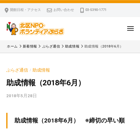
ー
コ
区
開館日程・アクセス
お問い合わせ
03-5390-1771
N
ン
P
テ
O
ン
メ
・
ニ
ツ
北
ュ
ボ
「
へ
ー
ホーム
新着情報
ぷらざ通信
助成情報
助成情報（2018年6月）
ラ
区
北
ス
ン
区
N
キ
テ
N
P
ぷらざ通信
助成情報
/
ッ
ィ
P
O
ア
プ
O
助成情報（2018年6月）
・
ぷ
・
ボ
ら
2018年5月28日
b
ボ
ざ
ラ
y
ラ
ン
k
ン
v
テ
テ
助成情報（2018年6月） ※締切の早い順
p
ィ
ィ
-
ア
ア