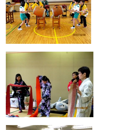
の
支
援
や
、
活
動
に
関
す
る
総
合
的
な
情
報
交