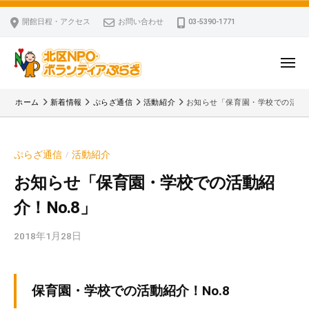
ー
コ
区
開館日程・アクセス
お問い合わせ
03-5390-1771
N
ン
P
テ
O
ン
メ
・
ニ
ツ
北
ュ
ボ
「
へ
ー
ホーム
新着情報
ぷらざ通信
活動紹介
お知らせ「保育園・学校での活動紹
ラ
区
北
ス
ン
区
N
キ
テ
N
P
ぷらざ通信
活動紹介
/
ッ
ィ
P
O
ア
プ
O
お知らせ「保育園・学校での活動紹
・
ぷ
・
介！No.8」
ボ
ら
ボ
ざ
ラ
ラ
2018年1月28日
b
ン
ン
y
テ
テ
k
ィ
ィ
v
保育園・学校での活動紹介！No.8
ア
ア
p