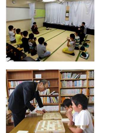
流
の
場
で
す
。
様
々
な
催
し
・
講
座
の
開
催
、