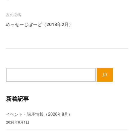
ナ
ビ
次の投稿
ゲ
めっせーじぼーど（2018年2月）
ー
シ
ョ
ン
サ
イ
ト
内
新着記事
検
索
イベント・講座情報（2026年8月）
2026年8月1日