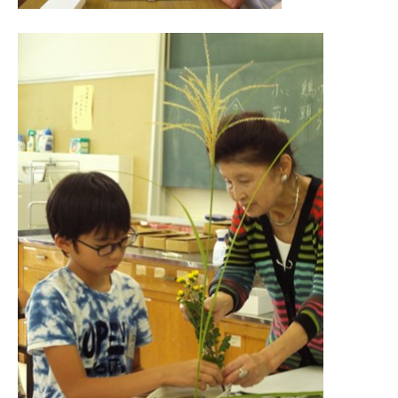
会
場
や
機
材
の
貸
出
な
ど
の
事
業
を
お
こ
な
っ