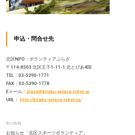
て
い
ま
す
。
申込・問合せ先
場
所
は
北区NPO・ボランティアぷらざ
北
〒114-8503 北区王子1-11-1 北とぴあ4階
と
TEL：03-5390-1771
ぴ
FAX：03-5390-1778
あ
Eメール：
plaza@kitaku-vplaza.tokyo.jp
1
URL：
http://kitaku-vplaza.tokyo.jp/
1
階
で
投
前の投稿
す
稿
お知らせ「北区スポーツボランティア」
。