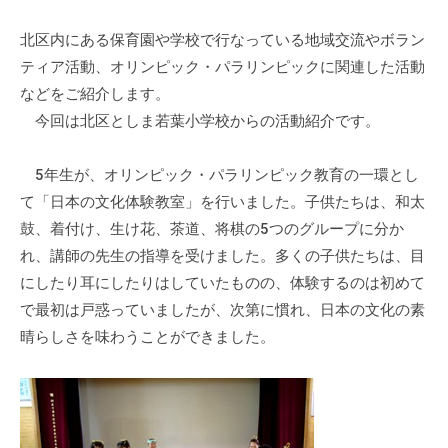
ぷ
-
ぷ
ら
a
北区内にある保育園や学校で行なっている地域交流やボラン
ら
ざ
d
ティア活動、オリンピック・パラリンピックに関連した活動
ざ
」
m
などをご紹介します。
は
i
今回は北区としま若葉小学校からの活動紹介です。
、
n
N
5年生が、オリンピック・パラリンピック教育の一環とし
P
て「日本の文化体験教室」を行いました。子供たちは、和太
O
鼓、着付け、生け花、茶道、将棋の5つのグループに分か
・
れ、講師の先生の指導を受けました。多くの子供たちは、目
ボ
にしたり耳にしたりはしていたものの、体験するのは初めて
ラ
ン
で最初は戸惑っていましたが、次第に慣れ、日本の文化の素
テ
晴らしさを味わうことができました。
ィ
ア
活
動