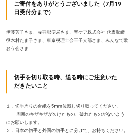
ご寄付をありがとうございました（7月19
の
支
日受付分まで）
援
や
伊藤芳子さま、赤羽郵便局さま、宝ケア株式会社 代表取締
、
役木村たま子さま、東京税理士会王子支部さま、みんなで歌
活
おう会さま
動
に
関
す
切手を切り取る時、送る時にご注意いた
る
だきたいこと
総
合
的
１．切手周りの台紙を5mm位残し切り取ってください。
な
周囲のキザキザが欠けたもの、破れたものがないよう
情
にお願いします。
報
２．日本の切手と外国の切手とに分けて、お持ちください。
交