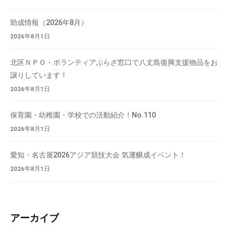
て
い
助成情報（2026年8月）
ま
2026年8月1日
す
。
北区ＮＰＯ・ボランティアぷらざ窓口で八丈島復興支援物品をお
場
譲りしています！
所
2026年8月1日
は
北
保育園・幼稚園・学校での活動紹介！No.110
と
2026年8月1日
ぴ
あ
愛知・名古屋2026アジア競技大会 気運醸成イベント！
1
2026年8月1日
1
階
で
す
アーカイブ
。