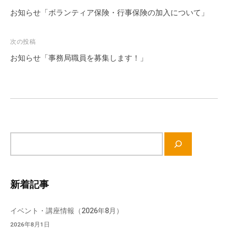
会
稿
お知らせ「ボランティア保険・行事保険の加入について」
場
ナ
や
ビ
次の投稿
機
ゲ
お知らせ「事務局職員を募集します！」
材
ー
の
シ
貸
ョ
出
な
ン
ど
の
サ
事
イ
業
ト
を
内
新着記事
お
検
こ
索
イベント・講座情報（2026年8月）
な
っ
2026年8月1日