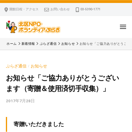
ー
コ
区
開館日程・アクセス
お問い合わせ
03-5390-1771
N
ン
P
テ
O
ン
メ
・
ニ
ツ
北
ュ
ボ
「
へ
ー
ホーム
新着情報
ぷらざ通信
お知らせ
お知らせ「ご協力ありがとうござ
ラ
区
北
ス
ン
区
N
キ
テ
N
P
ぷらざ通信
お知らせ
/
ッ
ィ
P
O
ア
プ
O
お知らせ「ご協力ありがとうござい
・
ぷ
・
ます（寄贈＆使用済切手収集）」
ボ
ら
ボ
ざ
ラ
ラ
2017年7月28日
b
ン
ン
y
テ
テ
k
ィ
ィ
v
寄贈いただきました
ア
ア
p