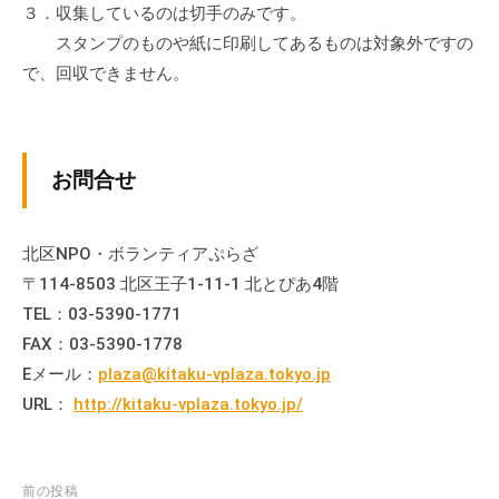
３．収集しているのは切手のみです。
流
の
スタンプのものや紙に印刷してあるものは対象外ですの
場
で、回収できません。
で
す
。
お問合せ
様
々
な
北区NPO・ボランティアぷらざ
催
〒114-8503 北区王子1-11-1 北とぴあ4階
し
TEL：03-5390-1771
・
FAX：03-5390-1778
講
Eメール：
plaza@kitaku-vplaza.tokyo.jp
座
URL：
http://kitaku-vplaza.tokyo.jp/
の
開
催
、
投
前の投稿