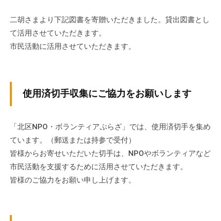
ぷ
-
ぷ
ら
a
二胡さまより下記図書を寄贈いただきました。貸出図書とし
ら
ざ
d
て活用させていただきます。
ざ
」
m
市民活動に活用させていただきます。
は
i
、
n
N
P
使用済切手収集にご協力をお願いします
O
・
「北区NPO・ボランティアぷらざ」では、使用済切手を集め
ボ
ています。（郵送または持参で受付）
ラ
ン
皆様からお寄せいただいた切手は、NPOやボランティアなど
テ
市民活動を支援するために活用させていただきます。
ィ
皆様のご協力をお願い申し上げます。
ア
活
動