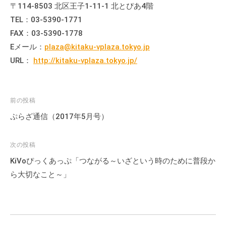
〒114-8503 北区王子1-11-1 北とぴあ4階
て
TEL：03-5390-1771
い
FAX：03-5390-1778
ま
す
Eメール：
plaza@kitaku-vplaza.tokyo.jp
。
URL：
http://kitaku-vplaza.tokyo.jp/
場
所
は
投
前の投稿
北
稿
ぷらざ通信（2017年5月号）
と
ナ
ぴ
ビ
次の投稿
あ
ゲ
1
KiVoぴっくあっぷ「つながる～いざという時のために普段か
ー
1
ら大切なこと～」
シ
階
で
ョ
す
ン
。