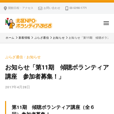
ー
コ
区
開館日程・アクセス
お問い合わせ
03-5390-1771
N
ン
P
テ
O
ン
メ
・
ニ
ツ
北
ュ
ボ
「
へ
ー
ホーム
新着情報
ぷらざ通信
お知らせ
お知らせ「第11期 傾聴ボラン
ラ
区
北
ス
ン
区
N
キ
テ
N
P
ぷらざ通信
お知らせ
/
ッ
ィ
P
O
ア
プ
O
お知らせ「第11期 傾聴ボランティア
・
ぷ
・
講座 参加者募集！」
ボ
ら
ボ
ざ
ラ
ラ
2017年4月28日
b
ン
ン
y
テ
テ
k
ィ
ィ
v
第11期 傾聴ボランティア講座（全６
ア
ア
p