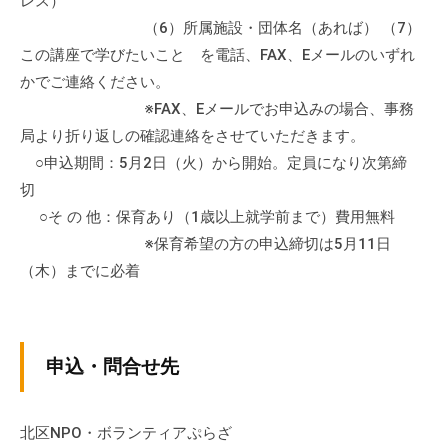
レス）
会
（6）所属施設・団体名（あれば） （7）
場
この講座で学びたいこと を電話、FAX、Eメールのいずれ
や
かでご連絡ください。
機
※FAX、Eメールでお申込みの場合、事務
材
局より折り返しの確認連絡をさせていただきます。
の
○申込期間：5月2日（火）から開始。定員になり次第締
貸
切
出
な
○そ の 他：保育あり（1歳以上就学前まで）費用無料
ど
※保育希望の方の申込締切は5月11日
の
（木）までに必着
事
業
を
申込・問合せ先
お
こ
な
北区NPO・ボランティアぷらざ
っ