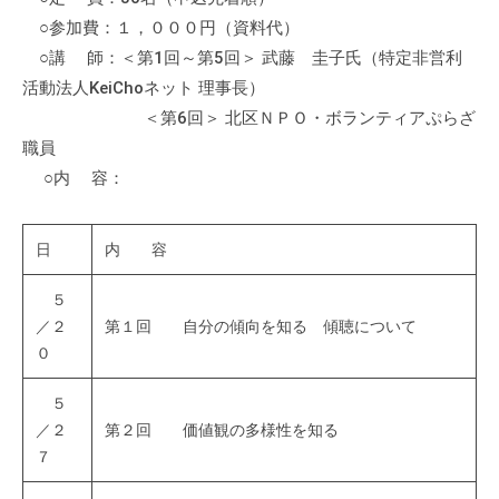
の
○参加費：１，０００円（資料代）
支
○講 師：＜第1回～第5回＞ 武藤 圭子氏（特定非営利
援
活動法人KeiChoネット 理事長）
や
＜第6回＞ 北区ＮＰＯ・ボランティアぷらざ
、
職員
活
○内 容：
動
に
関
日
内 容
す
る
５
総
／２
第１回 自分の傾向を知る 傾聴について
合
０
的
な
５
情
／２
第２回 価値観の多様性を知る
７
報
交