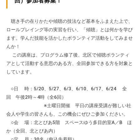
回）参加者募集！
ぷ
-
ぷ
ら
a
ら
ざ
d
聴き手の在りかたや傾聴の技法など基本をふまえた上で、
ざ
」
m
ロールプレイング等の実習を行い、「傾聴」とは何かを学び
は
i
ます。学んだ技能を活かしたボランティア活動をしてみませ
、
n
んか！
N
この講座は、プログラム修了後、北区で傾聴ボランティ
P
アとして活動する意思のある方、全回参加できる方を対象と
O
しています。
・
ボ
○日 時：5/20、5/27、6/3、6/10、6/17、6/24 全
ラ
ン
回 午後2時～4時（全6回）
テ
※土曜日開催 平日の講座受講が難しい社
ィ
会人や学生の皆さんも、この機会にぜひご参加ください。
ア
○会 場：北とぴあ5階 スペースゆう多目的室A／B ほ
活
か（全回、北とぴあ内）
動
○定 員：30名（申込先着順）