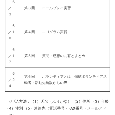
６
流
／
第３回 ロールプレイ実習
の
３
場
で
６
す
／１
第４回 エゴグラム実習
。
０
様
々
６
な
／１
第５回 質問・感想の共有とまとめ
催
７
し
６
・
第６回 ボランティアとは 傾聴ボランティア活
／２
講
動者・活動先施設からの声
４
座
の
開
○申込方法：（1）氏名（ふりがな） （2）住所 （3）年齢
催
（4）性別 （5）連絡先（電話番号・FAX番号・メールアド
、