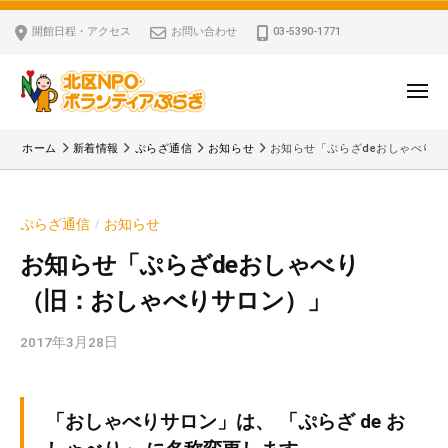
ー
コ
区
開館日程・アクセス
お問い合わせ
03-5390-1771
N
ン
P
テ
O
ン
メ
・
ニ
ツ
北
ュ
ボ
「
へ
ー
ホーム
新着情報
ぷらざ通信
お知らせ
お知らせ「ぷらざdeおしゃべり
ラ
区
北
ス
ン
区
N
キ
テ
N
P
ぷらざ通信
お知らせ
/
ッ
ィ
P
O
ア
プ
O
お知らせ「ぷらざdeおしゃべり
・
ぷ
・
（旧：おしゃべりサロン）」
ボ
ら
ボ
ざ
ラ
ラ
2017年3月28日
b
ン
ン
y
テ
テ
k
ィ
ィ
v
「おしゃべりサロン」は、 「ぷらざ de お
ア
ア
p