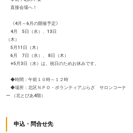
の
直接会場へ！
支
援
《4月～6月の開催予定》
や
4月 5日（水）、13日
、
（木）
活
5月11日（木）
動
に
6月 7日（水）、 8日（木）
関
※5月3日（水）は、祝日のためお休みです。
す
る
◆時間：午前１０時～１２時
総
◆場所：北区ＮＰＯ・ボランティアぷらざ サロンコーナ
合
ー （北とぴあ4階）
的
な
情
報
申込・問合せ先
交