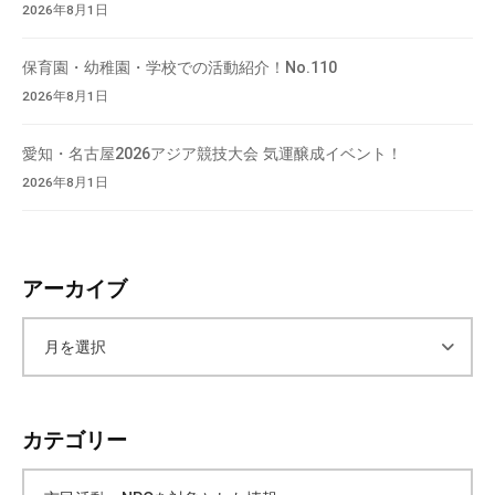
2026年8月1日
て
い
保育園・幼稚園・学校での活動紹介！No.110
ま
2026年8月1日
す
。
愛知・名古屋2026アジア競技大会 気運醸成イベント！
場
2026年8月1日
所
は
北
と
アーカイブ
ぴ
あ
ア
1
1
階
ー
で
カテゴリー
す
カ
。