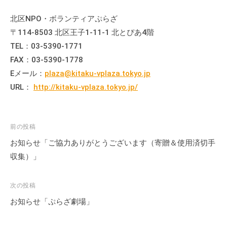
流
北区NPO・ボランティアぷらざ
の
場
〒114-8503 北区王子1-11-1 北とぴあ4階
で
TEL：03-5390-1771
す
FAX：03-5390-1778
。
Eメール：
plaza@kitaku-vplaza.tokyo.jp
様
URL：
http://kitaku-vplaza.tokyo.jp/
々
な
催
投
前の投稿
し
稿
お知らせ「ご協力ありがとうございます（寄贈＆使用済切手
・
ナ
収集）」
講
ビ
座
ゲ
の
次の投稿
開
ー
お知らせ「ぷらざ劇場」
催
シ
、