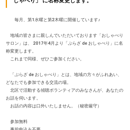
しゃべり」 に名称変更します。
ぷ
-
ぷ
ら
a
ら
ざ
d
毎月、第1水曜と第2木曜に開催しています♪
ざ
」
m
は
i
地域の皆さまに親しんでいただいております「おしゃべり
、
n
サロン」は、 2017年4月より「ぷらざ de おしゃべり」に名
N
称変更します。
P
これまで同様、ぜひご参加ください。
O
・
「ぷらざ de おしゃべり」とは、地域の方々がふれあい、
ボ
どなたでも参加できる交流の場。
ラ
ン
北区で活動する傾聴ボランティアのみなさんが、あなたの
テ
お話を伺います。
ィ
お話の内容は口外いたしません。（秘密厳守）
ア
活
参加無料
動
事前申込み不要