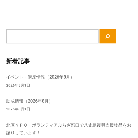
ョ
会
ン
場
や
機
サ
材
イ
の
ト
貸
内
出
新着記事
検
な
索
ど
イベント・講座情報（2026年8月）
の
2026年8月1日
事
業
助成情報（2026年8月）
を
2026年8月1日
お
こ
北区ＮＰＯ・ボランティアぷらざ窓口で八丈島復興支援物品をお
な
譲りしています！
っ