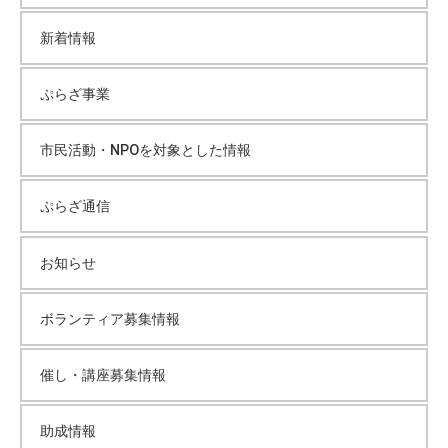
イ
て
新着情報
い
ブ
ま
す
ぷらざ事業
。
場
市民活動・NPOを対象とした情報
所
は
ぷらざ通信
北
と
お知らせ
ぴ
あ
1
ボランティア募集情報
1
階
催し・講座募集情報
で
す
助成情報
。