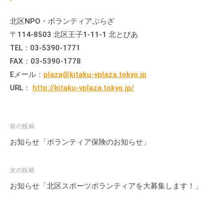
の
支
北区NPO・ボランティアぷらざ
援
〒114-8503 北区王子1-11-1 北とぴあ
や
TEL：03-5390-1771
、
FAX：03-5390-1778
活
Eメール：
plaza@kitaku-vplaza.tokyo.jp
動
URL：
http://kitaku-vplaza.tokyo.jp/
に
関
す
投
前の投稿
る
稿
総
お知らせ「ボランティア保険のお知らせ」
合
ナ
的
ビ
次の投稿
な
ゲ
お知らせ「北区スポーツボランティアを大募集します！」
情
ー
報
シ
交