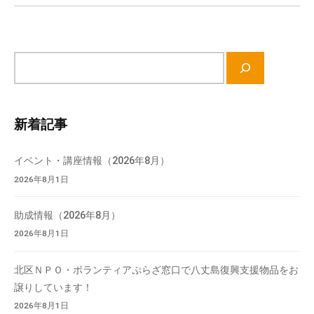
ョ
流
ン
の
場
サ
で
イ
す
ト
。
内
様
新着記事
検
々
索
な
イベント・講座情報（2026年8月）
催
2026年8月1日
し
・
助成情報（2026年8月）
講
2026年8月1日
座
の
北区ＮＰＯ・ボランティアぷらざ窓口で八丈島復興支援物品をお
開
譲りしています！
催
2026年8月1日
、