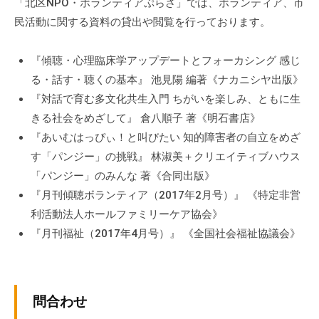
a
「北区NPO・ボランティアぷらざ」では、ボランティア、市
ぷ
ぷ
d
民活動に関する資料の貸出や閲覧を行っております。
ら
ら
m
ざ
ざ
i
」
『傾聴・心理臨床学アップデートとフォーカシング 感じ
n
は
る・話す・聴くの基本』 池見陽 編著《ナカニシヤ出版》
、
『対話で育む多文化共生入門 ちがいを楽しみ、ともに生
N
きる社会をめざして』 倉八順子 著《明石書店》
P
『あいむはっぴぃ！と叫びたい 知的障害者の自立をめざ
O
す「パンジー」の挑戦』 林淑美＋クリエイティブハウス
・
「パンジー」のみんな 著《合同出版》
ボ
『月刊傾聴ボランティア（2017年2月号）』 《特定非営
ラ
利活動法人ホールファミリーケア協会》
ン
『月刊福祉（2017年4月号）』 《全国社会福祉協議会》
テ
ィ
ア
活
問合わせ
動