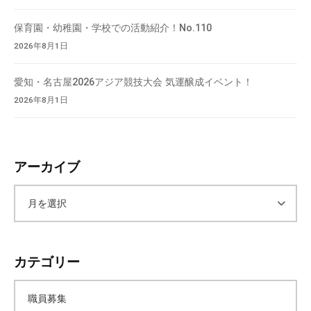
会
場
保育園・幼稚園・学校での活動紹介！No.110
や
2026年8月1日
機
材
愛知・名古屋2026アジア競技大会 気運醸成イベント！
の
2026年8月1日
貸
出
な
アーカイブ
ど
の
事
ア
業
を
ー
お
カテゴリー
こ
カ
な
職員募集
っ