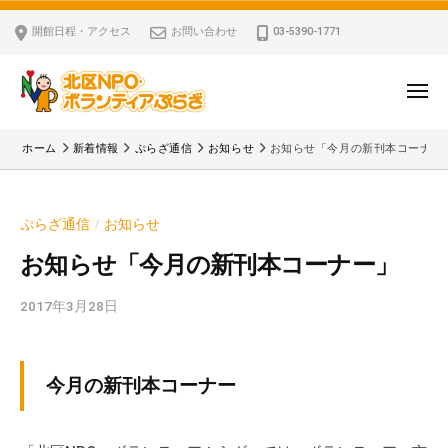
ー
コ
区
開館日程・アクセス
お問い合わせ
03-5390-1771
N
ン
P
テ
O
ン
メ
・
ニ
ツ
北
ュ
ボ
「
へ
ー
ホーム
新着情報
ぷらざ通信
お知らせ
お知らせ「今月の新刊本コーナー
ラ
区
北
ス
ン
区
N
キ
テ
N
P
ぷらざ通信
お知らせ
/
ッ
ィ
P
O
ア
プ
O
お知らせ「今月の新刊本コーナー」
・
ぷ
・
ボ
ら
2017年3月28日
b
ボ
ざ
ラ
y
ラ
ン
k
ン
v
テ
テ
今月の新刊本コーナー
p
ィ
ィ
-
ア
ア