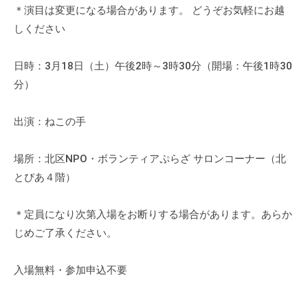
の
＊演目は変更になる場合があります。 どうぞお気軽にお越
支
しください
援
や
日時：3月18日（土）午後2時～3時30分（開場：午後1時30
、
分）
活
動
出演：ねこの手
に
関
場所：北区NPO・ボランティアぷらざ サロンコーナー（北
す
とぴあ４階）
る
総
合
＊定員になり次第入場をお断りする場合があります。あらか
的
じめご了承ください。
な
情
入場無料・参加申込不要
報
交