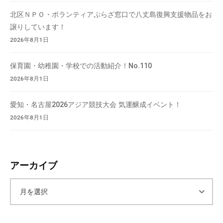
て
北区ＮＰＯ・ボランティアぷらざ窓口で八丈島復興支援物品をお
い
譲りしています！
ま
2026年8月1日
す
。
保育園・幼稚園・学校での活動紹介！No.110
場
2026年8月1日
所
は
愛知・名古屋2026アジア競技大会 気運醸成イベント！
北
2026年8月1日
と
ぴ
あ
1
アーカイブ
1
階
ア
で
す
ー
。