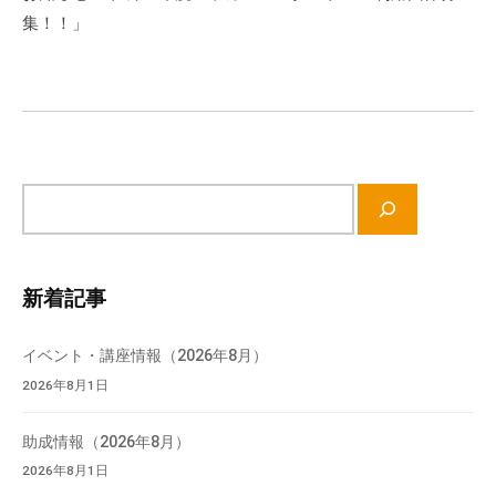
ー
会
集！！」
場
シ
や
ョ
機
ン
材
の
貸
サ
出
イ
な
ト
ど
内
の
新着記事
検
事
索
業
イベント・講座情報（2026年8月）
を
2026年8月1日
お
こ
助成情報（2026年8月）
な
2026年8月1日
っ