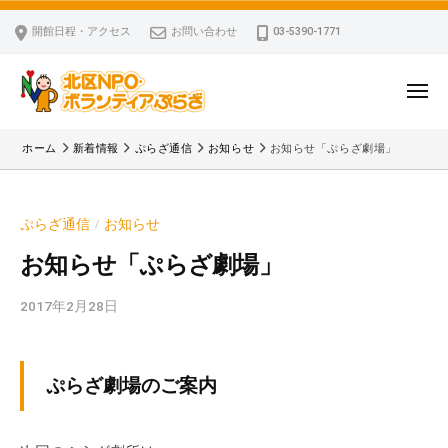
ー
コ
区
開館日程・アクセス
お問い合わせ
03-5390-1771
N
ン
P
テ
O
ン
メ
・
ニ
ツ
北
ュ
ボ
「
へ
ー
ホーム
新着情報
ぷらざ通信
お知らせ
お知らせ「ぷらざ劇場」
ラ
区
北
ス
ン
区
N
キ
テ
N
P
ぷらざ通信
お知らせ
/
ッ
ィ
P
O
ア
プ
O
お知らせ「ぷらざ劇場」
・
ぷ
・
ボ
ら
2017年2月28日
b
ボ
ざ
ラ
y
ラ
ン
k
ン
v
テ
テ
ぷらざ劇場のご案内
p
ィ
ィ
-
ア
ア