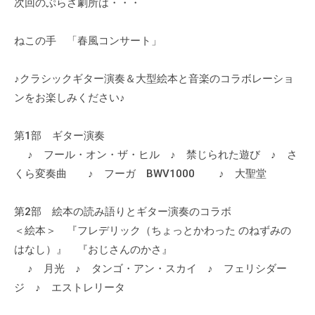
a
次回のぷらざ劇所は・・・
ぷ
ぷ
d
ら
ら
m
ねこの手 「春風コンサート」
ざ
ざ
i
」
n
は
♪クラシックギター演奏＆大型絵本と音楽のコラボレーショ
、
ンをお楽しみください♪
N
P
第1部 ギター演奏
O
♪ フール・オン・ザ・ヒル ♪ 禁じられた遊び ♪ さ
・
くら変奏曲 ♪ フーガ BWV1000 ♪ 大聖堂
ボ
ラ
第2部 絵本の読み語りとギター演奏のコラボ
ン
＜絵本＞ 『フレデリック（ちょっとかわった のねずみの
テ
はなし）』 『おじさんのかさ』
ィ
♪ 月光 ♪ タンゴ・アン・スカイ ♪ フェリシダー
ア
ジ ♪ エストレリータ
活
動