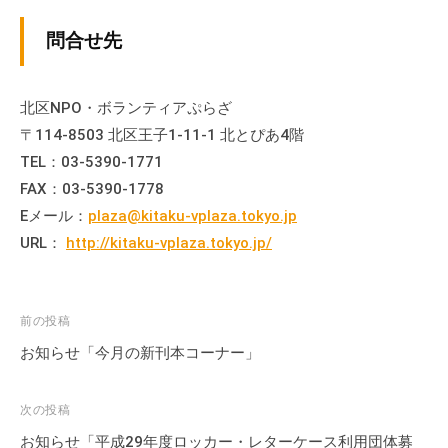
流
問合せ先
の
場
で
北区NPO・ボランティアぷらざ
す
〒114-8503 北区王子1-11-1 北とぴあ4階
。
TEL：03-5390-1771
様
々
FAX：03-5390-1778
な
Eメール：
plaza@kitaku-vplaza.tokyo.jp
催
URL：
http://kitaku-vplaza.tokyo.jp/
し
・
講
投
前の投稿
座
稿
お知らせ「今月の新刊本コーナー」
の
ナ
開
ビ
次の投稿
催
ゲ
、
お知らせ「平成29年度ロッカー・レターケース利用団体募