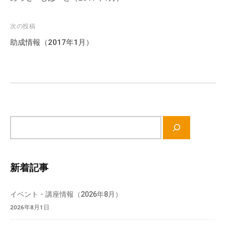
ナ
ビ
次の投稿
ゲ
助成情報（2017年1月）
ー
シ
ョ
ン
サ
イ
ト
内
新着記事
検
索
イベント・講座情報（2026年8月）
2026年8月1日