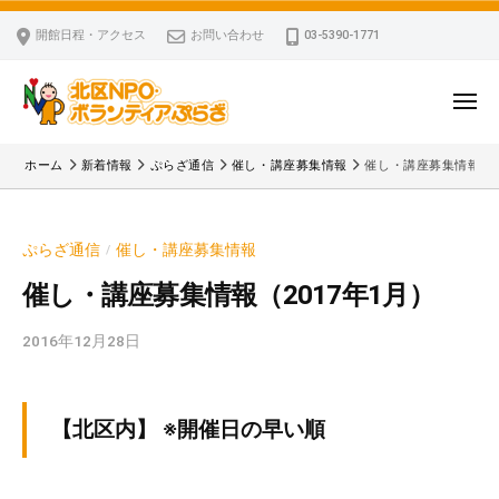
ー
コ
区
開館日程・アクセス
お問い合わせ
03-5390-1771
N
ン
P
テ
O
ン
メ
・
ニ
ツ
北
ュ
ボ
「
へ
ー
ホーム
新着情報
ぷらざ通信
催し・講座募集情報
催し・講座募集情報（2
ラ
区
北
ス
ン
区
N
キ
テ
N
P
ぷらざ通信
催し・講座募集情報
/
ッ
ィ
P
O
ア
プ
O
催し・講座募集情報（2017年1月）
・
ぷ
・
ボ
ら
2016年12月28日
b
ボ
ざ
ラ
y
ラ
ン
k
ン
v
テ
テ
【北区内】 ※開催日の早い順
p
ィ
ィ
-
ア
ア