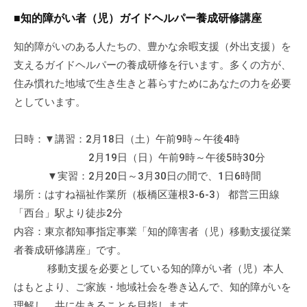
■知的障がい者（児）ガイドヘルパー養成研修講座
知的障がいのある人たちの、豊かな余暇支援（外出支援）を
支えるガイドヘルパーの養成研修を行います。多くの方が、
住み慣れた地域で生き生きと暮らすためにあなたの力を必要
としています。
日時：▼講習：2月18日（土）午前9時～午後4時
2月19日（日）午前9時～午後5時30分
▼実習：2月20日～3月30日の間で、1日6時間
場所：はすね福祉作業所（板橋区蓮根3-6-3） 都営三田線
「西台」駅より徒歩2分
内容：東京都知事指定事業「知的障害者（児）移動支援従業
者養成研修講座」です。
移動支援を必要としている知的障がい者（児）本人
はもとより、ご家族・地域社会を巻き込んで、知的障がいを
理解し、共に生きることを目指します。