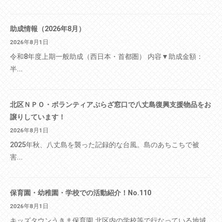
助成情報（2026年8月）
2026年8月1日
令和8年度上期一般助成（西日本・首都圏） 内容▼助成金額：
半...
北区ＮＰＯ・ボランティアぷらざ窓口で八丈島復興支援物品をお
譲りしています！
2026年8月1日
2025年秋、八丈島を襲った記録的な台風。島のあちこちで被
害...
保育園・幼稚園・学校での活動紹介！No.110
2026年8月1日
キッズタウンうきま保育園 北区内の学校等で行なっている地域