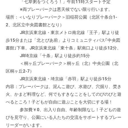
「七草粥をつくろう！」午前11時スタート予定
会
※両プレーパークは悪天候でない限り行います。
場
場所：＜いなりプレーパーク＞旧稲荷公園（北区十条台1-
や
2、北区立中央図書館となり）
機
JR京浜東北線・東京メトロ南北線「王子」駅より徒
材
の
歩15分または「北とぴあ前」よりコミュニティバス｢中央図
貸
書館｣下車、JR京浜東北線「東十条」駅南口より徒歩12分、
出
JR埼京線「十条」駅より徒歩約15分
な
＜桐ヶ丘プレーパーク＞桐ヶ丘（北）中央公園（北
ど
区桐ヶ丘2-7）
の
JR京浜東北線・埼京線「赤羽」駅より徒歩15分
事
内容：プレーパークは、泥んこ遊び、水遊び、穴掘り、焚き
業
火、かまど料理など、何でもすきなことをしてのびのびと遊
を
べるところ！子どもが自由に遊ぶことを大切にする場！
お
参加費￥0、出入り自由、年齢制限なし！子どもの遊
こ
びを見守り、公園にいる人たちの交流をサポートするプレー
な
リーダーがいます。
っ