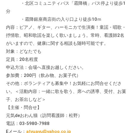
・北区コミュニティバス「霜降橋」バス停より徒歩1
の
支
分
援
・霜降銀座商店街の入り口より徒歩10ｍ
や
内容：ピアノ、ギター、ハーモニカで生演奏！童謡・唱歌・
、
抒情歌、昭和歌謡を楽しく歌いましょう。常時、看護師2名
活
がいますので、健康に関する相談も随時可能です。
動
対象：どなたでも
に
定員：20名程度
関
申込方法：会場へ直接お越しください。
す
参加費：200円（飲み物、お菓子代）
る
その他：ボランティアも募集中！お気軽にお問合せくださ
総
い。＜活動内容：一緒に歌を歌う、席への誘導、受付、お菓
合
子、お茶出しなど＞
的
な
【主催・問合せ】
情
元気deおわん猫（訪問看護師：松野）
報
電話：03-5980-7988
交
Eメール：
atyuayu@yahoo.co.jp