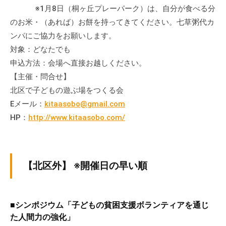
※1月8日（桐ヶ丘プレーパーク）は、自分が食べる分
て
い
のお米・（あれば）お餅を持ってきてください。七草粥代カ
ま
ンパにご協力をお願いします。
す
対象：どなたでも
。
申込方法：会場へ直接お越しください。
場
【主催・問合せ】
所
北区で子どもの遊ぶ場をつくる会
は
Eメール：
kitaasobo@gmail.com
北
HP：
http://www.kitaasobo.com/
と
ぴ
あ
1
【北区外】 ※開催日の早い順
1
階
で
■シンポジウム「子どもの貧困支援ボランティアを通じ
す
た人間力の強化」
。