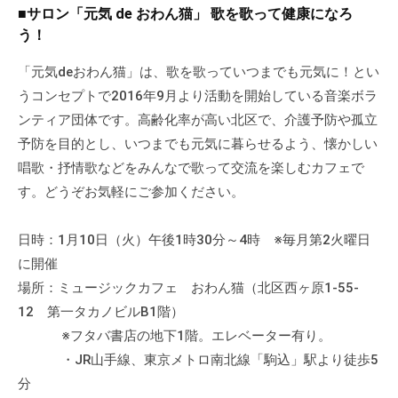
a
ぷ
■サロン「元気 de おわん猫」 歌を歌って健康になろ
ぷ
d
ら
う！
ら
m
ざ
ざ
i
「元気deおわん猫」は、歌を歌っていつまでも元気に！とい
」
n
うコンセプトで2016年9月より活動を開始している音楽ボラ
は
、
ンティア団体です。高齢化率が高い北区で、介護予防や孤立
N
予防を目的とし、いつまでも元気に暮らせるよう、懐かしい
P
唱歌・抒情歌などをみんなで歌って交流を楽しむカフェで
O
す。どうぞお気軽にご参加ください。
・
ボ
日時：1月10日（火）午後1時30分～4時 ※毎月第2火曜日
ラ
に開催
ン
場所：ミュージックカフェ おわん猫（北区西ヶ原1-55-
テ
12 第一タカノビルB1階）
ィ
※フタバ書店の地下1階。エレベーター有り。
ア
・JR山手線、東京メトロ南北線「駒込」駅より徒歩5
活
分
動