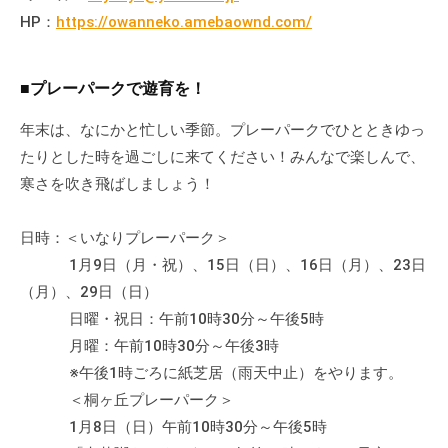
流
HP：
https://owanneko.amebaownd.com/
の
場
■プレーパークで遊育を！
で
す
年末は、なにかと忙しい季節。プレーパークでひとときゆっ
。
たりとした時を過ごしに来てください！みんなで楽しんで、
様
寒さを吹き飛ばしましょう！
々
な
日時：＜いなりプレーパーク＞
催
し
1月9日（月・祝）、15日（日）、16日（月）、23日
・
（月）、29日（日）
講
日曜・祝日：午前10時30分～午後5時
座
月曜：午前10時30分～午後3時
の
※午後1時ごろに紙芝居（雨天中止）をやります。
開
＜桐ヶ丘プレーパーク＞
催
1月8日（日）午前10時30分～午後5時
、