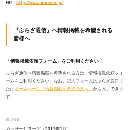
HP：
http://www.nirinsou.jp/
『ぷらざ通信』へ情報掲載を希望される
皆様へ
「情報掲載依頼フォーム」をご利用ください！
ぷらざ通信へ情報掲載を希望される方は、情報掲載依頼フォ
ームをご利用ください。なお、記入フォームはぷらざ窓口ま
たは
ホームページ「情報掲載を希望の方へ」
から入手できま
す。
投
前の投稿
稿
めっせーじぼーど（2017年1月）