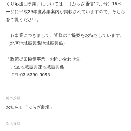
くり応援団事業」については、（ぷらざ通信12月号）15ペ
ージに平成29年度募集案内が掲載されていますので、そちら
をご覧ください。
各事業につきまして、皆様のご提案をお待ちしています。
（北区地域振興課地域振興係）
「政策提案協働事業」お問い合わせ先
北区地域振興課地域振興係
TEL:03-5390-0093
投
前の投稿
稿
お知らせ「ぷらざ劇場」
ナ
ビ
次の投稿