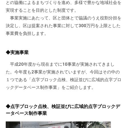
との協働によるまちづくりを進め、多様で豊かな地域社会を
流
実現することを目的とした制度です。
の
事業実施にあたって、区と団体とで協議のうえ役割分担を
場
で
決定し、区は提案された事業に対して300万円を上限とした
す
事業費を負担します。
。
様
◆実施事業
々
な
平成20年度から現在までに10事業が実施されてきまし
催
た。今年度も2事業が実施されていますが、今回はその中の
し
１つである「点字ブロック点検、検証並びに広域的点字ブロ
・
ックデータベース制作事業」をご紹介します。
講
座
の
◆点字ブロック点検、検証並びに広域的点字ブロックデ
開
ータベース制作事業
催
、