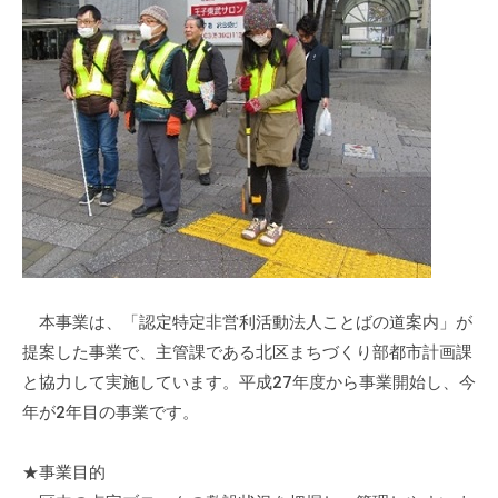
会
場
や
機
材
の
貸
出
な
ど
の
本事業は、「認定特定非営利活動法人ことばの道案内」が
事
業
提案した事業で、主管課である北区まちづくり部都市計画課
を
と協力して実施しています。平成27年度から事業開始し、今
お
年が2年目の事業です。
こ
な
★事業目的
っ