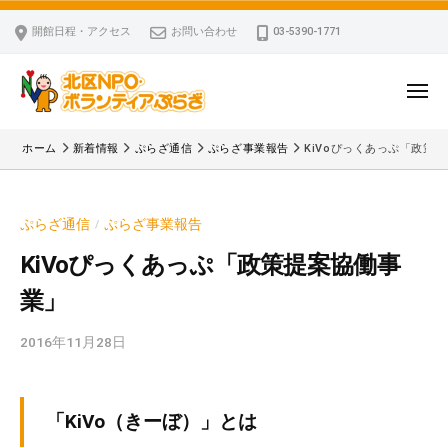
ー
コ
区
開館日程・アクセス
お問い合わせ
03-5390-1771
N
ン
P
テ
O
ン
メ
・
ニ
ツ
北
ュ
ボ
「
へ
ー
ホーム
新着情報
ぷらざ通信
ぷらざ事業報告
KiVoぴっくあっぷ「政策
ラ
区
北
ス
ン
区
N
キ
テ
N
P
ぷらざ通信
ぷらざ事業報告
/
ッ
ィ
P
O
ア
プ
O
KiVoぴっくあっぷ「政策提案協働事
・
ぷ
・
業」
ボ
ら
ボ
ざ
ラ
ラ
2016年11月28日
b
ン
ン
y
テ
テ
k
ィ
ィ
v
「KiVo（きーぼ）」とは
ア
ア
p