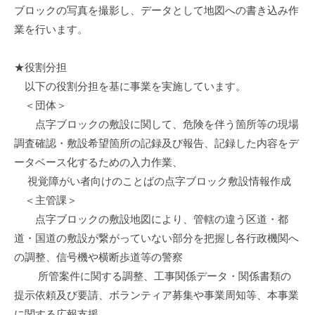
ブロックの写真を撮影し、データとして地図への書き込み作
業を行います。
★役割分担
以下の役割分担を基に事業を実施しています。
＜団体＞
点字ブロックの敷設に関して、危険を伴う箇所等の現場
調査確認・敷設希望箇所の記録及び報告、記録した内容をデ
ータベース化するための入力作業、
視覚障がい者向けのことばの点字ブロック敷設情報作成
＜主管課＞
点字ブロックの敷設地図により、管轄の違う区道・都
道・国道の敷設が繋がっていない部分を把握し各行政機関へ
の調整、信号機や横断歩道等の警察
所管案件に関する調整、工事関係データ・関係書類の
提示依頼及び要請、ボランティア募集や事業周知等、本事業
に関する広報支援