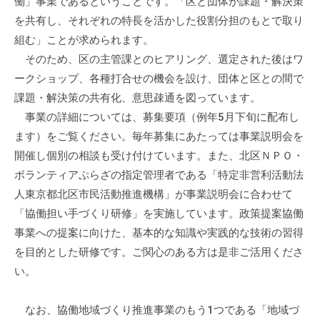
働」事業であるということです。「区と団体が課題・解決策
を共有し、それぞれの特長を活かした役割分担のもとで取り
組む」ことが求められます。
そのため、区の主管課とのヒアリング、選定された後はワ
ークショップ、各種打合せの機会を設け、団体と区との間で
課題・解決策の共有化、意思疎通を図っています。
事業の詳細については、募集要項（例年5月下旬に配布し
ます）をご覧ください。毎年募集にあたっては事業説明会を
開催し個別の相談も受け付けています。また、北区ＮＰＯ・
ボランティアぷらざの指定管理者である「特定非営利活動法
人東京都北区市民活動推進機構」が事業説明会に合わせて
「協働担い手づくり研修」を実施しています。政策提案協働
事業への提案に向けた、基本的な知識や実践的な技術の習得
を目的とした研修です。ご関心のある方は是非ご活用くださ
い。
なお、協働地域づくり推進事業のもう1つである「地域づ