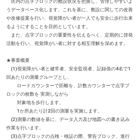
区内の点字ブロックの敷設状況を把握し、管理しやすいよ
て
うデータベース化します。これを基に、敷設に関しての改善
い
や改修提案を行い、視覚障がい者が一人でも安全に歩行出来
ま
るようにすることを目的としています。
す
また、点字ブロックの重要性を伝えるべく、定期的に啓発
。
活動を行い、視覚障がい者に対する相互理解を深めます。
場
所
は
★事業概要
北
(1)視覚障がい者と健常者、安全監視者、記録係の4名で1
と
回あたりの測量グループとし、
ぴ
ロードカウンターで距離を、計数カウンターで点字ブ
あ
ロックの枚数を 実測しながら
1
対象地を歩行します。
1
1か所あたり計2回の測量を実施します。
階
(2)測量の数値を基に、データ入力及び地図への書き込み
で
作業を行います。
す
(3)点字ブロックの点検・検証の際、警告ブロック、進行
。