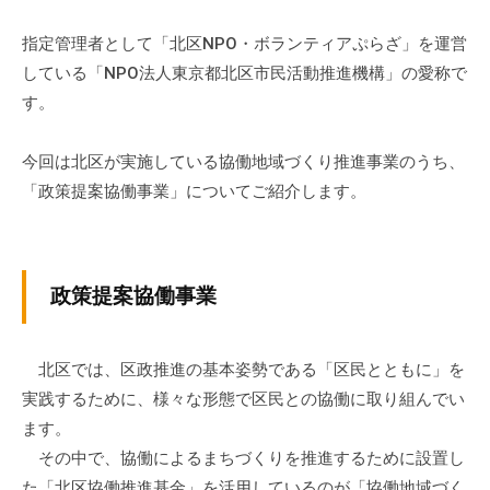
ぷ
-
ぷ
ら
a
指定管理者として「北区NPO・ボランティアぷらざ」を運営
ら
ざ
d
している「NPO法人東京都北区市民活動推進機構」の愛称で
ざ
」
m
す。
は
i
、
n
今回は北区が実施している協働地域づくり推進事業のうち、
N
「政策提案協働事業」についてご紹介します。
P
O
・
ボ
政策提案協働事業
ラ
ン
テ
北区では、区政推進の基本姿勢である「区民とともに」を
ィ
実践するために、様々な形態で区民との協働に取り組んでい
ア
ます。
活
その中で、協働によるまちづくりを推進するために設置し
動
た「北区協働推進基金」を活用しているのが「協働地域づく