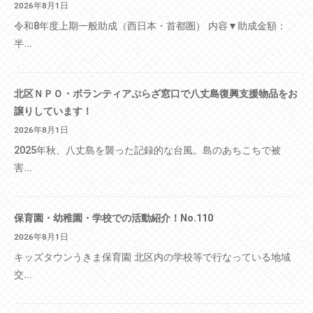
2026年8月1日
令和8年度上期一般助成（西日本・首都圏） 内容▼助成金額：
半...
北区ＮＰＯ・ボランティアぷらざ窓口で八丈島復興支援物品をお
譲りしています！
2026年8月1日
2025年秋、八丈島を襲った記録的な台風。島のあちこちで被
害...
保育園・幼稚園・学校での活動紹介！No.110
2026年8月1日
キッズタウンうきま保育園 北区内の学校等で行なっている地域
交...