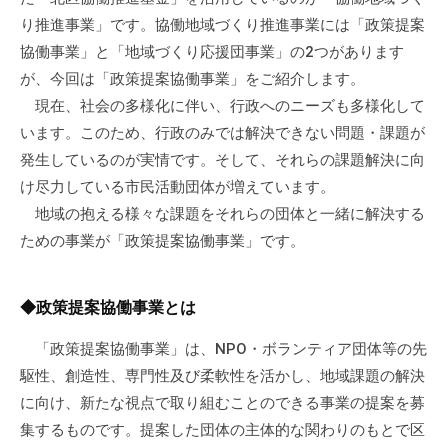
の
り推進事業」です。協働地域づくり推進事業には「政策提案
支
協働事業」と「地域づくり応援団事業」の2つがあります
援
が、今回は「政策提案協働事業」をご紹介します。
や
現在、社会の多様化に伴い、行政へのニーズも多様化して
、
います。このため、行政のみでは解決できない問題・課題が
活
発生しているのが実情です。そして、それらの課題解決に向
動
に
け尽力している市民活動団体が増えています。
関
地域の抱える様々な課題をそれらの団体と一緒に解決する
す
ための事業が「政策提案協働事業」です。
る
総
◆政策提案協働事業とは
合
的
「政策提案協働事業」は、NPO・ボランティア団体等の先
な
駆性、創造性、専門性及び柔軟性を活かし、地域課題の解決
情
に向け、新たな視点で取り組むことのできる事業の提案を募
報
集するものです。提案した団体の主体的な関わりのもとで区
交