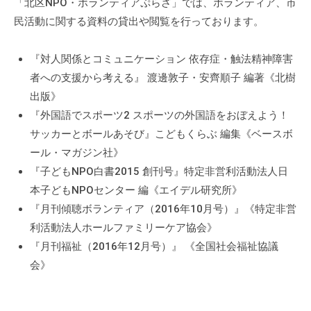
a
「北区NPO・ボランティアぷらざ」では、ボランティア、市
ぷ
ぷ
d
民活動に関する資料の貸出や閲覧を行っております。
ら
ら
m
ざ
ざ
i
」
『対人関係とコミュニケーション 依存症・触法精神障害
n
は
者への支援から考える』 渡邊敦子・安齊順子 編著《北樹
、
出版》
N
『外国語でスポーツ2 スポーツの外国語をおぼえよう！
P
サッカーとボールあそび』こどもくらぶ 編集《ベースボ
O
ール・マガジン社》
・
『子どもNPO白書2015 創刊号』特定非営利活動法人日
ボ
本子どもNPOセンター 編《エイデル研究所》
ラ
『月刊傾聴ボランティア（2016年10月号）』《特定非営
ン
利活動法人ホールファミリーケア協会》
テ
『月刊福祉（2016年12月号）』 《全国社会福祉協議
ィ
会》
ア
活
動