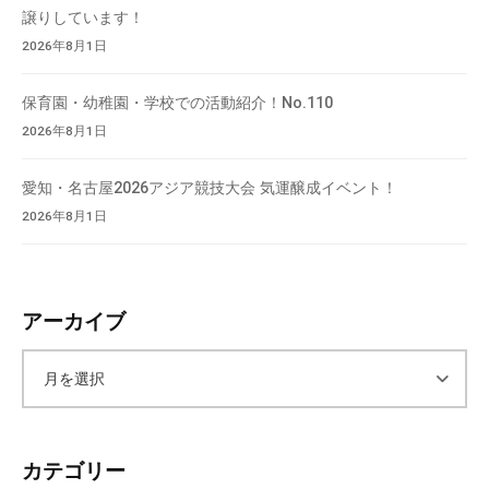
会
譲りしています！
場
2026年8月1日
や
機
保育園・幼稚園・学校での活動紹介！No.110
材
2026年8月1日
の
貸
愛知・名古屋2026アジア競技大会 気運醸成イベント！
出
2026年8月1日
な
ど
の
事
アーカイブ
業
を
ア
お
こ
ー
な
カテゴリー
っ