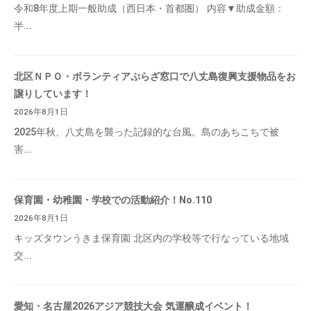
令和8年度上期一般助成（西日本・首都圏） 内容▼助成金額：
半...
北区ＮＰＯ・ボランティアぷらざ窓口で八丈島復興支援物品をお
譲りしています！
2026年8月1日
2025年秋、八丈島を襲った記録的な台風。島のあちこちで被
害...
保育園・幼稚園・学校での活動紹介！No.110
2026年8月1日
キッズタウンうきま保育園 北区内の学校等で行なっている地域
交...
愛知・名古屋2026アジア競技大会 気運醸成イベント！