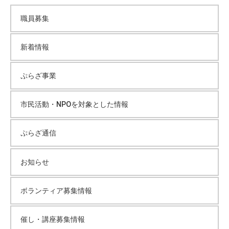
カ
て
職員募集
い
イ
ま
す
新着情報
ブ
。
場
ぷらざ事業
所
は
市民活動・NPOを対象とした情報
北
と
ぷらざ通信
ぴ
あ
お知らせ
1
1
階
ボランティア募集情報
で
す
催し・講座募集情報
。