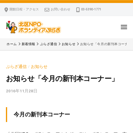
ー
コ
区
開館日程・アクセス
お問い合わせ
03-5390-1771
N
ン
P
テ
O
ン
メ
・
ニ
ツ
北
ュ
ボ
「
へ
ー
ホーム
新着情報
ぷらざ通信
お知らせ
お知らせ「今月の新刊本コーナー
ラ
区
北
ス
ン
区
N
キ
テ
N
P
ぷらざ通信
お知らせ
/
ッ
ィ
P
O
ア
プ
O
お知らせ「今月の新刊本コーナー」
・
ぷ
・
ボ
ら
2016年11月28日
b
ボ
ざ
ラ
y
ラ
ン
k
ン
v
テ
テ
今月の新刊本コーナー
p
ィ
ィ
-
ア
ア