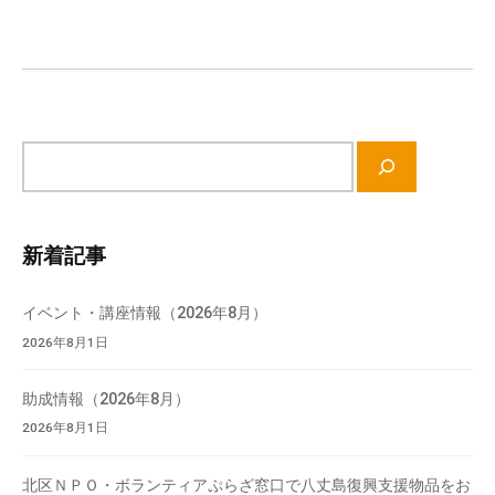
シ
流
ョ
の
ン
場
で
す
。
サ
様
イ
々
ト
な
内
新着記事
催
検
し
索
イベント・講座情報（2026年8月）
・
2026年8月1日
講
座
助成情報（2026年8月）
の
開
2026年8月1日
催
、
北区ＮＰＯ・ボランティアぷらざ窓口で八丈島復興支援物品をお