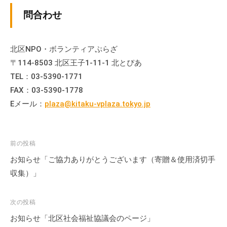
の
問合わせ
支
援
や
北区NPO・ボランティアぷらざ
、
〒114-8503 北区王子1-11-1 北とぴあ
活
TEL：03-5390-1771
動
FAX：03-5390-1778
に
Eメール：
plaza@kitaku-vplaza.tokyo.jp
関
す
る
投
前の投稿
総
稿
合
お知らせ「ご協力ありがとうございます（寄贈＆使用済切手
的
ナ
収集）」
な
ビ
情
ゲ
次の投稿
報
ー
お知らせ「北区社会福祉協議会のページ」
交