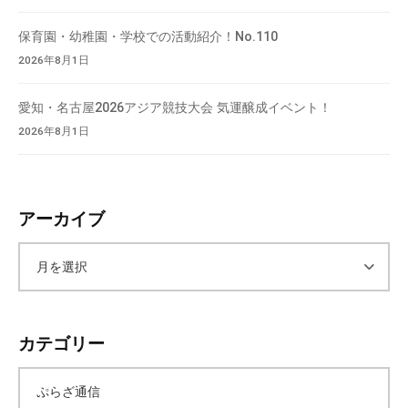
会
場
保育園・幼稚園・学校での活動紹介！No.110
や
2026年8月1日
機
材
愛知・名古屋2026アジア競技大会 気運醸成イベント！
の
2026年8月1日
貸
出
な
アーカイブ
ど
の
事
ア
業
を
ー
お
カテゴリー
こ
カ
な
ぷらざ通信
っ