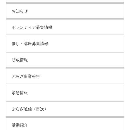
イ
て
お知らせ
い
ブ
ま
す
ボランティア募集情報
。
場
催し・講座募集情報
所
は
助成情報
北
と
ぷらざ事業報告
ぴ
あ
1
緊急情報
1
階
ぷらざ通信（目次）
で
す
活動紹介
。