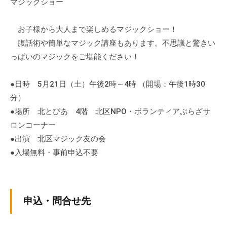
a
マジックショー
ぷ
ぷ
d
ら
ら
m
お子様から大人まで楽しめるマジックショー！
ざ
ざ
i
」
腹話術や簡単なマジック講座もあります。不思議と驚きい
n
は
っぱいのマジックをご堪能ください！
、
N
●日時 5月21日（土）午後2時～4時 （開場：午後1時30
P
分）
O
●場所 北とぴあ 4階 北区NPO・ボランティアぷらざサ
・
ロンコーナー
ボ
●出演 北区マジック友の会
ラ
●入場無料・事前申込不要
ン
テ
ィ
ア
申込・問合せ先
活
動