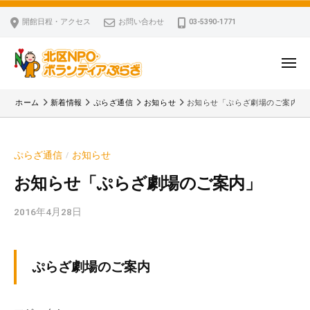
ー
コ
区
開館日程・アクセス
お問い合わせ
03-5390-1771
N
ン
P
テ
O
ン
メ
・
ニ
ツ
北
ュ
ボ
「
へ
ー
ホーム
新着情報
ぷらざ通信
お知らせ
お知らせ「ぷらざ劇場のご案内」
ラ
区
北
ス
ン
区
N
キ
テ
N
P
ぷらざ通信
お知らせ
/
ッ
ィ
P
O
ア
プ
O
お知らせ「ぷらざ劇場のご案内」
・
ぷ
・
ボ
ら
2016年4月28日
b
ボ
ざ
ラ
y
ラ
ン
k
ン
v
テ
テ
ぷらざ劇場のご案内
p
ィ
ィ
-
ア
ア