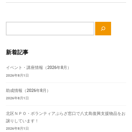
ン
流
の
場
サ
で
イ
す
ト
。
内
様
新着記事
検
々
索
な
イベント・講座情報（2026年8月）
催
2026年8月1日
し
・
助成情報（2026年8月）
講
2026年8月1日
座
の
北区ＮＰＯ・ボランティアぷらざ窓口で八丈島復興支援物品をお
開
譲りしています！
催
2026年8月1日
、