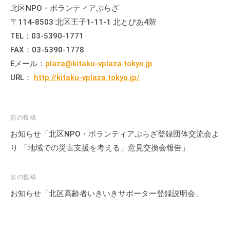
の
北区NPO・ボランティアぷらざ
支
〒114-8503 北区王子1-11-1 北とぴあ4階
援
TEL：03-5390-1771
や
FAX：03-5390-1778
、
Eメール：
plaza@kitaku-vplaza.tokyo.jp
活
URL：
http://kitaku-vplaza.tokyo.jp/
動
に
関
投
前の投稿
す
稿
お知らせ「北区NPO・ボランティアぷらざ登録団体交流会よ
る
ナ
総
り 「地域での災害支援を考える」意見交換会報告」
合
ビ
的
ゲ
次の投稿
な
ー
お知らせ「北区高齢者いきいきサポーター登録説明会」
情
シ
報
ョ
交