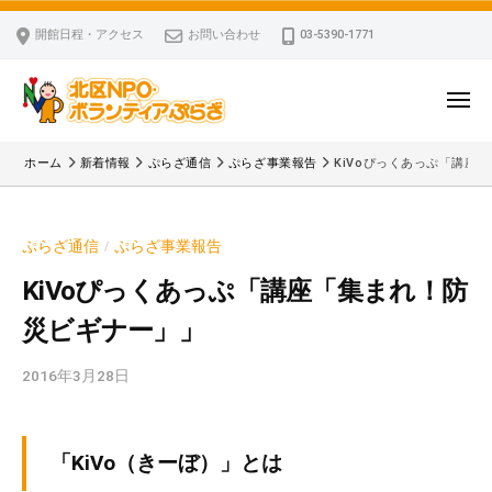
ー
コ
区
開館日程・アクセス
お問い合わせ
03-5390-1771
N
ン
P
テ
O
ン
メ
・
ニ
ツ
北
ュ
ボ
「
へ
ー
ホーム
新着情報
ぷらざ通信
ぷらざ事業報告
KiVoぴっくあっぷ「講座
ラ
区
北
ス
ン
区
N
キ
テ
N
P
ぷらざ通信
ぷらざ事業報告
/
ッ
ィ
P
O
ア
プ
O
KiVoぴっくあっぷ「講座「集まれ！防
・
ぷ
・
災ビギナー」」
ボ
ら
ボ
ざ
ラ
ラ
2016年3月28日
b
ン
ン
y
テ
テ
k
ィ
ィ
v
「KiVo（きーぼ）」とは
ア
ア
p