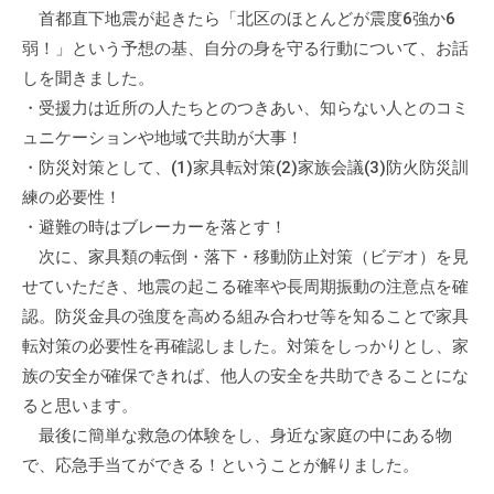
首都直下地震が起きたら「北区のほとんどが震度6強か6
て
い
弱！」という予想の基、自分の身を守る行動について、お話
ま
しを聞きました。
す
・受援力は近所の人たちとのつきあい、知らない人とのコミ
。
ュニケーションや地域で共助が大事！
場
・防災対策として、(1)家具転対策(2)家族会議(3)防火防災訓
所
練の必要性！
は
・避難の時はブレーカーを落とす！
北
次に、家具類の転倒・落下・移動防止対策（ビデオ）を見
と
せていただき、地震の起こる確率や長周期振動の注意点を確
ぴ
認。防災金具の強度を高める組み合わせ等を知ることで家具
あ
転対策の必要性を再確認しました。対策をしっかりとし、家
1
族の安全が確保できれば、他人の安全を共助できることにな
1
階
ると思います。
で
最後に簡単な救急の体験をし、身近な家庭の中にある物
す
で、応急手当てができる！ということが解りました。
。