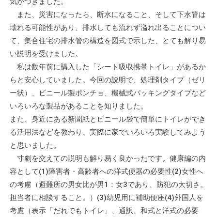
気がつきました。
流
また、災害になったら、断水になること、そして下水管は
の
壊れる可能性があり、排水しても流れず溢れ出ることについ
場
て、集合住宅の排水管の構造を図式で示した、とても解り易
で
い説明を受けました。
す
私は数年前に購入した「シート吸収携帯トイレ」があるか
。
様
らと安心していました。今回の説明で、処理剤タイプ（ゼリ
々
ー状）、ビニール製ポンチョ、機械式パッキングタイプなど
な
いろいろな製品があることを知りました。
催
また、身近にある新聞紙とビニール袋で簡単にトイレができ
し
る活用法などを教わり、実際に家でいろいろ実験してみよう
・
と思いました。
講
寸劇を交えての説明も解り易く良かったです。健康編の内
座
容として(1)障害者・高齢者への洋式便器の必要性(2)女性へ
の
の考慮（避難所の男女比が男1：女3であり、防犯の大切さ。
開
担当者に相談すること。）(3)幼児用に補助便座(4)外国人を
催
考慮（表示「だれでもトイレ」、通訳、和式と洋式の必要
、