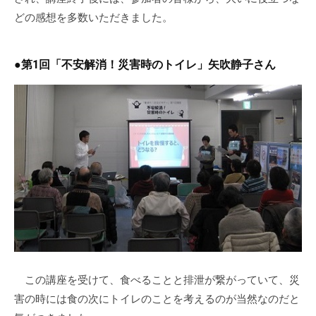
の
どの感想を多数いただきました。
支
援
や
●第1回「不安解消！災害時のトイレ」矢吹静子さん
、
活
動
に
関
す
る
総
合
的
な
情
この講座を受けて、食べることと排泄が繋がっていて、災
報
害の時には食の次にトイレのことを考えるのが当然なのだと
交