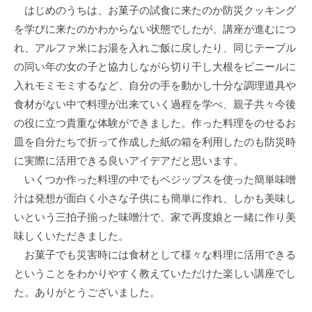
はじめのうちは、お菓子の試食に来たのか防災クッキング
を学びに来たのかわからない状態でしたが、講座が進むにつ
れ、アルファ米にお湯を入れご飯に戻したり、同じテーブル
の同い年の女の子と協力しながら切り干し大根をビニールに
入れモミモミするなど、自分の手を動かし十分な調理道具や
食材がない中で料理が出来ていく過程を学べ、親子共々今後
の役に立つ貴重な体験ができました。作った料理をのせるお
皿を自分たちで折って作成した紙の箱を利用したのも防災時
に実際に活用できる良いアイデアだと思います。
いくつか作った料理の中でもベジップスを使った簡単味噌
汁は発想が面白く小さな子供にも簡単に作れ、しかも美味し
いという三拍子揃った味噌汁で、家で再度娘と一緒に作り美
味しくいただきました。
お菓子でも災害時には食材として様々な料理に活用できる
ということをわかりやすく教えていただけた楽しい講座でし
た。ありがとうございました。