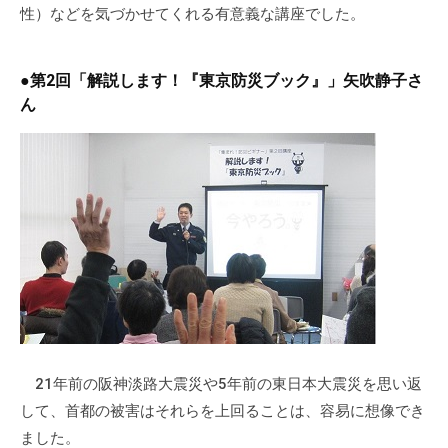
性）などを気づかせてくれる有意義な講座でした。
会
場
や
●第2回「解説します！『東京防災ブック』」矢吹静子さ
機
ん
材
の
貸
出
な
ど
の
事
業
を
お
21年前の阪神淡路大震災や5年前の東日本大震災を思い返
こ
して、首都の被害はそれらを上回ることは、容易に想像でき
な
ました。
っ