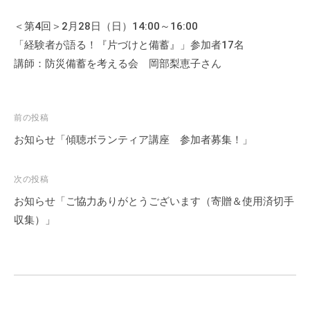
＜第4回＞2月28日（日）14:00～16:00
「経験者が語る！『片づけと備蓄』」参加者17名
講師：防災備蓄を考える会 岡部梨恵子さん
投
前の投稿
稿
お知らせ「傾聴ボランティア講座 参加者募集！」
ナ
ビ
次の投稿
ゲ
お知らせ「ご協力ありがとうございます（寄贈＆使用済切手
ー
収集）」
シ
ョ
ン