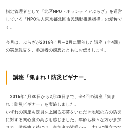
ぷ
-
ぷ
ら
a
指定管理者として「北区NPO・ボランティアぷらざ」を運営
ら
ざ
d
している「NPO法人東京都北区市民活動推進機構」の愛称で
ざ
」
m
す。
は
i
、
n
今月は、ぷらざが2016年1月～2月に開催した講座（全4回）
N
の実施報告を、参加者の感想とともにお伝えします。
P
O
・
ボ
講座「集まれ！防災ビギナー」
ラ
ン
テ
2016年1月30日から2月28日まで、全4回の講座「集ま
ィ
れ！防災ビギナー」を実施しました。
ア
いずれの講座も定員を上回る応募をいただき地域の方の防災
活
に対する関心度の高さを感じました。年齢も様々な方が参加
動
され、講座終了後には、参加者の皆様から、大いに役立つな