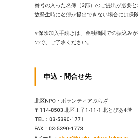
番号の入った名簿（3部）のご提出が必要と
な
催
故発生時に名簿が提出できない場合には保
し
・
※保険加入手続きは、金融機関での振込み
講
ので、ご了承ください。
座
の
開
申込・問合せ先
催
、
会
北区NPO・ボランティアぷらざ
場
〒114-8503 北区王子1-11-1 北とぴあ4階
や
TEL：03-5390-1771
機
FAX：03-5390-1778
材
Eメール：
plaza@kitaku-vplaza.tokyo.jp