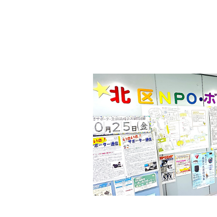
す
ン
。
場
所
は
北
と
ぴ
あ
1
1
階
で
す
。