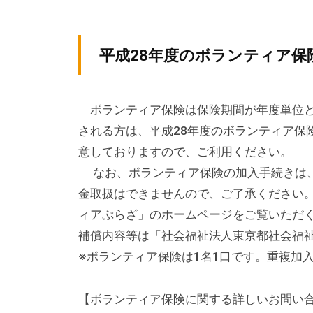
テ
y
ィ
ィ
k
ア
v
ア
平成28年度のボランティア保
ぷ
p
ぷ
ら
-
ら
ざ
a
ボランティア保険は保険期間が年度単位と
ざ
」
d
される方は、平成28年度のボランティア保
は
m
意しておりますので、ご利用ください。
i
、
なお、ボランティア保険の加入手続きは、
n
N
金取扱はできませんので、ご了承ください
P
ィアぷらざ」のホームページをご覧いただ
O
補償内容等は「社会福祉法人東京都社会福
・
※ボランティア保険は1名1口です。重複加
ボ
ラ
【ボランティア保険に関する詳しいお問
ン