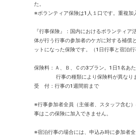
る
た。
総
※ボランティア保険は1人１口です。重複加
合
的
『行事保険』：国内におけるボランティア
な
体が行う行事の参加者のケガに対する補償
情
ットになった保険です。（1日行事と宿泊行
報
交
保険料：Ａ、Ｂ、Ｃの3プラン。1日1名あた
流
行事の種類により保険料が異なります
の
受 付：行事の1週間前まで
場
で
※行事参加者全員（主催者、スタッフ含む
す
事はこの保険に加入できません。
。
様
※宿泊行事の場合には、申込み時に参加者
々