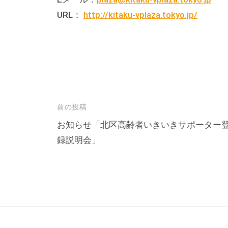
の
URL：
http://kitaku-vplaza.tokyo.jp/
貸
出
な
ど
の
事
業
投
前の投稿
を
稿
お知らせ「北区高齢者いきいきサポーター
お
録説明会」
ナ
こ
ビ
な
ゲ
っ
ー
て
シ
い
ま
ョ