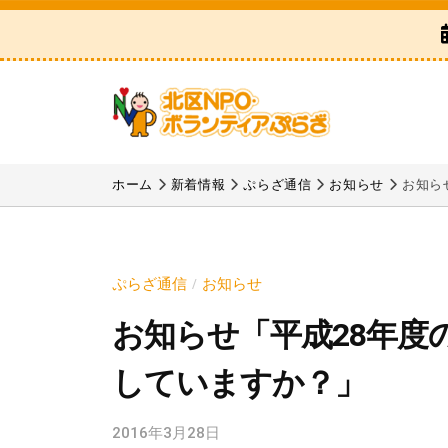
区
コ
N
ン
P
テ
O
ン
・
ツ
ボ
北
「
へ
ラ
区
北
ホーム
新着情報
ぷらざ通信
お知らせ
お知ら
ス
ン
区
N
テ
キ
N
P
ィ
ッ
P
ア
O
プ
ぷらざ通信
お知らせ
/
O
ぷ
・
お知らせ「平成28年度
・
ら
ボ
ボ
ざ
していますか？」
ラ
ラ
ン
ン
2016年3月28日
b
テ