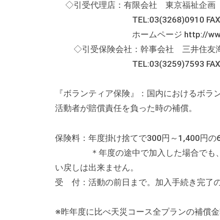
◇引受代理店：有限会社 東京福祉企画
テ
TEL:03(3268)0910 FAX:03(
ィ
ホームページ http://www.toky
ア
◇引受保険会社：幹事会社 三井住友海
活
TEL:03(3259)7593 FAX:03(
動
の
支
『ボランティア保険』：国内におけるボラ
援
活動者が賠償責任を負った時の補償。
や
、
保険料：年度掛け捨てで300円～1,400円の
活
＊年度の途中で加入した場合でも、保
動
い戻しは出来ません。
に
受 付：活動の前日まで。加入手続き完了
関
す
※昨年度に比べ天災コース全プランの補償