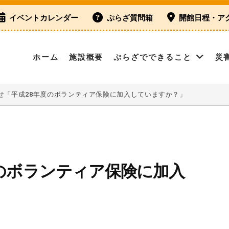
イベントカレンダー
ぷらざ質問箱
開館日程・ア
ホーム
施設概要
ぷらざでできること
災
せ「平成28年度のボランティア保険に加入していますか？」
のボランティア保険に加入