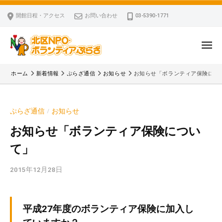
ー
コ
区
開館日程・アクセス
お問い合わせ
03-5390-1771
N
ン
P
テ
O
ン
メ
・
ニ
ツ
北
ュ
ボ
「
へ
ー
ホーム
新着情報
ぷらざ通信
お知らせ
お知らせ「ボランティア保険につ
ラ
区
北
ス
ン
区
N
キ
テ
N
P
ぷらざ通信
お知らせ
/
ッ
ィ
P
O
ア
プ
O
お知らせ「ボランティア保険につい
・
ぷ
・
て」
ボ
ら
ボ
ざ
ラ
ラ
2015年12月28日
b
ン
ン
y
テ
テ
k
ィ
ィ
v
平成27年度のボランティア保険に加入し
ア
ア
p