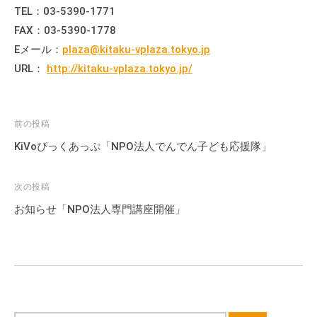
TEL：03-5390-1771
FAX：03-5390-1778
Eメール：
plaza@kitaku-vplaza.tokyo.jp
URL：
http://kitaku-vplaza.tokyo.jp/
投
前の投稿
稿
KiVoぴっくあっぷ「NPO法人でんでん子ども応援隊」
ナ
ビ
次の投稿
ゲ
お知らせ「NPO法人専門講座開催」
ー
シ
ョ
ン