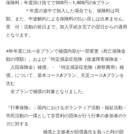
保険料：年度掛け捨てで300円～1,400円の6プラン
流
＊年度の途中で加入した場合でも、保険料は同
の
額。また、中途解約による保険料の払い戻しは出来ません。
場
で
受 付：活動の前日まで。加入手続き完了の翌日からの適用
す
となります。
。
様
※昨年度に比べ全プランで補償内容が一部変更（死亡保険金
々
額の増額）。および「特定感染症危険（後遺障害保険金・
な
入院保険金）補償」・ 「特定感染症危険（葬祭費用）補
催
償」について、基本コースAプラン、天災コースAプランを
し
含む
・
全プランで補償の対象となりました。
講
座
『行事保険』：国内におけるボランティア活動・福祉活動・
の
市民活動の一環として非営利の団体が行う行事の参加者のケ
開
催
ガに対する
、
補償と主催者が賠償責任を負った時の賠