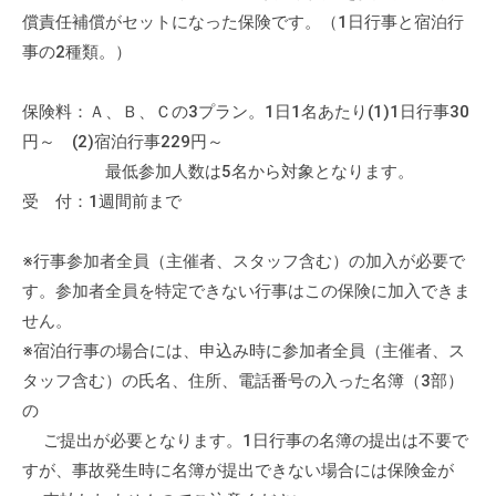
会
償責任補償がセットになった保険です。（1日行事と宿泊行
場
事の2種類。）
や
機
保険料：Ａ、Ｂ、Ｃの3プラン。1日1名あたり(1)1日行事30
材
円～ (2)宿泊行事229円～
の
最低参加人数は5名から対象となります。
貸
受 付：1週間前まで
出
な
※行事参加者全員（主催者、スタッフ含む）の加入が必要で
ど
す。参加者全員を特定できない行事はこの保険に加入できま
の
せん。
事
業
※宿泊行事の場合には、申込み時に参加者全員（主催者、ス
を
タッフ含む）の氏名、住所、電話番号の入った名簿（3部）
お
の
こ
ご提出が必要となります。1日行事の名簿の提出は不要で
な
すが、事故発生時に名簿が提出できない場合には保険金が
っ