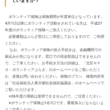
ていますか？
ぷ
-
ぷ
ら
a
ら
ざ
d
ボランティア保険は保険期間が年度単位となっています。
ざ
」
m
4月1日以降にボランティア活動をされている方は、平成27
は
i
年度のボランティア保険へご加入ください。
、
n
必要書類はぷらざ窓口にご用意しておりますので、ご利用
N
ください。
P
なお、ボランティア保険の加入手続きは、金融機関での
O
振込みが先になります。窓口での現金取扱はできませんの
・
で、ご了承ください。お手続き方法の詳細は、「北区ＮＰ
ボ
Ｏ・ボランティアぷらざ」のホームページをご覧いただく
ラ
ン
か、直接お問い合わせください。保険のプラン、補償内容等
テ
は「社会福祉法人東京都社会福祉協議会」のホームページで
ィ
ご覧いただけます。
ア
※26年度の用紙は使用できませんので、ご注意ください。
活
※ボランティア保険は1名1口です。重複加入にならないよ
動
うご注意ください。