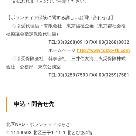
支払われませんのでご注意ください。
て
い
【ボランティア保険に関する詳しいお問い合わせは】
ま
◇引受代理店：有限会社 東京福祉企画（東京都社会福
す
祉協議会指定保険代理店）
。
TEL:03(3268)0910 FAX:03(3268)8832
場
ホームページ
http://www.tokyo-fk.com
所
は
◇引受保険会社：幹事会社 三井住友海上火災保険株式
北
会社 公務部 東京公務室
と
TEL:03(3259)7593 FAX:03(3259)7581
ぴ
あ
1
申込・問合せ先
1
階
で
北区NPO・ボランティアぷらざ
す
〒114-8503 北区王子1-11-1 北とぴあ4階
。