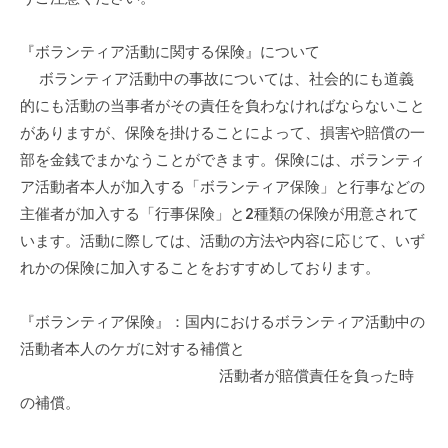
の
支
『ボランティア活動に関する保険』について
援
ボランティア活動中の事故については、社会的にも道義
や
的にも活動の当事者がその責任を負わなければならないこと
、
がありますが、保険を掛けることによって、損害や賠償の一
活
部を金銭でまかなうことができます。保険には、ボランティ
動
に
ア活動者本人が加入する「ボランティア保険」と行事などの
関
主催者が加入する「行事保険」と2種類の保険が用意されて
す
います。活動に際しては、活動の方法や内容に応じて、いず
る
れかの保険に加入することをおすすめしております。
総
合
『ボランティア保険』：国内におけるボランティア活動中の
的
活動者本人のケガに対する補償と
な
活動者が賠償責任を負った時
情
の補償。
報
交