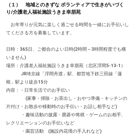
a
ぷ
（１） 地域とのきずな ボランティアで生きがいづく
ぷ
d
ら
り/介護老人福祉施設うきま幸朋苑
ら
m
ざ
ざ
i
お年寄りが元気に楽しく過ごせる時間を一緒にお手伝いし
」
n
てくださる方を募集しています。
は
、
N
日時：365日、ご都合のよい日時(2時間～3時間程度でも構
P
いません)
O
場所：介護老人福祉施設うきま幸朋苑（北区浮間5-13-1）
・
JR埼京線「浮間舟渡」駅、都営地下鉄三田線「蓮
ボ
根」駅より徒歩15分
ラ
内容：・日常生活でのお手伝い
ン
(家事・掃除・お茶出し・おやつ準備・キッチンの
テ
片付け・お散歩や移動時のお手伝い・お話し相手など)
ィ
・趣味活動の披露・囲碁や将棋・ゲームのお相手、
ア
レクリエーションのお手伝いなど
活
・園芸活動 (施設内花壇の手入れなど)
動