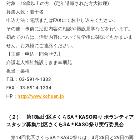
対象：18歳以上の方 (定年退職された方大歓迎)
の
支
募集人数：若干名
援
申込方法：電話またはFAXにてお申し込みください。
や
その他：事前に活動内容の相談や施設見学などを行います。
、
初めての方は、活動内容について見学後に確認でもかまいま
活
せん。お気軽にご連絡ください。
動
【主催・申込・問合せ先】
に
介護老人福祉施設うきま幸朋苑
関
担当：栗栖
す
TEL：03-5914-1333
る
FAX：03-5914-1334
総
HP：
http://www.kohoen.jp
合
的
な
（２） 第18回北区さくらSA＊KASO祭り ボランティア
情
スタッフ募集/北区さくらSA＊KASO祭り実行委員会
報
交
第18回北区さくらSA＊KASO祭りは、3月28日と29日の両