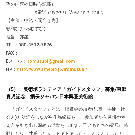
望の内容や日時を記載）
※電話でもお申し込みいただけます。
【主催・申込・問合せ先】
彩結び(いろむすび)
担当：赤星
TEL：080-3512-7876
FAX：
Eメール：
iromusubi@gmail.com
HP：
http://www.ameblo.jp/iromusubi/
（5） 美術ボランティア「ガイドスタッフ」募集/東郷
青児記念 損保ジャパン日本興亜美術館
「ガイドスタッフ」とは、鑑賞会参加者(児童・生徒・社
会人)と対話をしながら作品鑑賞をし、参加者から感想や考
え方を引き出し深める活動をします。子どもたちの発見に感
動したり、共感したり、ドキドキしたり、わくわくしたり…