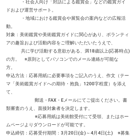
・社会人向け「対話による鑑賞会」などの鑑賞ガイ
ドおよび運営サポート。
・地域における鑑賞会や展覧会の案内などの広報活
動。
対象：美術鑑賞や美術鑑賞ガイドに関心があり、ボランティ
アの趣旨および活動内容をご理解いただいたうえで、
共に学び活動する意欲がある、満18歳以上(応募時点)
の方。 ※原則としてパソコンでのメール連絡が可能な
方。
申込方法：応募用紙に必要事項をご記入のうえ、作文（テー
マ「美術鑑賞ガイドへの期待・抱負」1200字程度）を添え
て、
郵送・FAX・Eメールにてご提出ください。書
類審査のうえ、面接対象者を決定します。
※応募用紙は美術館受付にて受領、またはホー
ムページよりダウンロードが可能です。
申込締切：応募受付期間：3月20日(金)～4月4日(土) ※募集