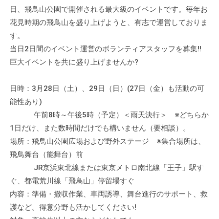
流
日、飛鳥山公園で開催される最大級のイベントです。毎年お
の
花見時期の飛鳥山を盛り上げようと、有志で運営しておりま
場
す。
で
当日2日間のイベント運営のボランティアスタッフを募集!!
す
巨大イベントを共に盛り上げませんか?
。
様
日時：3月28日（土）、29日（日）(27日（金）も活動の可
々
能性あり)
な
午前8時～午後5時（予定）＜雨天決行＞ ※どちらか
催
1日だけ、また数時間だけでも構いません（要相談）。
し
・
場所：飛鳥山公園広場および野外ステージ ※集合場所は、
講
飛鳥舞台（能舞台）前
座
JR京浜東北線または東京メトロ南北線「王子」駅す
の
ぐ、都電荒川線「飛鳥山」停留場すぐ
開
内容：準備・撤収作業、車両誘導、舞台進行のサポート、救
催
護など。得意分野も活かしてください!
、