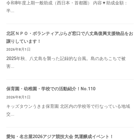
令和8年度上期一般助成（西日本・首都圏） 内容▼助成金額：
半...
北区ＮＰＯ・ボランティアぷらざ窓口で八丈島復興支援物品をお
譲りしています！
2026年8月1日
2025年秋、八丈島を襲った記録的な台風。島のあちこちで被
害...
保育園・幼稚園・学校での活動紹介！No.110
2026年8月1日
キッズタウンうきま保育園 北区内の学校等で行なっている地域
交...
愛知・名古屋2026アジア競技大会 気運醸成イベント！