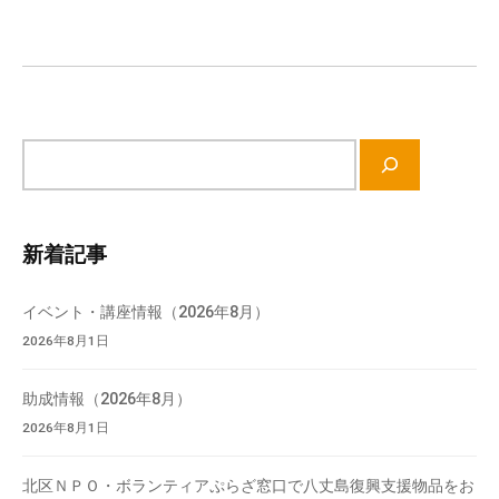
ー
シ
ョ
ン
サ
イ
ト
内
新着記事
検
索
イベント・講座情報（2026年8月）
2026年8月1日
助成情報（2026年8月）
2026年8月1日
北区ＮＰＯ・ボランティアぷらざ窓口で八丈島復興支援物品をお