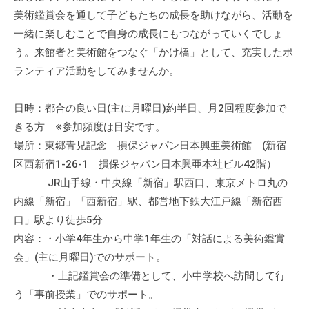
美術鑑賞会を通して子どもたちの成長を助けながら、活動を
一緒に楽しむことで自身の成長にもつながっていくでしょ
う。来館者と美術館をつなぐ「かけ橋」として、充実したボ
ランティア活動をしてみませんか。
日時：都合の良い日(主に月曜日)約半日、月2回程度参加で
きる方 ※参加頻度は目安です。
場所：東郷青児記念 損保ジャパン日本興亜美術館 (新宿
区西新宿1-26-1 損保ジャパン日本興亜本社ビル42階）
JR山手線・中央線「新宿」駅西口、東京メトロ丸の
内線「新宿」「西新宿」駅、都営地下鉄大江戸線「新宿西
口」駅より徒歩5分
内容：・小学4年生から中学1年生の「対話による美術鑑賞
会」(主に月曜日)でのサポート。
・上記鑑賞会の準備として、小中学校へ訪問して行
う「事前授業」でのサポート。