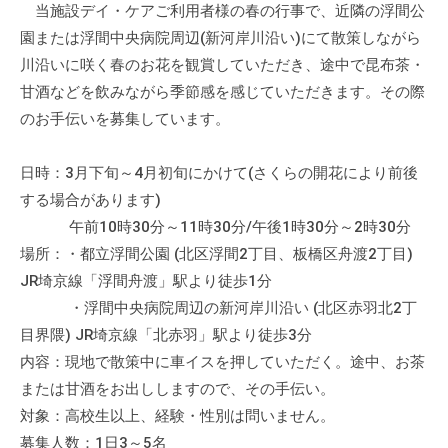
当施設デイ・ケアご利用者様の春の行事で、近隣の浮間公
て
園または浮間中央病院周辺(新河岸川沿い)にて散策しながら
い
川沿いに咲く春のお花を観賞していただき、途中で昆布茶・
ま
甘酒などを飲みながら季節感を感じていただきます。その際
す
。
のお手伝いを募集しています。
場
所
日時：3月下旬～4月初旬にかけて(さくらの開花により前後
は
する場合があります)
北
午前10時30分～11時30分/午後1時30分～2時30分
と
場所：・都立浮間公園 (北区浮間2丁目、板橋区舟渡2丁目)
ぴ
JR埼京線「浮間舟渡」駅より徒歩1分
あ
・浮間中央病院周辺の新河岸川沿い (北区赤羽北2丁
1
目界隈) JR埼京線「北赤羽」駅より徒歩3分
1
内容：現地で散策中に車イスを押していただく。途中、お茶
階
または甘酒をお出ししますので、その手伝い。
で
対象：高校生以上、経験・性別は問いません。
す
。
募集人数：1日3～5名