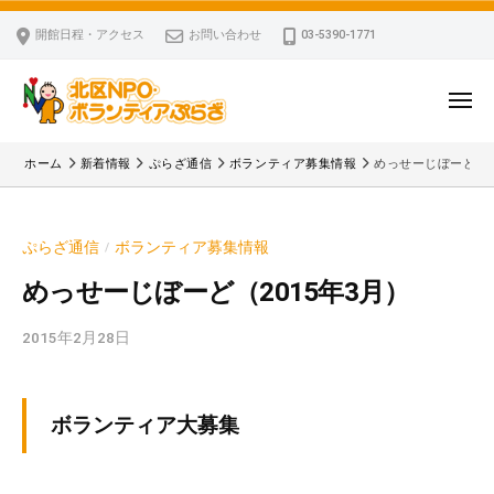
ー
コ
区
開館日程・アクセス
お問い合わせ
03-5390-1771
N
ン
P
テ
O
ン
メ
・
ニ
ツ
北
ュ
ボ
「
へ
ー
ホーム
新着情報
ぷらざ通信
ボランティア募集情報
めっせーじぼーど（2
ラ
区
北
ス
ン
区
N
キ
テ
N
P
ぷらざ通信
ボランティア募集情報
/
ッ
ィ
P
O
ア
プ
O
めっせーじぼーど（2015年3月）
・
ぷ
・
ボ
ら
2015年2月28日
b
ボ
ざ
ラ
y
ラ
ン
k
ン
v
テ
テ
ボランティア大募集
p
ィ
ィ
-
ア
ア