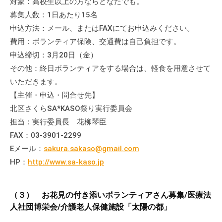
対象：高校生以上の方ならどなたでも。
会
募集人数：1日あたり15名
場
申込方法：メール、またはFAXにてお申込みください。
や
費用：ボランティア保険、交通費は自己負担です。
機
申込締切：3月20日（金）
材
その他：終日ボランティアをする場合は、軽食を用意させて
の
いただきます。
貸
出
【主催・申込・問合せ先】
な
北区さくらSA*KASO祭り実行委員会
ど
担当：実行委員長 花柳琴臣
の
FAX：03-3901-2299
事
Eメール：
sakura.sakaso@gmail.com
業
HP：
http://www.sa-kaso.jp
を
お
こ
（３） お花見の付き添いボランティアさん募集/医療法
な
人社団博栄会/介護老人保健施設「太陽の都」
っ