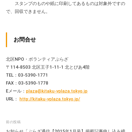
スタンプのものや紙に印刷してあるものは対象外ですの
流
の
で、回収できません。
場
で
す
お問合せ
。
様
々
北区NPO・ボランティアぷらざ
な
〒114-8503 北区王子1-11-1 北とぴあ4階
催
TEL：03-5390-1771
し
FAX：03-5390-1778
・
Eメール：
plaza@kitaku-vplaza.tokyo.jp
講
URL：
http://kitaku-vplaza.tokyo.jp/
座
の
開
催
投
前の投稿
、
稿
お知らせ「ぷらざ通信【2015年1月号】掲載記事申し込み締