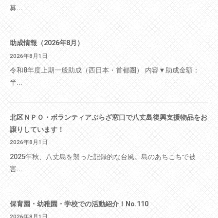
募...
助成情報（2026年8月）
2026年8月1日
令和8年度上期一般助成（西日本・首都圏） 内容▼助成金額：
半...
北区ＮＰＯ・ボランティアぷらざ窓口で八丈島復興支援物品をお
譲りしています！
2026年8月1日
2025年秋、八丈島を襲った記録的な台風。島のあちこちで被
害...
保育園・幼稚園・学校での活動紹介！No.110
2026年8月1日