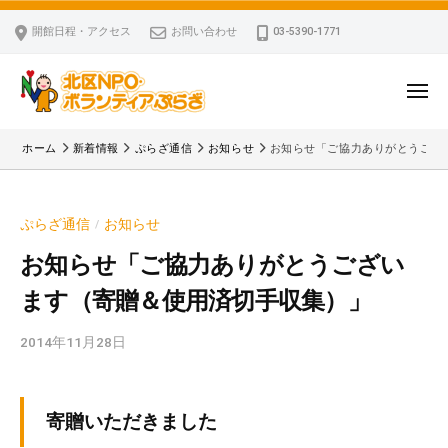
ー
コ
区
開館日程・アクセス
お問い合わせ
03-5390-1771
N
ン
P
テ
O
ン
メ
・
ニ
ツ
北
ュ
ボ
「
へ
ー
ホーム
新着情報
ぷらざ通信
お知らせ
お知らせ「ご協力ありがとうござ
ラ
区
北
ス
ン
区
N
キ
テ
N
P
ぷらざ通信
お知らせ
/
ッ
ィ
P
O
ア
プ
O
お知らせ「ご協力ありがとうござい
・
ぷ
・
ます（寄贈＆使用済切手収集）」
ボ
ら
ボ
ざ
ラ
ラ
2014年11月28日
b
ン
ン
y
テ
テ
k
ィ
ィ
v
寄贈いただきました
ア
ア
p