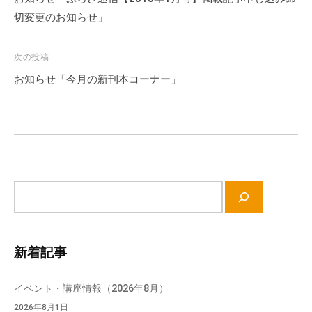
会
ナ
切変更のお知らせ」
場
ビ
や
ゲ
次の投稿
機
ー
お知らせ「今月の新刊本コーナー」
材
シ
の
ョ
貸
ン
出
な
ど
の
サ
事
イ
業
ト
を
内
新着記事
お
検
こ
索
イベント・講座情報（2026年8月）
な
っ
2026年8月1日