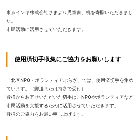
ぷ
-
ぷ
ら
a
東京インキ株式会社さまより児童書、机を寄贈いただきまし
ら
ざ
d
た。
ざ
」
m
市民活動に活用させていただきます。
は
i
、
n
N
P
使用済切手収集にご協力をお願いします
O
・
「北区NPO・ボランティアぷらざ」では、使用済切手を集め
ボ
ています。（郵送または持参で受付）
ラ
ン
皆様からお寄せいただいた切手は、NPOやボランティアなど
テ
市民活動を支援するために活用させていただきます。
ィ
皆様のご協力をお願い申し上げます。
ア
活
動