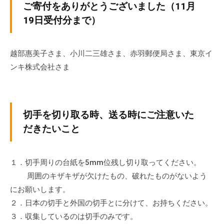
ご寄付をありがとうございました（11月
の
支
19日受付分まで）
援
や
越部惠美子さま、小川二三雄さま、赤羽郵便局さま、東京イ
、
ンキ株式会社さま
活
動
に
関
切手を切り取る時、送る時にご注意いた
す
だきたいこと
る
総
合
１．切手周りの台紙を5mm位残し切り取ってください。
的
周囲のキザキザが欠けたもの、破れたものがないよう
な
にお願いします。
情
２．日本の切手と外国の切手とに分けて、お持ちください。
報
３．収集しているのは切手のみです。
交