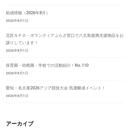
て
い
助成情報（2026年8月）
ま
2026年8月1日
す
。
北区ＮＰＯ・ボランティアぷらざ窓口で八丈島復興支援物品をお
場
譲りしています！
所
2026年8月1日
は
北
保育園・幼稚園・学校での活動紹介！No.110
と
2026年8月1日
ぴ
あ
愛知・名古屋2026アジア競技大会 気運醸成イベント！
1
2026年8月1日
1
階
で
す
アーカイブ
。