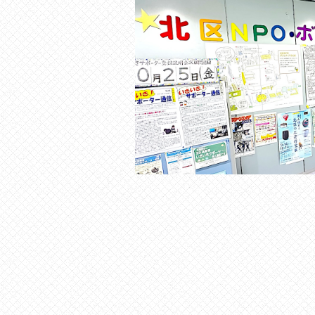
の
貸
出
な
ど
の
事
業
を
お
こ
な
っ
て
い
ま