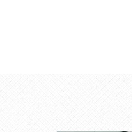
な
催
し
・
講
座
の
開
催
、
会
場
や
機
材