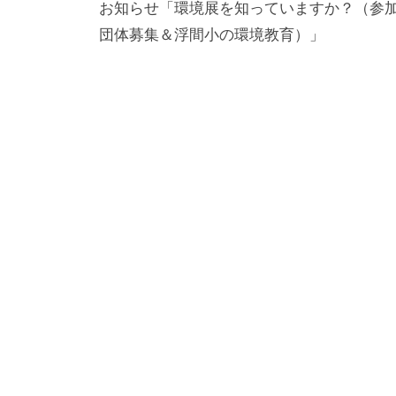
る
稿
お知らせ「環境展を知っていますか？（参
総
団体募集＆浮間小の環境教育）」
ナ
合
ビ
的
ゲ
な
ー
情
シ
報
交
ョ
流
ン
の
場
で
す
。
様
々