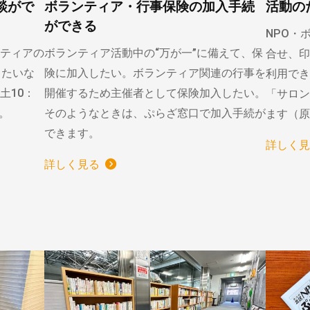
談がで
ボランティア・行事保険の加入手続
活動の
ができる
NPO・
ティアの
ボランティア活動中の“万が一”に備えて、保
合せ、印
りたいな
険に加入したい。ボランティア関連の行事を
利用でき
土10：
開催するため主催者として保険加入したい。
「サロン
）。
そのようなときは、ぷらざ窓口で加入手続が
ます（原
できます。
詳しく見
詳しく見る