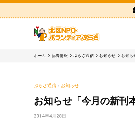
区
コ
N
ン
P
テ
O
ン
・
ツ
ボ
北
「
へ
ラ
区
北
ホーム
新着情報
ぷらざ通信
お知らせ
お知ら
ス
ン
区
N
テ
キ
N
P
ィ
ッ
P
ア
O
プ
ぷらざ通信
お知らせ
/
O
ぷ
・
お知らせ「今月の新刊
・
ら
ボ
ボ
ざ
ラ
2014年4月28日
b
ラ
y
ン
ン
k
テ