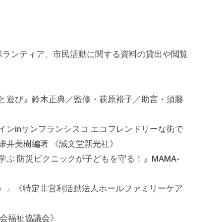
ボランティア、市民活動に関する資料の貸出や閲覧
と遊び』鈴木正典／監修・萩原裕子／助言・須藤
ンinサンフランシスコ エコフレンドリーな街で
碓井美樹編著 《誠文堂新光社》
ぶ 防災ピクニックが子どもを守る！』MAMA-
号）』《特定非営利活動法人ホールファミリーケア
社会福祉協議会》