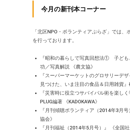
テ
v
ィ
今月の新刊本コーナー
ィ
p
ア
ア
-
ぷ
a
ぷ
「北区NPO・ボランティアぷらざ」では、
ら
d
ら
を行っております。
ざ
m
ざ
」
i
『昭和の暮らしで写真回想法① 子ども
は
n
功／写真解説 《農文協》
、
N
『スーパーマーケットのグロサリーデザイ
P
見つけた、いま注目の食品＆日用雑貨』
O
『災害時に役立つサバイバル術を楽しく学
・
PLUG編著 《KADOKAWA》
ボ
『月刊傾聴ボランティア（2014年3月
ラ
協会》
ン
『月刊福祉（2014年5月号）』 《全国