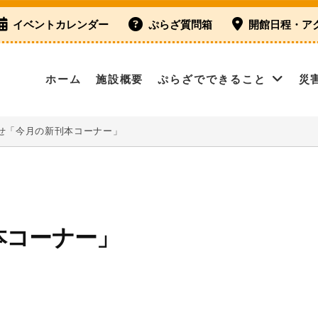
イベントカレンダー
ぷらざ質問箱
開館日程・ア
ホーム
施設概要
ぷらざでできること
災
せ「今月の新刊本コーナー」
本コーナー」