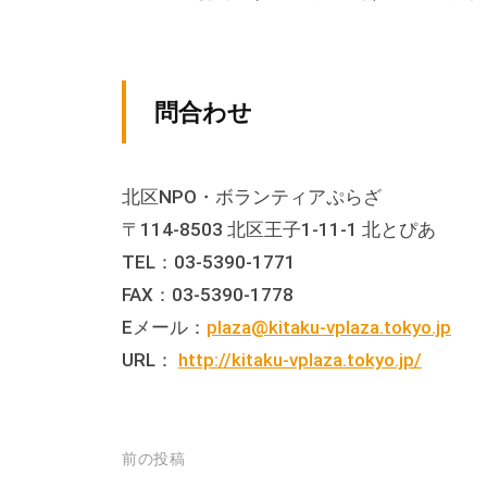
テ
ィ
ア
問合わせ
活
動
の
北区NPO・ボランティアぷらざ
支
〒114-8503 北区王子1-11-1 北とぴあ
援
TEL：03-5390-1771
や
FAX：03-5390-1778
、
Eメール：
plaza@kitaku-vplaza.tokyo.jp
活
URL：
http://kitaku-vplaza.tokyo.jp/
動
に
関
す
投
前の投稿