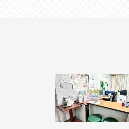
す
。
場
所
は
北
と
ぴ
あ
1
1
階
で
す
。