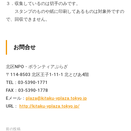
３．収集しているのは切手のみです。
流
の
スタンプのものや紙に印刷してあるものは対象外ですの
場
で、回収できません。
で
す
。
お問合せ
様
々
な
北区NPO・ボランティアぷらざ
催
〒114-8503 北区王子1-11-1 北とぴあ4階
し
TEL：03-5390-1771
・
FAX：03-5390-1778
講
Eメール：
plaza@kitaku-vplaza.tokyo.jp
座
URL：
http://kitaku-vplaza.tokyo.jp/
の
開
催
、
投
前の投稿