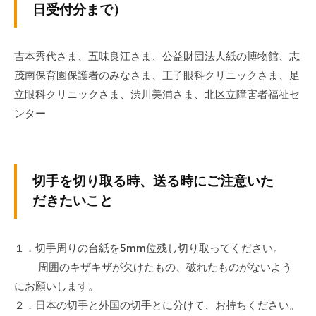
日受付分まで）
の
支
援
吉本秀代さま、五味良江さま、公益財団法人紙の博物館、志
や
茂南保育園保護者のみなさま、王子眼科クリニックさま、足
、
立眼科クリニックさま、渋川美浦さま、北区立障害者福祉セ
活
ンター
動
に
関
す
切手を切り取る時、送る時にご注意いた
る
だきたいこと
総
合
的
１．切手周りの台紙を5mm位残し切り取ってください。
な
周囲のキザキザが欠けたもの、破れたものがないよう
情
にお願いします。
報
２．日本の切手と外国の切手とに分けて、お持ちください。
交