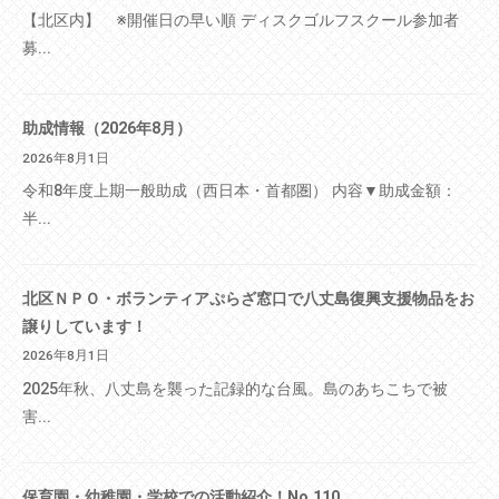
【北区内】 ※開催日の早い順 ディスクゴルフスクール参加者
募...
助成情報（2026年8月）
2026年8月1日
令和8年度上期一般助成（西日本・首都圏） 内容▼助成金額：
半...
北区ＮＰＯ・ボランティアぷらざ窓口で八丈島復興支援物品をお
譲りしています！
2026年8月1日
2025年秋、八丈島を襲った記録的な台風。島のあちこちで被
害...
保育園・幼稚園・学校での活動紹介！No.110