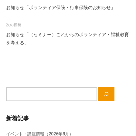
会
稿
お知らせ「ボランティア保険・行事保険のお知らせ」
場
ナ
や
ビ
次の投稿
機
ゲ
お知らせ「（セミナー）これからのボランティア・福祉教育
材
ー
の
を考える」
シ
貸
ョ
出
な
ン
ど
の
事
サ
業
イ
を
ト
お
内
新着記事
こ
検
な
索
っ
イベント・講座情報（2026年8月）