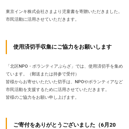
ぷ
-
ぷ
ら
a
東京インキ株式会社さまより児童書を寄贈いただきました。
ら
ざ
d
市民活動に活用させていただきます。
ざ
」
m
は
i
、
n
N
使用済切手収集にご協力をお願いします
P
O
「北区NPO・ボランティアぷらざ」では、使用済切手を集め
・
ています。（郵送または持参で受付）
ボ
皆様からお寄せいただいた切手は、NPOやボランティアなど
ラ
ン
市民活動を支援するために活用させていただきます。
テ
皆様のご協力をお願い申し上げます。
ィ
ア
活
ご寄付をありがとうございました（6月20
動