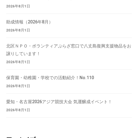
て
2026年8月1日
い
ま
助成情報（2026年8月）
す
2026年8月1日
。
場
北区ＮＰＯ・ボランティアぷらざ窓口で八丈島復興支援物品をお
所
譲りしています！
は
2026年8月1日
北
と
保育園・幼稚園・学校での活動紹介！No.110
ぴ
2026年8月1日
あ
1
愛知・名古屋2026アジア競技大会 気運醸成イベント！
1
2026年8月1日
階
で
す
。