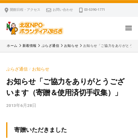
ー
コ
区
開館日程・アクセス
お問い合わせ
03-5390-1771
N
ン
P
テ
O
ン
メ
・
ニ
ツ
北
ュ
ボ
「
へ
ー
ホーム
新着情報
ぷらざ通信
お知らせ
お知らせ「ご協力をありがとうご
ラ
区
北
ス
ン
区
N
キ
テ
N
P
ぷらざ通信
お知らせ
/
ッ
ィ
P
O
ア
プ
O
お知らせ「ご協力をありがとうござ
・
ぷ
・
います（寄贈＆使用済切手収集）」
ボ
ら
ボ
ざ
ラ
ラ
2013年6月28日
b
ン
ン
y
テ
テ
k
ィ
ィ
v
寄贈いただきました
ア
ア
p