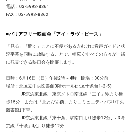
流
電話：03-5993-8361
の
FAX：03-5993-8362
場
で
す
■バリアフリー映画会「アイ・ラヴ・ピース」
。
「見る」「聞く」ことに不便がある方むけに音声ガイドと状
様
況字幕を同時に放映することで、幅広くすべての方々が一緒
々
に観賞できる映画会を開催します。
な
催
し
日時：6月16日（日）午後2時～4時 開場：30分前
・
場所：北区立中央図書館3階ホール(北区十条台1-2-5)
講
JR京浜東北線・東京メトロ南北線「王子」駅より徒
座
歩15分 または「北とぴあ前」よりコミュニティバス｢中央
の
図書館｣下車、
開
JR京浜東北線「東十条」駅南口より徒歩12分、JR埼
催
京線「十条」駅より徒歩12分
、