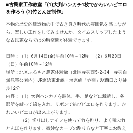
a
ぷ
■古民家工作教室「(1)大判ハンカチ1枚でかわいいピエロ
ぷ
d
ら
を作ろう (2)竹とんぼ制作」
ら
m
ざ
ざ
i
本物の歴史的建造物の中で古き良き時代の雰囲気を感じなが
」
n
ら、楽しい工作をしてみませんか。タイムスリップしたよう
は
、
な古民家ならではの時空間が体験できます。
N
P
日時：（1）6月14日(金)午前10時～12時 （2）6月23日
O
（日）午前10時～12時
・
場所：北区ふるさと農家体験館（北区赤羽西5-2-34 赤羽自
ボ
然観察公園内）JR京浜東北線・埼京線「赤羽」駅西口より徒
ラ
歩12分
ン
内容：（1）大判ハンカチを胴体、手、足などに裁断し、各
テ
部所を縫って綿を入れ、リボンで結びピエロを作ります。か
ィ
わいいピエロが出来上がります。
ア
（2）切り出しナイフを使って竹を削り、よく飛ぶ竹
活
とんぼを作ります。微妙なカーブの削り方など丁寧にお教え
動