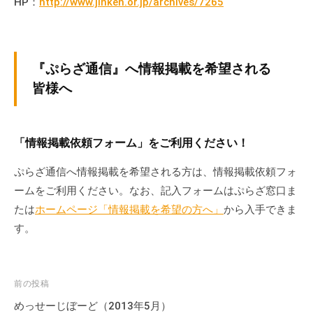
HP：
http://www.jinken.or.jp/archives/7265
『ぷらざ通信』へ情報掲載を希望される
皆様へ
「情報掲載依頼フォーム」をご利用ください！
ぷらざ通信へ情報掲載を希望される方は、情報掲載依頼フォ
ームをご利用ください。なお、記入フォームはぷらざ窓口ま
たは
ホームページ「情報掲載を希望の方へ」
から入手できま
す。
投
前の投稿
稿
めっせーじぼーど（2013年5月）