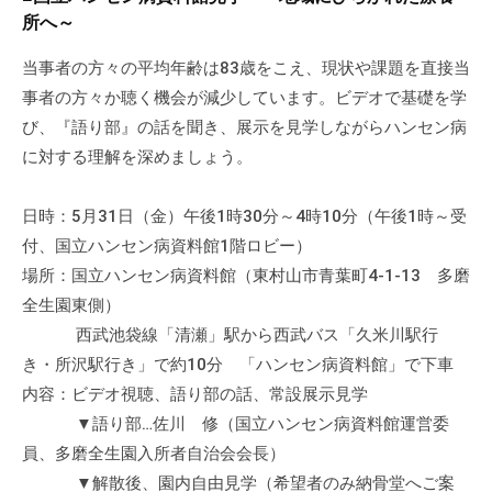
所へ～
当事者の方々の平均年齢は83歳をこえ、現状や課題を直接当
事者の方々か聴く機会が減少しています。ビデオで基礎を学
び、『語り部』の話を聞き、展示を見学しながらハンセン病
に対する理解を深めましょう。
日時：5月31日（金）午後1時30分～4時10分（午後1時～受
付、国立ハンセン病資料館1階ロビー）
場所：国立ハンセン病資料館（東村山市青葉町4-1-13 多磨
全生園東側）
西武池袋線「清瀬」駅から西武バス「久米川駅行
き・所沢駅行き」で約10分 「ハンセン病資料館」で下車
内容：ビデオ視聴、語り部の話、常設展示見学
▼語り部…佐川 修（国立ハンセン病資料館運営委
員、多磨全生園入所者自治会会長）
▼解散後、園内自由見学（希望者のみ納骨堂へご案