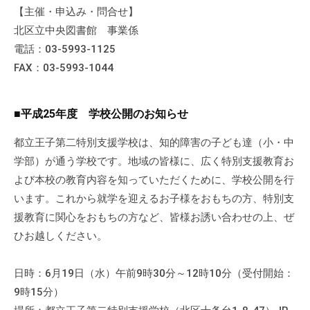
【主催・申込み・問合せ】
て
い
北区立中央図書館 事業係
ま
電話：03-5993-1125
す
FAX：03-5993-1044
。
場
■平成25年度 学校公開のお知らせ
所
は
都立王子第二特別支援学校は、知的障害の子ども達（小・中
北
学部）が通う学校です。地域の皆様に、広く特別支援教育お
と
よび本校の教育内容を知っていただくために、学校公開を行
ぴ
います。これから就学を迎えるお子様をおもちの方、特別支
あ
援教育に関心をおもちの方など、皆様お誘い合わせの上、ぜ
1
ひお越しください。
1
階
で
日時：6月19日（水）午前9時30分～12時10分（受付開始：
す
9時15分）
。