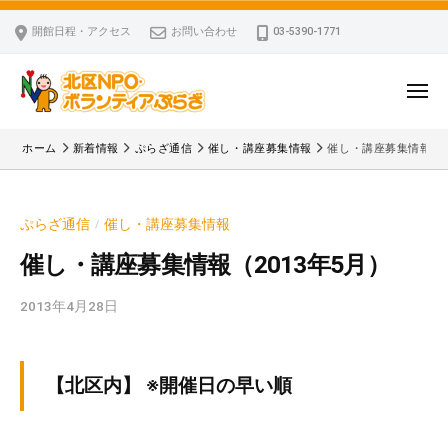
ー
コ
区
開館日程・アクセス
お問い合わせ
03-5390-1771
N
ン
P
テ
O
ン
メ
・
ニ
ツ
北
ュ
ボ
「
へ
ー
ホーム
新着情報
ぷらざ通信
催し・講座募集情報
催し・講座募集情報（2
ラ
区
北
ス
ン
区
N
キ
テ
N
P
ぷらざ通信
催し・講座募集情報
/
ッ
ィ
P
O
ア
プ
O
催し・講座募集情報（2013年5月）
・
ぷ
・
ボ
ら
2013年4月28日
b
ボ
ざ
ラ
y
ラ
ン
k
ン
v
テ
テ
【北区内】 ※開催日の早い順
p
ィ
ィ
-
ア
ア