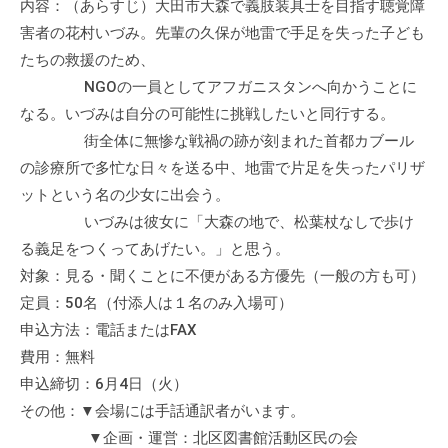
内容：（あらすじ）大田市大森で義肢装具士を目指す聴覚障
会
害者の花村いづみ。先輩の久保が地雷で手足を失った子ども
場
たちの救援のため、
や
NGOの一員としてアフガニスタンへ向かうことに
機
なる。いづみは自分の可能性に挑戦したいと同行する。
材
の
街全体に無惨な戦禍の跡が刻まれた首都カブール
貸
の診療所で多忙な日々を送る中、地雷で片足を失ったパリザ
出
ットという名の少女に出会う。
な
いづみは彼女に「大森の地で、松葉杖なしで歩け
ど
る義足をつくってあげたい。」と思う。
の
対象：見る・聞くことに不便がある方優先（一般の方も可）
事
定員：50名（付添人は１名のみ入場可）
業
申込方法：電話またはFAX
を
費用：無料
お
申込締切：6月4日（火）
こ
その他：▼会場には手話通訳者がいます。
な
▼企画・運営：北区図書館活動区民の会
っ