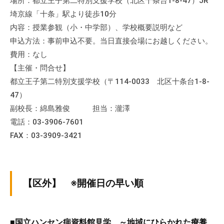
場所：都立王子第二特別支援学校（北区十条台1-8-47）JR
埼京線「十条」駅より徒歩10分
内容：授業参観（小・中学部）、学校概要説明など
申込方法：事前申込不要。当日直接会場にお越しください。
費用：なし
【主催・問合せ】
都立王子第二特別支援学校（〒114-0033 北区十条台1-8-
47）
副校長：綿島雅俊 担当：瀧澤
電話：03-3906-7601
FAX：03-3909-3421
【区外】 ※開催日の早い順
■国立ハンセン病資料館見学 ～地域にひらかれた療養