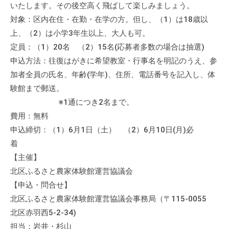
いたします。その後空高く飛ばして楽しみましょう。
の
支
対象：区内在住・在勤・在学の方。但し、（1）は18歳以
援
上、（2）は小学3年生以上、大人も可。
や
定員：（1）20名 （2）15名(応募者多数の場合は抽選)
、
申込方法：往復はがきに希望教室・行事名を明記のうえ、参
活
加者全員の氏名、年齢(学年)、住所、電話番号を記入し、体
動
験館まで郵送。
に
※1通につき2名まで。
関
費用：無料
す
申込締切：（1）6月1日（土） （2）6月10日(月)必
る
着
総
【主催】
合
北区ふるさと農家体験館運営協議会
的
な
【申込・問合せ】
情
北区ふるさと農家体験館運営協議会事務局（〒115-0055
報
北区赤羽西5-2-34)
交
担当：岩井・杉山