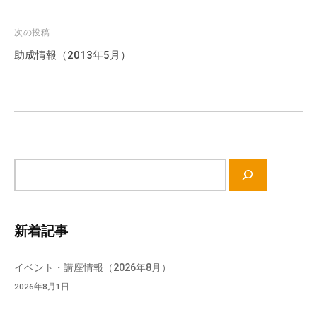
ナ
ビ
次の投稿
ゲ
助成情報（2013年5月）
ー
シ
ョ
ン
サ
イ
ト
内
新着記事
検
索
イベント・講座情報（2026年8月）
2026年8月1日